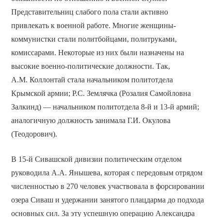
Представительниц слабого пола стали активно
привлекать к военной работе. Многие женщины-
коммунистки стали политбойцами, политруками,
комиссарами. Некоторые из них были назначены на
высокие военно-политические должности. Так,
А.М. Коллонтай стала начальником политотдела
Крымской армии; Р.С. Землячка (Розалия Самойловна
Залкинд) — начальником политотдела 8-й и 13-й армий;
аналогичную должность занимала Г.И. Окулова
(Теодорович).
В 15-й Сивашской дивизии политическим отделом
руководила А.А. Янышева, которая с передовым отрядом
численностью в 270 человек участвовала в форсировании
озера Сиваш и удержании занятого плацдарма до подхода
основных сил. За эту успешную операцию Александра