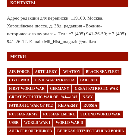
КОНТАКТЫ
Адрес редакции для переписки: 119160, Москва,
Хорошёвское шоссе, д. 38д, редакция «Военно-
исторического журнала». Тел.: +7 (495) 941-26-50; + 7 (495)
941-26-12. E-mail: Mil_Hist_magazin@mail.ru
МЕТКИ
AIR FORCE
ARTILLERY
AVIATION
BLACK SEA FLEET
CIVIL WAR
CIVIL WAR IN RUSSIA
FAR EAST
FIRST WORLD WAR
GERMANY
GREAT PATRIOTIC WAR
GREAT PATRIOTIC WAR OF 1941—1945
NAVY
PATRIOTIC WAR OF 1812
RED ARMY
RUSSIA
RUSSIAN ARMY
RUSSIAN EMPIRE
SECOND WORLD WAR
USSR
WORLD WAR I
WORLD WAR II
АЛЕКСЕЙ ОЛЕЙНИКОВ
ВЕЛИКАЯ ОТЕЧЕСТВЕННАЯ ВОЙНА