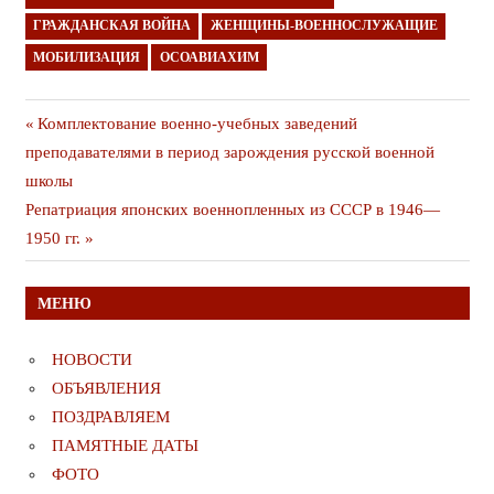
ГРАЖДАНСКАЯ ВОЙНА
ЖЕНЩИНЫ-ВОЕННОСЛУЖАЩИЕ
МОБИЛИЗАЦИЯ
ОСОАВИАХИМ
Навигация
Предыдущая
Комплектование военно-учебных заведений
публикация
преподавателями в период зарождения русской военной
по
школы
записям
Следующая
Репатриация японских военнопленных из СССР в 1946—
публикация
1950 гг.
МЕНЮ
НОВОСТИ
ОБЪЯВЛЕНИЯ
ПОЗДРАВЛЯЕМ
ПАМЯТНЫЕ ДАТЫ
ФОТО