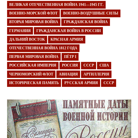
ВЕЛИКАЯ ОТЕЧЕСТВЕННАЯ ВОЙНА 1941—1945 ГГ.
ВОЕННО-МОРСКОЙ ФЛОТ
ВОЕННО-ВОЗДУШНЫЕ СИЛЫ
ВТОРАЯ МИРОВАЯ ВОЙНА
ГРАЖДАНСКАЯ ВОЙНА
ГЕРМАНИЯ
ГРАЖДАНСКАЯ ВОЙНА В РОССИИ
ДАЛЬНИЙ ВОСТОК
КРАСНАЯ АРМИЯ
ОТЕЧЕСТВЕННАЯ ВОЙНА 1812 ГОДА
ПЕРВАЯ МИРОВАЯ ВОЙНА
ПЁТР I
РОССИЙСКАЯ ИМПЕРИЯ
РОССИЯ
СССР
США
ЧЕРНОМОРСКИЙ ФЛОТ
АВИАЦИЯ
АРТИЛЛЕРИЯ
ИСТОРИЧЕСКАЯ ПАМЯТЬ
РУССКАЯ АРМИЯ
СССР