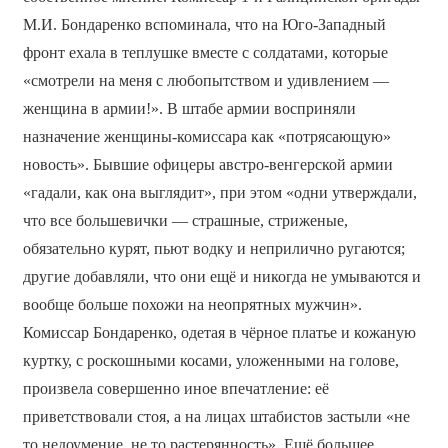
М.И. Бондаренко вспоминала, что на Юго-Западный
фронт ехала в теплушке вместе с солдатами, которые
«смотрели на меня с любопытством и удивлением —
женщина в армии!». В штабе армии восприняли
назначение женщины-комиссара как «потрясающую»
новость». Бывшие офицеры австро-венгерской армии
«гадали, как она выглядит», при этом «одни утверждали,
что все большевички — страшные, стриженые,
обязательно курят, пьют водку и неприлично ругаются;
другие добавляли, что они ещё и никогда не умываются и
вообще больше похожи на неопрятных мужчин».
Комиссар Бондаренко, одетая в чёрное платье и кожаную
куртку, с роскошными косами, уложенными на голове,
произвела совершенно иное впечатление: её
приветствовали стоя, а на лицах штабистов застыли «не
то недоумение, не то растерянность». Ещё большее