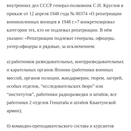
внутренних дел СССР генерал-полковник С.Н. Круглов в
приказе от 12 апреля 1948 года № 00374 «О репатриации
военнопленных японцев в 1948 г.»7 конкретизировал
категории тех, кто не подлежал репатриации. В нём
указано: «Репатриации подлежат генералы, офицеры,
унтер-офицеры и рядовые, за исключением:
а) работников разведывательных, контрразведывательных
и карательных органов Японии (работники военных
миссий, органов полиции, жандармерии, тюрем, лагерей,
особых отделов, “исследовательских бюро” или
“институтов”, работники радиоразведки и штабов, все
работники 2 отделов Генштаба и штабов Квантунской
армии);
б) командно-преподавательского состава и курсантов