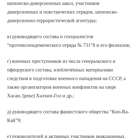
шпионско-диверсионных школ, участников
диверсионных и повстанческих отрядов, шпионско-
диверсионно-террористической агентуры;
в) руководящего состава и специалистов
“противоэпидемического отряда № 731”8 и его филиалов;
г) военных преступников из числа генеральского и
офицерского состава, изобличённых материалами
следствия в подготовке военного нападения на СССР, а
также организаторов военных конфликтов на озере
Хасан, [реке] Халхин-Гол и др.;
д) руководящего состава фашистского общества “Кио-Ва-
Кай”9;
е) руководителей и активных участников реакционных