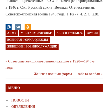
человек, перевезённых в СССР взамен репатриированных
в 1946 г. См.: Русский архив: Великая Отечественная.
Советско-японская война 1945 года. Т.18(7). Ч. 2. С. 228.
ARMY
MILITARY UNIFORMS
SERVICEWOMEN.
АРМИЯ
ВОЕННАЯ ФОРМА ОДЕЖДЫ
ЖЕНЩИНЫ-ВОЕННОСЛУЖАЩИЕ
Навигация
Предыдущая
Советские женщины-военнослужащие в 1920—1940-е
публикация
годы
по
Следующая
Женская военная форма — забота особая
записям
публикация
МЕНЮ
НОВОСТИ
ОБЪЯВЛЕНИЯ