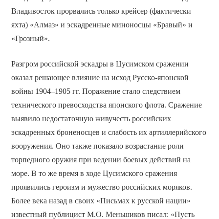
Владивосток прорвались только крейсер (фактически
яхта) «Алмаз» и эскадренные миноносцы «Бравый» и
«Грозный».
Разгром российской эскадры в Цусимском сражении
оказал решающее влияние на исход Русско-японской
войны 1904–1905 гг. Поражение стало следствием
технического превосходства японского флота. Сражение
выявило недостаточную живучесть российских
эскадренных броненосцев и слабость их артиллерийского
вооружения. Оно также показало возрастание роли
торпедного оружия при ведении боевых действий на
море. В то же время в ходе Цусимского сражения
проявились героизм и мужество российских моряков.
Более века назад в своих «Письмах к русской нации»
известный публицист М.О. Меньшиков писал: «Пусть