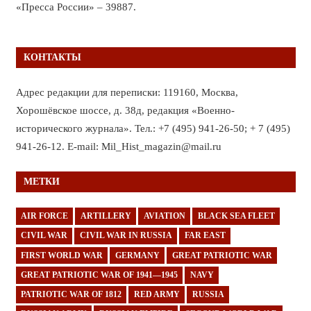
«Пресса России» – 39887.
КОНТАКТЫ
Адрес редакции для переписки: 119160, Москва,
Хорошёвское шоссе, д. 38д, редакция «Военно-
исторического журнала». Тел.: +7 (495) 941-26-50; + 7 (495)
941-26-12. E-mail: Mil_Hist_magazin@mail.ru
МЕТКИ
AIR FORCE
ARTILLERY
AVIATION
BLACK SEA FLEET
CIVIL WAR
CIVIL WAR IN RUSSIA
FAR EAST
FIRST WORLD WAR
GERMANY
GREAT PATRIOTIC WAR
GREAT PATRIOTIC WAR OF 1941—1945
NAVY
PATRIOTIC WAR OF 1812
RED ARMY
RUSSIA