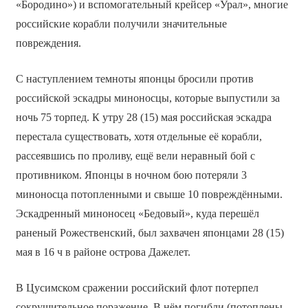
«Бородино») и вспомогательный крейсер «Урал», многие
российские корабли получили значительные
повреждения.
С наступлением темноты японцы бросили против
российской эскадры миноносцы, которые выпустили за
ночь 75 торпед. К утру 28 (15) мая российская эскадра
перестала существовать, хотя отдельные её корабли,
рассеявшись по проливу, ещё вели неравный бой с
противником. Японцы в ночном бою потеряли 3
миноносца потопленными и свыше 10 повреждёнными.
Эскадренный миноносец «Бедовый», куда перешёл
раненый Рожественский, был захвачен японцами 28 (15)
мая в 16 ч в районе острова Дажелет.
В Цусимском сражении российский флот потерпел
сокрушительное поражение. В нём погибли (потоплены