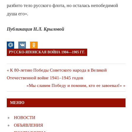
разбито тело русского флота, но осталась непобедимой
душа его».
Публикация Н.Л. Крыловой
РУССКО-ЯПОНСКАЯ ВОЙНА 1904—1905 ГГ.
Навигация
Предыдущая
К 80-летию Победы Советского народа в Великой
публикация
Отечественной войне 1941–1945 годов
по
Следующая
«Мы славим Победу и помним, кто ее завоевал!»
записям
публикация
МЕНЮ
НОВОСТИ
ОБЪЯВЛЕНИЯ