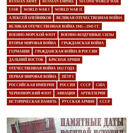
RUSSIAN ARMY
RUSSIAN EMPIRE
SECOND WORLD WAR
USSR
WORLD WAR I
WORLD WAR II
АЛЕКСЕЙ ОЛЕЙНИКОВ
ВЕЛИКАЯ ОТЕЧЕСТВЕННАЯ ВОЙНА
ВЕЛИКАЯ ОТЕЧЕСТВЕННАЯ ВОЙНА 1941—1945 ГГ.
ВОЕННО-МОРСКОЙ ФЛОТ
ВОЕННО-ВОЗДУШНЫЕ СИЛЫ
ВТОРАЯ МИРОВАЯ ВОЙНА
ГРАЖДАНСКАЯ ВОЙНА
ГЕРМАНИЯ
ГРАЖДАНСКАЯ ВОЙНА В РОССИИ
ДАЛЬНИЙ ВОСТОК
КРАСНАЯ АРМИЯ
ОТЕЧЕСТВЕННАЯ ВОЙНА 1812 ГОДА
ПЕРВАЯ МИРОВАЯ ВОЙНА
ПЁТР I
РОССИЙСКАЯ ИМПЕРИЯ
РОССИЯ
СССР
США
ЧЕРНОМОРСКИЙ ФЛОТ
АВИАЦИЯ
АРТИЛЛЕРИЯ
ИСТОРИЧЕСКАЯ ПАМЯТЬ
РУССКАЯ АРМИЯ
СССР