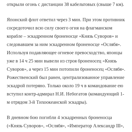
открыли огонь с дистанции 38 кабельтовых (свыше 7 км).
Японский флот ответил через 3 мин. При этом противник
сосредоточил всю силу своего огня на флагманском
корабле – эскадренном броненосце «Князь Суворов» и
следовавшем за ним эскадренном броненосце «Ослябя».
Используя подавляющее огневое превосходство, японцы
уже в 14 ч 25 мин вывели из строя броненосец «Князь
Суворов», а через 15 мин потопили броненосец «Ослябя».
Рожественский был ранен, централизованное управление
эскадрой потеряно. Только около 19 ч в командование ею
вступил контр-адмирал Н.И. Небогатов (командующий 1-
м отрядом 3-й Тихоокеанской эскадры).
В дневном бою погибли 4 эскадренных броненосца
(«Князь Суворов», «Ослябя», «Император Александр III»,