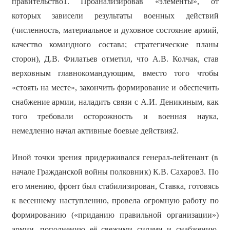
правительство1. Проанализировав «элементы», от
которых зависели результаты военных действий
(численность, материальное и духовное состояние армий,
качество командного состава; стратегические планы
сторон), Д.В. Филатьев отметил, что А.В. Колчак, став
верховным главнокомандующим, вместо того чтобы
«стоять на месте», закончить формирование и обеспечить
снабжение армии, наладить связи с А.И. Деникиным, как
того требовали осторожность и военная наука,
немедленно начал активные боевые действия2.
Иной точки зрения придерживался генерал-лейтенант (в
начале Гражданской войны полковник) К.В. Сахаров3. По
его мнению, фронт был стабилизирован, Ставка, готовясь
к весеннему наступлению, провела огромную работу по
формированию («приданию правильной организации»)
армии, пополнению её свежими силами и снабжению.