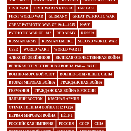
AIR FORCE
ARTILLERY
AVIATION
BLACK SEA FLEET
CIVIL WAR
CIVIL WAR IN RUSSIA
FAR EAST
FIRST WORLD WAR
GERMANY
GREAT PATRIOTIC WAR
GREAT PATRIOTIC WAR OF 1941—1945
NAVY
PATRIOTIC WAR OF 1812
RED ARMY
RUSSIA
RUSSIAN ARMY
RUSSIAN EMPIRE
SECOND WORLD WAR
USSR
WORLD WAR I
WORLD WAR II
АЛЕКСЕЙ ОЛЕЙНИКОВ
ВЕЛИКАЯ ОТЕЧЕСТВЕННАЯ ВОЙНА
ВЕЛИКАЯ ОТЕЧЕСТВЕННАЯ ВОЙНА 1941—1945 ГГ.
ВОЕННО-МОРСКОЙ ФЛОТ
ВОЕННО-ВОЗДУШНЫЕ СИЛЫ
ВТОРАЯ МИРОВАЯ ВОЙНА
ГРАЖДАНСКАЯ ВОЙНА
ГЕРМАНИЯ
ГРАЖДАНСКАЯ ВОЙНА В РОССИИ
ДАЛЬНИЙ ВОСТОК
КРАСНАЯ АРМИЯ
ОТЕЧЕСТВЕННАЯ ВОЙНА 1812 ГОДА
ПЕРВАЯ МИРОВАЯ ВОЙНА
ПЁТР I
РОССИЙСКАЯ ИМПЕРИЯ
РОССИЯ
СССР
США