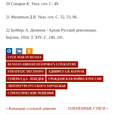
20
Сахаров К.
Указ. соч. С. 49.
21
Филатьев Д.В.
Указ. соч. С. 52, 53, 86.
22
Будберг А.
Дневник / Архив Русской революции.
Берлин, 1924. Т. XIV. С. 240, 241.
CIVIL WAR IN RUSSIA
RUSSIAN ABROAD DIASPORA’S LITERATURE
STRATEGIC DECISIONS
АДМИРАЛ А.В. КОЛЧАК
ГЕНЕРАЛ Д.А. ЛЕБЕДЕВ
ГРАЖДАНСКАЯ ВОЙНА В РОССИИ
ЛИТЕРАТУРА РУССКОГО ЗАРУБЕЖЬЯ
СТРАТЕГИЧЕСКИЕ РЕШЕНИЯ
Навигация
Предыдущая
Следующая
Командир стальной дивизии
ПЛЕНЁННЫЕ СТЯГИ