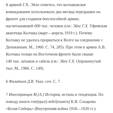
й армией Г.Х. Эйхе отметил, что колчаковское
командование использовало два месяца передышки на
фронте для создания боеспособной армии,
насчитывавшей 600 тыс. человек (см.:
Эйхе Г.Х.
Уфимская
авантюра Колчака (март—апрель 1919 г.). Почему
Колчаку не удалось прорваться к Волге на соединение с
Деникиным. М., 1960. С. 74, 285). При этом в армии А.В.
Колчака только на Восточном фронте были свыше
140 тыс. штыков и сабель (см.:
Эйхе Г.Х.
Опрокинутый
тыл. М., 1966. С. 149).
6
Филатьев Д.В.
Указ. соч. С. 7.
7
Иностранцев М.[А.]
История, истина и тенденция. По
поводу книги ген[ерал]-лейт[енанта] К.В. Сахарова
«Белая Сибирь» (Внутренняя война 1918—1920 гг.).