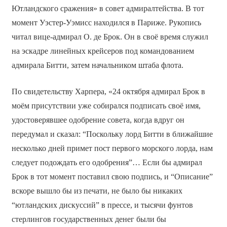
Ютландского сражения» в совет адмиралтейства. В тот
момент Уэстер-Уэмисс находился в Париже. Рукопись
читал вице-адмирал О. де Брок. Он в своё время служил
на эскадре линейных крейсеров под командованием
адмирала Битти, затем начальником штаба флота.
По свидетельству Харпера, «24 октября адмирал Брок в
моём присутствии уже собирался подписать своё имя,
удостоверявшее одобрение совета, когда вдруг он
передумал и сказал: “Поскольку лорд Битти в ближайшие
несколько дней примет пост первого морского лорда, нам
следует подождать его одобрения”… Если бы адмирал
Брок в тот момент поставил свою подпись, и “Описание”
вскоре вышло бы из печати, не было бы никаких
“ютландских дискуссий” в прессе, и тысячи фунтов
стерлингов государственных денег были бы