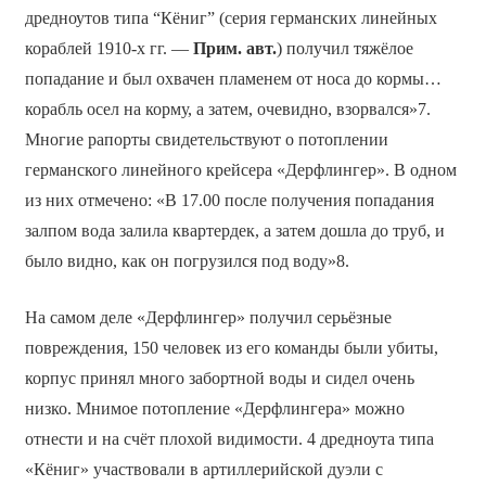
дредноутов типа “Кёниг” (серия германских линейных
кораблей 1910-х гг. —
Прим. авт.
) получил тяжёлое
попадание и был охвачен пламенем от носа до кормы…
корабль осел на корму, а затем, очевидно, взорвался»7.
Многие рапорты свидетельствуют о потоплении
германского линейного крейсера «Дерфлингер». В одном
из них отмечено: «В 17.00 после получения попадания
залпом вода залила квартердек, а затем дошла до труб, и
было видно, как он погрузился под воду»8.
На самом деле «Дерфлингер» получил серьёзные
повреждения, 150 человек из его команды были убиты,
корпус принял много забортной воды и сидел очень
низко. Мнимое потопление «Дерфлингера» можно
отнести и на счёт плохой видимости. 4 дредноута типа
«Кёниг» участвовали в артиллерийской дуэли с