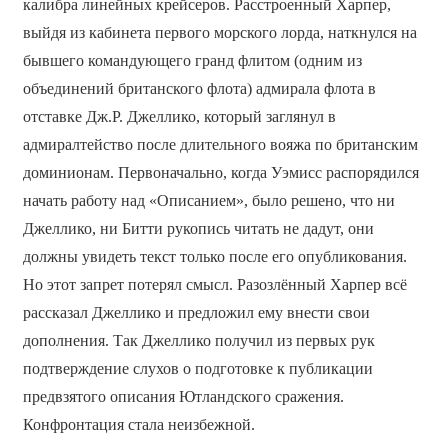
калибра линейных крейсеров. Расстроенный Харпер,
выйдя из кабинета первого морского лорда, наткнулся на
бывшего командующего гранд флитом (одним из
объединений британского флота) адмирала флота в
отставке Дж.Р. Джеллико, который заглянул в
адмиралтейство после длительного вояжа по британским
доминионам. Первоначально, когда Уэмисс распорядился
начать работу над «Описанием», было решено, что ни
Джеллико, ни Битти рукопись читать не дадут, они
должны увидеть текст только после его опубликования.
Но этот запрет потерял смысл. Разозлённый Харпер всё
рассказал Джеллико и предложил ему внести свои
дополнения. Так Джеллико получил из первых рук
подтверждение слухов о подготовке к публикации
предвзятого описания Ютландского сражения.
Конфронтация стала неизбежной.