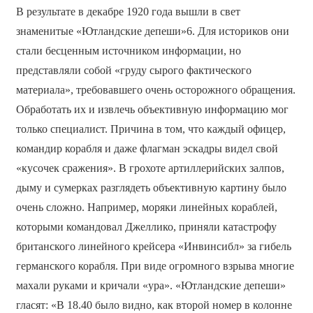
В результате в декабре 1920 года вышли в свет
знаменитые «Ютландские депеши»6. Для историков они
стали бесценным источником информации, но
представляли собой «груду сырого фактического
материала», требовавшего очень осторожного обращения.
Обработать их и извлечь объективную информацию мог
только специалист. Причина в том, что каждый офицер,
командир корабля и даже флагман эскадры видел свой
«кусочек сражения». В грохоте артиллерийских залпов,
дыму и сумерках разглядеть объективную картину было
очень сложно. Например, моряки линейных кораблей,
которыми командовал Джеллико, приняли катастрофу
британского линейного крейсера «Инвинсибл» за гибель
германского корабля. При виде огромного взрыва многие
махали руками и кричали «ура». «Ютландские депеши»
гласят: «В 18.40 было видно, как второй номер в колонне