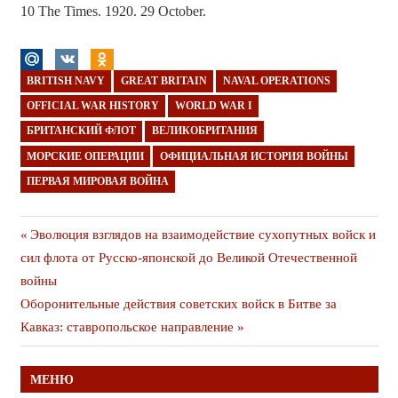
10 The Times. 1920. 29 October.
BRITISH NAVY
GREAT BRITAIN
NAVAL OPERATIONS
OFFICIAL WAR HISTORY
WORLD WAR I
БРИТАНСКИЙ ФЛОТ
ВЕЛИКОБРИТАНИЯ
МОРСКИЕ ОПЕРАЦИИ
ОФИЦИАЛЬНАЯ ИСТОРИЯ ВОЙНЫ
ПЕРВАЯ МИРОВАЯ ВОЙНА
Навигация
Предыдущая
Эволюция взглядов на взаимодействие сухопутных войск и
публикация
сил флота от Русско-японской до Великой Отечественной
по
войны
записям
Следующая
Оборонительные действия советских войск в Битве за
публикация
Кавказ: ставропольское направление
МЕНЮ