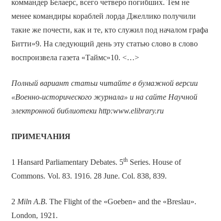
коммандер Белаерс, всего четверо погибших. Тем не
менее командиры кораблей лорда Джеллико получили
такие же почести, как и те, кто служил под началом графа
Битти»9. На следующий день эту статью слово в слово
воспроизвела газета «Таймс»10. <…>
Полный вариант статьи читайте в бумажной версии
«Военно-исторического журнала» и на сайте Научной
электронной библиотеки
http
:
www
.
elibrary
.
ru
ПРИМЕЧАНИЯ
th
1 Hansard Parliamentary Debates. 5
Series. House of
Commons. Vol. 83. 1916. 28 June. Col. 838, 839.
2
Miln A.B.
The Flight of the «Goeben» and the «Breslau».
London, 1921.