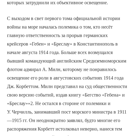
которых затруднили их объективное освещение.
С выходом в свет первого тома официальной истории
войны на море началась полемика о том, кто несёт
главную ответственность за прорыв германских
крейсеров «Гебен» и «Бреслау» в Константинополь в
начале августа 1914 года. Больше всех возмущался
бывший командующий английским Средиземноморским
флотом адмирал А. Милн, которому не понравилось
освещение его роли в августовских событиях 1914 года
Дж. Корбеттом. Милн представил на суд общественности
свою версию событий, издав книгу «Бегство «Гебена» и
«Бреслау»»2. Не остался в стороне от полемики и
У. Черчилль, занимавший пост морского министра в 1911
—1915 гг. Он неоднократно заявлял, будто многие его
распоряжения Корбетт истолковал неверно, нанеся тем