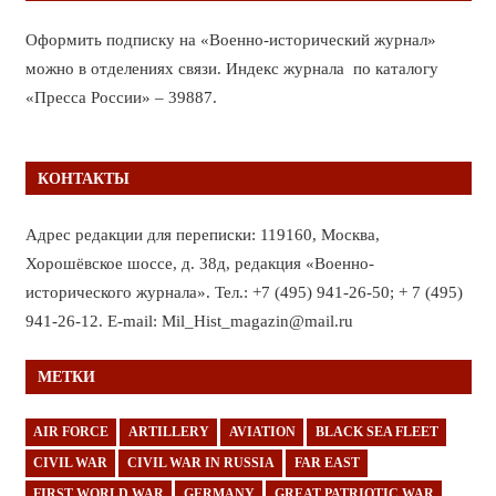
Оформить подписку на «Военно-исторический журнал»
можно в отделениях связи. Индекс журнала по каталогу
«Пресса России» – 39887.
КОНТАКТЫ
Адрес редакции для переписки: 119160, Москва,
Хорошёвское шоссе, д. 38д, редакция «Военно-
исторического журнала». Тел.: +7 (495) 941-26-50; + 7 (495)
941-26-12. E-mail: Mil_Hist_magazin@mail.ru
МЕТКИ
AIR FORCE
ARTILLERY
AVIATION
BLACK SEA FLEET
CIVIL WAR
CIVIL WAR IN RUSSIA
FAR EAST
FIRST WORLD WAR
GERMANY
GREAT PATRIOTIC WAR