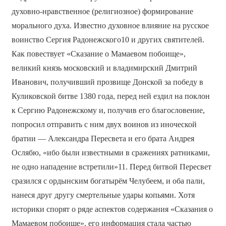
духовно-нравственное (религиозное) формирование
морального духа. Известно духовное влияние на русское
воинство Сергия Радонежского10 и других святителей.
Как повествует «Сказание о Мамаевом побоище»,
великий князь московский и владимирский Дмитрий
Иванович, получивший прозвище Донской за победу в
Куликовской битве 1380 года, перед ней ездил на поклон
к Сергию Радонежскому и, получив его благословение,
попросил отправить с ним двух воинов из иноческой
братии — Александра Пересвета и его брата Андрея
Ослябю, «ибо были известными в сражениях ратниками,
не одно нападение встретили»11. Перед битвой Пересвет
сразился с ордынским богатырём Челубеем, и оба пали,
нанеся друг другу смертельные удары копьями. Хотя
историки спорят о ряде аспектов содержания «Сказания о
Мамаевом побоище», его информация стала частью