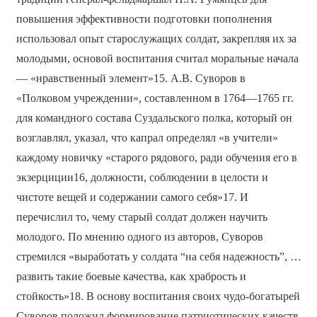
повышения эффективности подготовки пополнения
использовал опыт старослужащих солдат, закрепляя их за
молодыми, основой воспитания считал моральные начала
— «нравственный элемент»15. А.В. Суворов в
«Полковом учреждении», составленном в 1764—1765 гг.
для командного состава Суздальского полка, который он
возглавлял, указал, что капрал определял «в учители»
каждому новичку «старого рядового, ради обучения его в
экзерциции16, должности, соблюдении в целости и
чистоте вещей и содержании самого себя»17. И
перечислил то, чему старый солдат должен научить
молодого. По мнению одного из авторов, Суворов
стремился «выработать у солдата “на себя надежность”, …
развить такие боевые качества, как храбрость и
стойкость»18. В основу воспитания своих чудо-богатырей
Суворов положил формирование патриотических качеств,