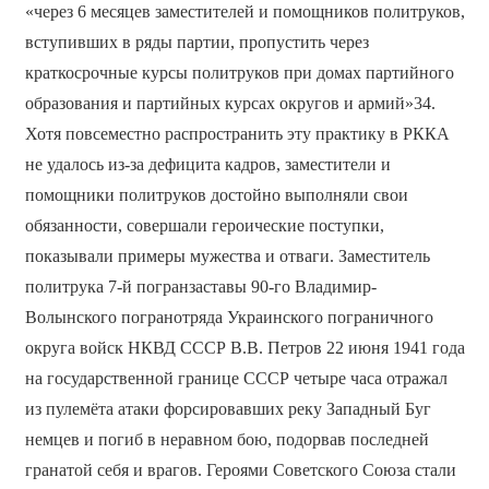
«через 6 месяцев заместителей и помощников политруков,
вступивших в ряды партии, пропустить через
краткосрочные курсы политруков при домах партийного
образования и партийных курсах округов и армий»34.
Хотя повсеместно распространить эту практику в РККА
не удалось из-за дефицита кадров, заместители и
помощники политруков достойно выполняли свои
обязанности, совершали героические поступки,
показывали примеры мужества и отваги. Заместитель
политрука 7-й погранзаставы 90-го Владимир-
Волынского погранотряда Украинского пограничного
округа войск НКВД СССР В.В. Петров 22 июня 1941 года
на государственной границе СССР четыре часа отражал
из пулемёта атаки форсировавших реку Западный Буг
немцев и погиб в неравном бою, подорвав последней
гранатой себя и врагов. Героями Советского Союза стали