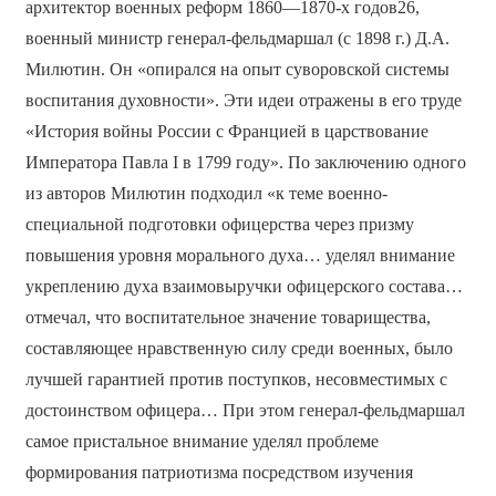
архитектор военных реформ 1860—1870-х годов26,
военный министр генерал-фельдмаршал (с 1898 г.) Д.А.
Милютин. Он «опирался на опыт суворовской системы
воспитания духовности». Эти идеи отражены в его труде
«История войны России с Францией в царствование
Императора Павла I в 1799 году». По заключению одного
из авторов Милютин подходил «к теме военно-
специальной подготовки офицерства через призму
повышения уровня морального духа… уделял внимание
укреплению духа взаимовыручки офицерского состава…
отмечал, что воспитательное значение товарищества,
составляющее нравственную силу среди военных, было
лучшей гарантией против поступков, несовместимых с
достоинством офицера… При этом генерал-фельдмаршал
самое пристальное внимание уделял проблеме
формирования патриотизма посредством изучения