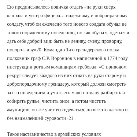
Ею предписывалось новичка отдать «на руки сверх
капрала и унтер-офицера… надежному и добронравному
солдату, чтоб он ежечасно того нового солдата обучал не
только порядочному поведению, но как обуться, одеться и
дать себе доброй вид: быть не лениву, смелу, проворну,
поворотливу»20. Командир 1-го гренадерского полка
полковник граф С.Р. Воронцов в написанной в 1774 году
инструкции ротным командирам требовал: «С приводом
рекрут следует каждого из них отдать на руки старому и
добропорядочному гренадеру, который должен смотреть
за его поведением и учить его мало по малу разбирать и
собирать ружье, чистить оное, а потом чистить
амуницию; он же учит его одеваться, но все это ласкою и
без наималейшей суровости»21.
Такое наставничество в армейских условиях