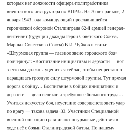
которых нет должности офицера-политработника,
внештатного инструктора по ВПР32. На 76 лет раньше, 2
января 1943 года командующий прославившейся
героической обороной Сталинграда 62-й армией генерал-
лейтенант (будущий дважды Герой Советского Союза,
Маршал Советского Союза) В.И. Чуйков в статье
«Штурмовая группа — главное звено городского боя»
подчеркнул: «Воспитание инициативы и дерзости — вот
за что мы должны уцепиться сейчас, чтобы непрестанно
наращивать грозную силу штурмовой группы. Тут прямая
дорога к бойцу… Воспитание в бойцах инициативы и
дерзости — дело великое и требующее большого труда…
Учиться искусству боя, неустанно совершенствовать удар
по врагу — такова задача»33. Участники Специальной
военной операции сравнивают штурмовые действия в
ходе неё с боями Сталинградской битвы. По нашему