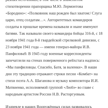
стихотворении прапорщика М.Ю. Лермонтова
«Бородино»: «Полковник наш рожден был хватом:/ Слуга
царю, отец солдатам…». Авторитетных командиров
солдаты в прошлые времена называли и ныне именуют
батями. Так называли своего командира бойцы 316-й, с 18
ноября 1941 года 8-й гвардейской стрелковой дивизии, с
23 ноября 1941 года — имени генерал-майора И.В.
Панфилова9. В 1945 году военные корреспонденты
запечатлели на стенах поверженного рейхстага надпись:
«Мы панфиловцы. Спасибо, Батя, за валенки». В наши
дни эту традицию отражают строки песни «Комбат» на
стихи поэта А.А. Шаганова и музыку композитора И.И.
Матвиенко, исполняемой группой «Любэ» во главе с
народным артистом России Н.В. Расторгуевым.
Издревле в наших Вооружённых силах развивалось