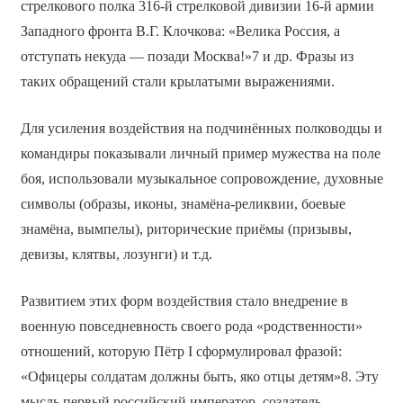
стрелкового полка 316-й стрелковой дивизии 16-й армии
Западного фронта В.Г. Клочкова: «Велика Россия, а
отступать некуда — позади Москва!»7 и др. Фразы из
таких обращений стали крылатыми выражениями.
Для усиления воздействия на подчинённых полководцы и
командиры показывали личный пример мужества на поле
боя, использовали музыкальное сопровождение, духовные
символы (образы, иконы, знамёна-реликвии, боевые
знамёна, вымпелы), риторические приёмы (призывы,
девизы, клятвы, лозунги) и т.д.
Развитием этих форм воздействия стало внедрение в
военную повседневность своего рода «родственности»
отношений, которую Пётр I сформулировал фразой:
«Офицеры солдатам должны быть, яко отцы детям»8. Эту
мысль первый российский император, создатель