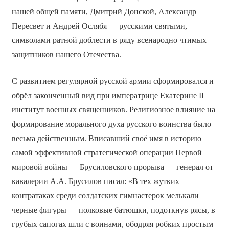
нашей общей памяти, Дмитрий Донской, Александр
Пересвет и Андрей Ослябя — русскими святыми,
символами ратной доблести в ряду всенародно чтимых
защитников нашего Отечества.
С развитием регулярной русской армии сформировался и
обрёл законченный вид при императрице Екатерине II
институт военных священников. Религиозное влияние на
формирование морального духа русского воинства было
весьма действенным. Вписавший своё имя в историю
самой эффективной стратегической операции Первой
мировой войны — Брусиловского прорыва — генерал от
кавалерии А.А. Брусилов писал: «В тех жутких
контратаках среди солдатских гимнастерок мелькали
черные фигуры — полковые батюшки, подоткнув рясы, в
грубых сапогах шли с воинами, ободряя робких простым