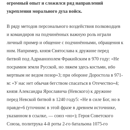
огромный опыт и сложился ряд направлений
укрепления морального духа войск.
В ряду методов персонального воздействия полководцев
и командиров на подчинённых важную роль играли
личный пример и общение с подчинёнными, обращения к
ним. Например, князя Святослава к дружине перед
битвой под Адрианополем Фракийским в 970 году: «Не
посрамим земли Русской, но ляжем здесь костьми, ибо
мертвым не ведом позор»3; при обороне Доростола в 971-
м: «У нас нет обычая бегством спасаться в Отечество»4;
князя Александра Ярославича (Невского) к дружине
перед Невской битвой в 1240 году5: «Не в силе Бог, но в
правде»6 (уточним: в этой фразе в древнем источнике,
указанном в ссылке, — союз «но»); Героя Советского
Союза, политрука 4-й роты 2-го батальона 1075-го