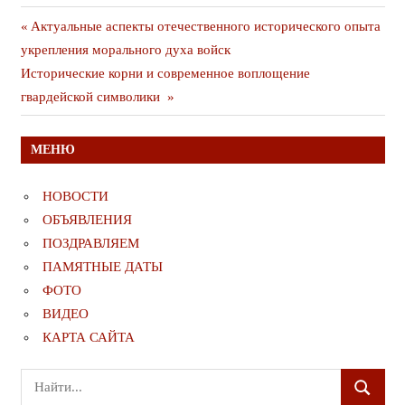
Навигация
Предыдущая
Актуальные аспекты отечественного исторического опыта
публикация
укрепления морального духа войск
по
Следующая
Исторические корни и современное воплощение
записям
публикация
гвардейской символики
МЕНЮ
НОВОСТИ
ОБЪЯВЛЕНИЯ
ПОЗДРАВЛЯЕМ
ПАМЯТНЫЕ ДАТЫ
ФОТО
ВИДЕО
КАРТА САЙТА
Поиск
ПОИСК
для: