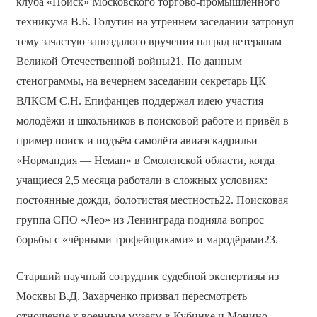
клуба «Поиск» Московского торгово-промышленного
техникума В.Б. Голутин на утреннем заседании затронул
тему зачастую запоздалого вручения наград ветеранам
Великой Отечественной войны21. По данным
стенограммы, на вечернем заседании секретарь ЦК
ВЛКСМ С.Н. Епифанцев поддержал идею участия
молодёжи и школьников в поисковой работе и привёл в
пример поиск и подъём самолёта авиаэскадрильи
«Нормандия — Неман» в Смоленской области, когда
учащиеся 2,5 месяца работали в сложных условиях:
постоянные дожди, болотистая местность22. Поисковая
группа СПО «Лео» из Ленинграда подняла вопрос
борьбы с «чёрными трофейщиками» и мародёрами23.
Старший научный сотрудник судебной экспертизы из
Москвы В.Д. Захарченко призвал пересмотреть
отношение к военным музеям в Кубинке и Монино,