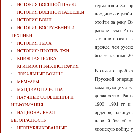
ИСТОРИЯ ВОЕННОЙ НАУКИ
германской 8-й а
ИСТОРИЯ ВОЕННОЙ РАЗВЕДКИ
поодиночке разби
ИСТОРИЯ ВОИН
отойти за реку В
ИСТОРИЯ ВООРУЖЕНИЯ И
районе реки Анг
ТЕХНИКИ
заманив врага на
ИСТОРИЯ ТЫЛА
прежде, чем русск
ИСТОРИЯ: ПРОТИВ ЛЖИ
был усиленный 20
КНИЖНАЯ ПОЛКА
КРИТИКА И БИБЛИОГРАФИЯ
В связи с пробле
ЛОКАЛЬНЫЕ ВОЙНЫ
Прусской операц
МЕМУАРЫ
командующих арми
МУНДИР ОТЕЧЕСТВА
должностям. Ранн
НАУЧНЫЕ СООБЩЕНИЯ И
1900—1901 гг. и 
ИНФОРМАЦИЯ
орденов, наканун
НАЦИОНАЛЬНАЯ
БЕЗОПАСНОСТЬ
первый боевой оп
НЕОПУБЛИКОВАННЫЕ
японскую войну, 