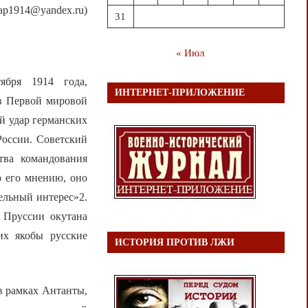
kap1914@yandex.ru)
31
« Июл
ября 1914 года,
ИНТЕРНЕТ-ПРИЛОЖЕНИЕ
 в Первой мировой
й удар германских
России. Советский
тва командования
о его мнению, оно
ельный интерес»2.
 Пруссии окутана
их якобы русские
ИСТОРИЯ ПРОТИВ ЛЖИ
в рамках Антанты,