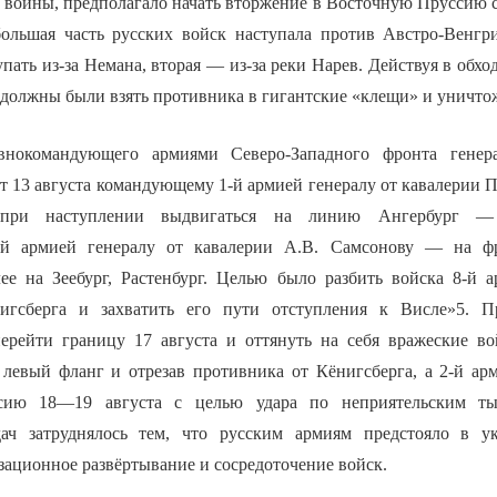
 войны, предполагало начать вторжение в Восточную Пруссию 
большая часть русских войск наступала против Австро-Венгр
пать из-за Немана, вторая — из-за реки Нарев. Действуя в обхо
 должны были взять противника в гигантские «клещи» и уничто
внокомандующего армиями Северо-Западного фронта генер
т 13 августа командующему 1-й армией генералу от кавалерии 
 при наступлении выдвигаться на линию Ангербург —
-й армией генералу от кавалерии А.В. Самсонову — на 
ее на Зеебург, Растенбург. Целью было разбить войска 8-й 
нигсберга и захватить его пути отступления к Висле»5. 
ерейти границу 17 августа и оттянуть на себя вражеские во
левый фланг и отрезав противника от Кёнигсберга, а 2-й а
сию 18—19 августа с целью удара по неприятельским ты
дач затруднялось тем, что русским армиям предстояло в у
зационное развёртывание и сосредоточение войск.