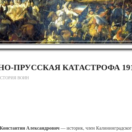
О-ПРУССКАЯ КАТАСТРОФА 191
ежурный по Редакции
СТОРИЯ ВОИН
Константин Александрович
— историк, член Калининградского