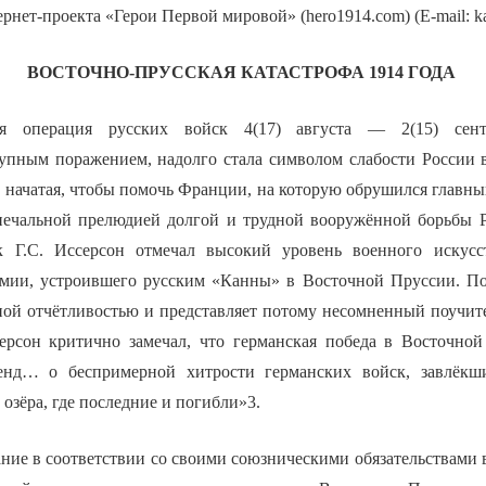
рнет-проекта «Герои Первой мировой» (hero1914.com) (E-mail: 
ВОСТОЧНО-ПРУССКАЯ КАТАСТРОФА 1914 ГОДА
ая операция русских войск 4(17) августа — 2(15) сент
упным поражением, надолго стала символом слабости России
 начатая, чтобы помочь Франции, на которую обрушился главны
 печальной прелюдией долгой и трудной вооружённой борьбы 
к Г.С. Иссерсон отмечал высокий уровень военного искусс
рмии, устроившего русским «Канны» в Восточной Пруссии. П
ной отчётливостью и представляет потому несомненный поучит
рсон критично замечал, что германская победа в Восточной
енд… о беспримерной хитрости германских войск, завлёкш
 озёра, где последние и погибли»3.
ние в соответствии со своими союзническими обязательствами 