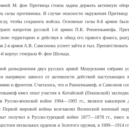
рмией М. фон Притвица стояла задача держать активную обор
ть силы противника. В случае опасности окружения Притвицу
ислу, чтобы сохранить войска. Основные силы 8-й армии был
ерапп напротив русской 1-й армии П.К. Ренненкампфа. Прит
 свою территорию и действуя в обход его правого фланга, раз
ая 2-я армия А.В. Самсонова успеет зайти в тыл. Препятствоват
-й корпус генерала Ф. фон Шольца.
мой разъединения двух русских армий Мазурскими озёрами у
ии напрямую зависел от активности действий наступающих в
ями и фронтом. Считалось, что и Ранненкампф, и Самсонов со
енкампф имел опыт участия в Китайской (Пекинской) экспеди
в Русско-японской войне 1904—1905 гг., являлся кавалером 
е Первой мировой войны возглавлял Виленский военный окру
ыт получил в Русско-турецкой войне 1877—1878 гг., имел з
удостоен нескольких орденов и Золотого оружия, в 1909—1914 