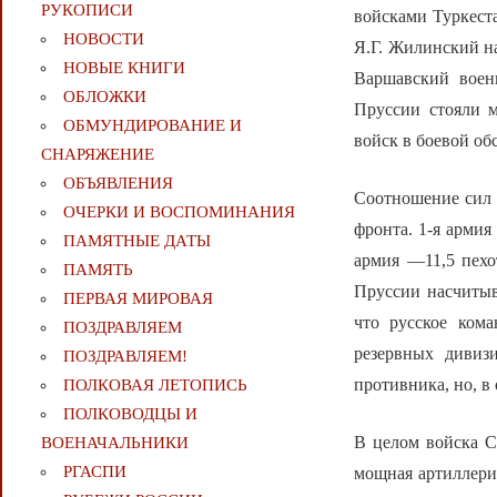
РУКОПИСИ
войсками Туркест
НОВОСТИ
Я.Г. Жилинский на
НОВЫЕ КНИГИ
Варшавский военн
ОБЛОЖКИ
Пруссии стояли 
ОБМУНДИРОВАНИЕ И
войск в боевой об
СНАРЯЖЕНИЕ
ОБЪЯВЛЕНИЯ
Соотношение сил 
ОЧЕРКИ И ВОСПОМИНАНИЯ
фронта. 1-я армия
ПАМЯТНЫЕ ДАТЫ
армия —11,5 пехо
ПАМЯТЬ
Пруссии насчитыв
ПЕРВАЯ МИРОВАЯ
что русское ком
ПОЗДРАВЛЯЕМ
резервных дивиз
ПОЗДРАВЛЯЕМ!
противника, но, в
ПОЛКОВАЯ ЛЕТОПИСЬ
ПОЛКОВОДЦЫ И
В целом войска С
ВОЕНАЧАЛЬНИКИ
РГАСПИ
мощная артиллерия