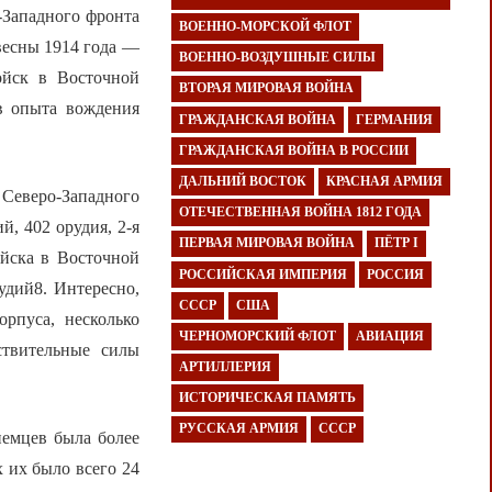
-Западного фронта
ВОЕННО-МОРСКОЙ ФЛОТ
весны 1914 года —
ВОЕННО-ВОЗДУШНЫЕ СИЛЫ
ойск в Восточной
ВТОРАЯ МИРОВАЯ ВОЙНА
в опыта вождения
ГРАЖДАНСКАЯ ВОЙНА
ГЕРМАНИЯ
ГРАЖДАНСКАЯ ВОЙНА В РОССИИ
ДАЛЬНИЙ ВОСТОК
КРАСНАЯ АРМИЯ
 Северо-Западного
ОТЕЧЕСТВЕННАЯ ВОЙНА 1812 ГОДА
й, 402 орудия, 2-я
ПЕРВАЯ МИРОВАЯ ВОЙНА
ПЁТР I
ойска в Восточной
РОССИЙСКАЯ ИМПЕРИЯ
РОССИЯ
удий8. Интересно,
СССР
США
рпуса, несколько
ЧЕРНОМОРСКИЙ ФЛОТ
АВИАЦИЯ
ствительные силы
АРТИЛЛЕРИЯ
ИСТОРИЧЕСКАЯ ПАМЯТЬ
РУССКАЯ АРМИЯ
СССР
немцев была более
 их было всего 24