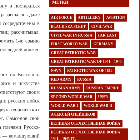
МЕТКИ
ону и постараться
 разрешалось даже
AIR FORCE
ARTILLERY
AVIATION
и сосредоточены в
BLACK SEA FLEET
CIVIL WAR
виц рассчитывал,
CIVIL WAR IN RUSSIA
FAR EAST
громить 1-ю армию
FIRST WORLD WAR
GERMANY
ь последней должен
GREAT PATRIOTIC WAR
GREAT PATRIOTIC WAR OF 1941—1945
NAVY
PATRIOTIC WAR OF 1812
спех их Восточно-
RED ARMY
RUSSIA
ойск и искусства
RUSSIAN ARMY
RUSSIAN EMPIRE
ответствуют своим
SECOND WORLD WAR
USSR
ции русских войск
WORLD WAR I
WORLD WAR II
двух георгиевских
АЛЕКСЕЙ ОЛЕЙНИКОВ
г. Самсонов свой
ВЕЛИКАЯ ОТЕЧЕСТВЕННАЯ ВОЙНА
а плечами Русско-
ВЕЛИКАЯ ОТЕЧЕСТВЕННАЯ ВОЙНА
гг. — командующий
1941—1945 ГГ.