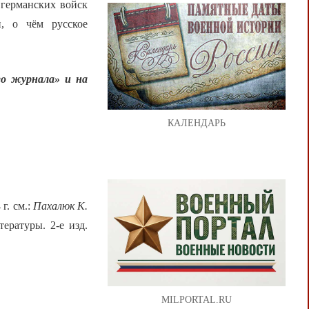
 германских войск
, о чём русское
о журнала» и на
КАЛЕНДАРЬ
г. см.:
Пахалюк К.
ературы. 2-е изд.
MILPORTAL.RU