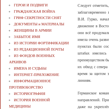
ГЕРОИ И ПОДВИГИ
Следует отметить
ГРАЖДАНСКАЯ ВОЙНА
заблаговременно 
ГРИФ СЕКРЕТНОСТИ СНЯТ
В.И. Гурко, нач
ДОКУМЕНТЫ и МАТЕРИАЛЫ
движение в Восто
ЖЕНЩИНЫ В АРМИИ
они всё продумали
ЗАБЫТОЕ ИМЯ
имела очень разви
ИЗ ИСТОРИИ ФОРТИФИКАЦИИ
пунктах были со
ИЗ РЕДАКЦИОННОЙ ПОЧТЫ
штабах имелись 
ИЗ ФОНДОВ ВОЕННЫХ
преимуществом был
АРХИВОВ
их обход с севера
ИМЕНА И СУДЬБЫ
время за щитом 
ИНТЕРНЕТ-ПРИЛОЖЕНИЕ
линиям.
ИНФОРМАЦИОННОЕ
ПРОТИВОБОРСТВО
Германское кома
ИСТОРИОГРАФИЯ
направлений. При 
ИСТОРИЯ ВОЕННОЙ
МЕДИЦИНЫ
даже на укреплё