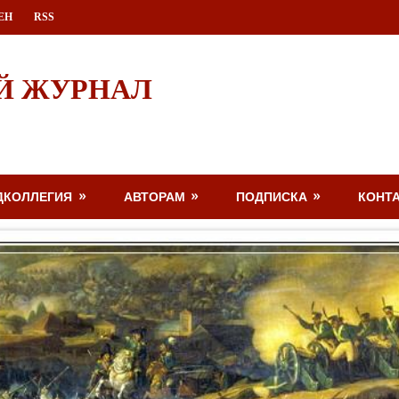
ЕН
RSS
Й ЖУРНАЛ
ДКОЛЛЕГИЯ
АВТОРАМ
ПОДПИСКА
КОНТ