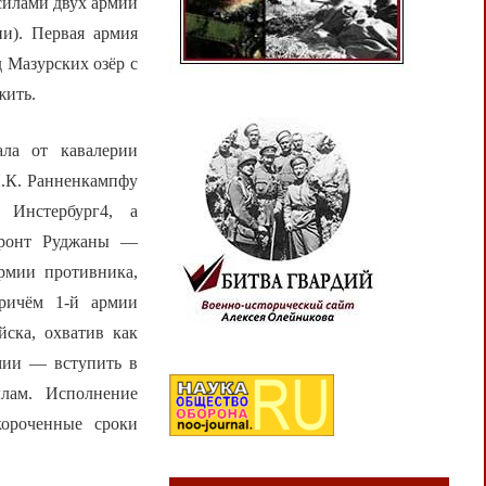
силами двух армий
ии). Первая армия
д Мазурских озёр с
жить.
ала от кавалерии
П.К. Ранненкампфу
 Инстербург4, а
фронт Руджаны —
армии противника,
Причём 1-й армии
йска, охватив как
рмии — вступить в
лам. Исполнение
короченные сроки