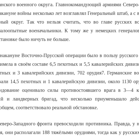
анского военного округа. Главнокомандующий армиями Северо
кануне войны несколько лет возглавлял Генеральный штаб, а с 
ый округ. Так что нельзя считать, что во главе русских в
малоопытные военачальники. К тому же у немецких генерало
становке было ничуть не больше.
накануне Восточно-Прусской операции было в пользу русского
 имела в своём составе 6,5 пехотных и 5,5 кавалерийских дивизи
тных и 3 кавалерийских дивизии, 702 орудия7. Германские в
али 14,5 пехотных и 1 кавалерийскую дивизии, около 1130 ор
андование оценивало силы противостоявшего врага в 3—4 ко
ий и ландверных бригад, что несколько приуменьшало дей
 общем, соответствовало реальной обстановке.
еверо-Западного фронта превосходили противника. Правда, у 
, они располагали 188 тяжёлыми орудиями, тогда как у русских