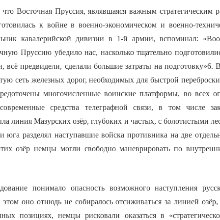
, что Восточная Пруссия, являвшаяся важным стратегическим 
готовилась к войне в военно-экономическом и военно-техни
альник кавалерийской дивизии в 1-й армии, вспоминал: «Во
чную Пруссию убедило нас, насколько тщательно подготовили
, всё предвидели, сделали большие затраты на подготовку»6. 
тую сеть железных дорог, необходимых для быстрой переброски
средоточены многочисленные воинские платформы, во всех о
современные средства телеграфной связи, в том числе з
а линия Мазурских озёр, глубоких и частых, с болотистыми ле
 и юга разделял наступавшие войска противника на две отдельн
этих озёр немцы могли свободно маневрировать по внутрен
ндование понимало опасность возможного наступления русс
этом оно отнюдь не собиралось отсиживаться за линией озёр, 
нных позициях, немцы рисковали оказаться в «стратегическ