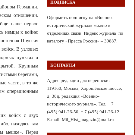
ПОДПИСКА
районом Германии,
ческом отношении.
Оформить подписку на «Военно-
обще наше первое
исторический журнал» можно в
сь немцы к войне;
отделениях связи. Индекс журнала по
Восточная Пруссия
каталогу «Пресса России» – 39887.
 войск. В узловых
порных пунктах и
КОНТАКТЫ
акрытой. Крупным
систыми берегами,
Адрес редакции для переписки:
ые части, в то же
119160, Москва, Хорошёвское шоссе,
ним операционным
д. 38д, редакция «Военно-
исторического журнала». Тел.: +7
(495) 941-26-50; + 7 (495) 941-26-12.
ких войск с двух
E-mail: Mil_Hist_magazin@mail.ru
ибо, находясь там
ом мешке». Перед