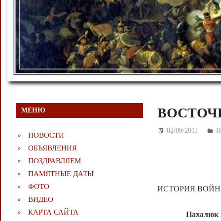
ВОСТОЧН
МЕНЮ
02/09/2011
Д
И
НОВОСТИ
ОБЪЯВЛЕНИЯ
ПОЗДРАВЛЯЕМ
ПАМЯТНЫЕ ДАТЫ
ФОТО
ИСТОРИЯ ВОЙН
ВИДЕО
КАРТА САЙТА
Пахалюк 