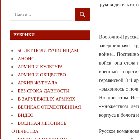
руководитель инте
Поиск
ПОИСК
для:
РУБРИКИ
Восточно-Прусск
завершившаяся кр
50 ЛЕТ ПОЛИТУЧИЛИЩАМ
войне1. Поспешно
АНОНС
войск, она стала
АРМИЯ И КУЛЬТУРА
военный теорети
АРМИЯ И ОБЩЕСТВО
германской 8-й а
АРХИВ ЖУРНАЛА
«выявилось с пол
БЕЗ СРОКА ДАВНОСТИ
Но при этом Иссе
В ЗАРУБЕЖНЫХ АРМИЯХ
«множеством лег
ВЕЛИКАЯ ОТЕЧЕСТВЕННАЯ
корпуса в болота и
ВИДЕО
ВОЕННАЯ ЛЕТОПИСЬ
Русское командова
ОТЕЧЕСТВА