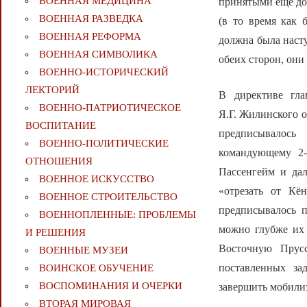
ВОЕННАЯ МЕДИЦИНА
принятыми ещё до
ВОЕННАЯ РАЗВЕДКА
(в то время как 
ВОЕННАЯ РЕФОРМА
должна была насту
ВОЕННАЯ СИМВОЛИКА
обеих сторон, они
ВОЕННО-ИСТОРИЧЕСКИЙ
ЛЕКТОРИЙ
В директиве гла
ВОЕННО-ПАТРИОТИЧЕСКОЕ
Я.Г. Жилинского о
ВОСПИТАНИЕ
предписывалось
ВОЕННО-ПОЛИТИЧЕСКИE
командующему 2
ОТНОШЕНИЯ
Пассенгейм и дал
ВОЕННОЕ ИСКУССТВО
«отрезать от Кё
ВОЕННОЕ СТРОИТЕЛЬСТВО
предписывалось п
ВОЕННОПЛЕННЫЕ: ПРОБЛЕМЫ
можно глубже их 
И РЕШЕНИЯ
Восточную Прус
ВОЕННЫЕ МУЗЕИ
поставленных за
ВОИНСКОЕ ОБУЧЕНИЕ
ВОСПОМИНАНИЯ И ОЧЕРКИ
завершить мобили
ВТОРАЯ МИРОВАЯ