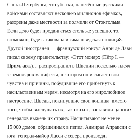
Санкт-Петербурга, что убытки, нанесённые русскими
войсками составляют несколько миллионов ефимков,
разорены даже местности за полмили от Стокгольма.
Если дело будет продвигаться столь же успешно, то,
возможно, будет атакована и сама шведская столица8.
Другой иностранец — французский консул Анри де Лави
писал своему правительству: «Этот монарх (Пётр I. —
Прим. авт.
)… распространил в Швеции несколько тысяч
экземпляров манифеста, в котором он излагает свои
чувства и причины, побудившие его прибегнуть к
насильственным мерам, несмотря на его миролюбивое
настроение. Шведы, покинувшие свои жилища, вместо
того, чтобы выслушать их, так сказать, заставили царских
генералов выжечь их страну. Насчитывают не менее
15 000 домов, обращённых в пепел. Адмирал Апраксин с
юга, генерал-майор Ласси с севера производят