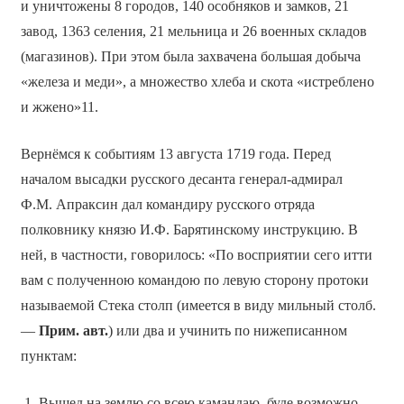
и уничтожены 8 городов, 140 особняков и замков, 21
завод, 1363 селения, 21 мельница и 26 военных складов
(магазинов). При этом была захвачена большая добыча
«железа и меди», а множество хлеба и скота «истреблено
и жжено»11.
Вернёмся к событиям 13 августа 1719 года. Перед
началом высадки русского десанта генерал-адмирал
Ф.М. Апраксин дал командиру русского отряда
полковнику князю И.Ф. Барятинскому инструкцию. В
ней, в частности, говорилось: «По восприятии сего итти
вам с полученною командою по левую сторону протоки
называемой Стека столп (имеется в виду мильный столб.
—
Прим. авт.
) или два и учинить по нижеписанном
пунктам:
Вышед на землю со всею камандаю, буде возможно