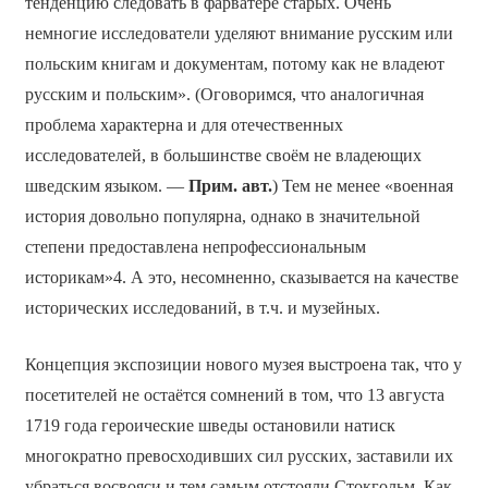
тенденцию следовать в фарватере старых. Очень
немногие исследователи уделяют внимание русским или
польским книгам и документам, потому как не владеют
русским и польским». (Оговоримся, что аналогичная
проблема характерна и для отечественных
исследователей, в большинстве своём не владеющих
шведским языком. —
Прим. авт.
) Тем не менее «военная
история довольно популярна, однако в значительной
степени предоставлена непрофессиональным
историкам»4. А это, несомненно, сказывается на качестве
исторических исследований, в т.ч. и музейных.
Концепция экспозиции нового музея выстроена так, что у
посетителей не остаётся сомнений в том, что 13 августа
1719 года героические шведы остановили натиск
многократно превосходивших сил русских, заставили их
убраться восвояси и тем самым отстояли Стокгольм. Как