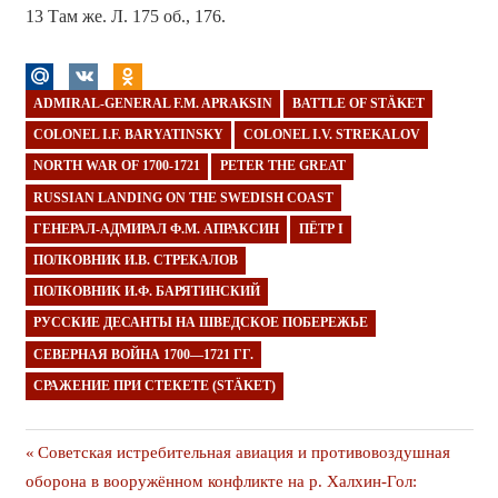
13 Там же. Л. 175 об., 176.
ADMIRAL-GENERAL F.M. APRAKSIN
BATTLE OF STÄKET
COLONEL I.F. BARYATINSKY
COLONEL I.V. STREKALOV
NORTH WAR OF 1700-1721
PETER THE GREAT
RUSSIAN LANDING ON THE SWEDISH COAST
ГЕНЕРАЛ-АДМИРАЛ Ф.М. АПРАКСИН
ПЁТР I
ПОЛКОВНИК И.В. СТРЕКАЛОВ
ПОЛКОВНИК И.Ф. БАРЯТИНСКИЙ
РУССКИЕ ДЕСАНТЫ НА ШВЕДСКОЕ ПОБЕРЕЖЬЕ
СЕВЕРНАЯ ВОЙНА 1700—1721 ГГ.
СРАЖЕНИЕ ПРИ СТЕКЕТЕ (STÄKET)
Навигация
Предыдущая
Советская истребительная авиация и противовоздушная
публикация
оборона в вооружённом конфликте на р. Халхин-Гол: