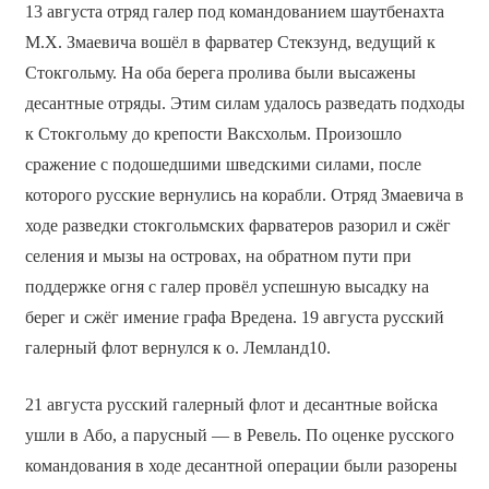
13 августа отряд галер под командованием шаутбенахта
М.X. Змаевича вошёл в фарватер Стекзунд, ведущий к
Стокгольму. На оба берега пролива были высажены
десантные отряды. Этим силам удалось разведать подходы
к Стокгольму до крепости Ваксхольм. Произошло
сражение с подошедшими шведскими силами, после
которого русские вернулись на корабли. Отряд Змаевича в
ходе разведки стокгольмских фарватеров разорил и сжёг
селения и мызы на островах, на обратном пути при
поддержке огня с галер провёл успешную высадку на
берег и сжёг имение графа Вредена. 19 августа русский
галерный флот вернулся к о. Лемланд10.
21 августа русский галерный флот и десантные войска
ушли в Або, а парусный — в Ревель. По оценке русского
командования в ходе десантной операции были разорены