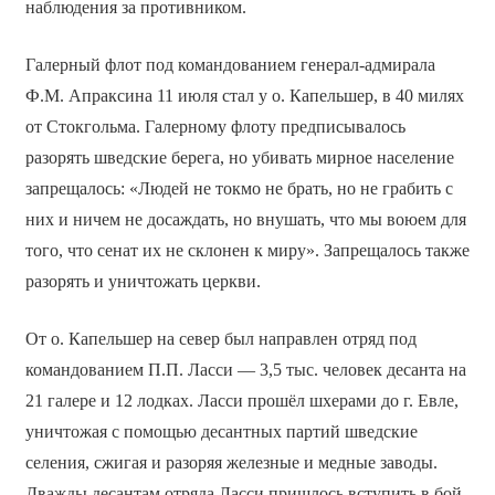
наблюдения за противником.
Галерный флот под командованием генерал-адмирала
Ф.М. Апраксина 11 июля стал у о. Капельшер, в 40 милях
от Стокгольма. Галерному флоту предписывалось
разорять шведские берега, но убивать мирное население
запрещалось: «Людей не токмо не брать, но не грабить с
них и ничем не досаждать, но внушать, что мы воюем для
того, что сенат их не склонен к миру». Запрещалось также
разорять и уничтожать церкви.
От о. Капельшер на север был направлен отряд под
командованием П.П. Ласси — 3,5 тыс. человек десанта на
21 галере и 12 лодках. Ласси прошёл шхерами до г. Евле,
уничтожая с помощью десантных партий шведские
селения, сжигая и разоряя железные и медные заводы.
Дважды десантам отряда Ласси пришлось вступить в бой