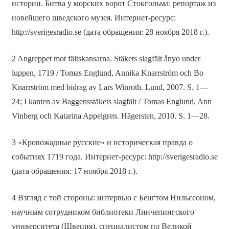
истории. Битва у морских ворот Стокгольма: репортаж из
новейшего шведского музея. Интернет-ресурс:
http://sverigesradio.se (дата обращения: 28 ноября 2018 г.).
2 Angreppet mot fältskansarna. Stäkets slagfält ånyo under
luppen, 1719 / Tomas Englund, Annika Knarrström och Bo
Knarrström med bidrag av Lars Winroth. Lund, 2007. S. 1—
24; I kanten av Baggensstäkets slagfält / Tomas Englund, Ann
Vinberg och Katarina Appelgren. Hägersten, 2010. S. 1—28.
3 «Кровожадные русские» и историческая правда о
событиях 1719 года. Интернет-ресурс: http://sverigesradio.se
(дата обращения: 17 ноября 2018 г.).
4 Взгляд с той стороны: интервью с Бенгтом Нильссоном,
научным сотрудником библиотеки Линчепингского
университета (Швеция), специалистом по Великой