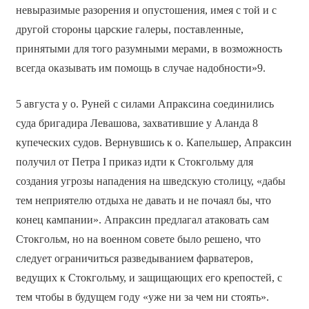
невыразимые разорения и опустошения, имея с той и с
другой стороны царские галеры, поставленные,
принятыми для того разумными мерами, в возможность
всегда оказывать им помощь в случае надобности»9.
5 августа у о. Руней с силами Апраксина соединились
суда бригадира Левашова, захватившие у Аланда 8
купеческих судов. Вернувшись к о. Капельшер, Апраксин
получил от Петра I приказ идти к Стокгольму для
создания угрозы нападения на шведскую столицу, «дабы
тем неприятелю отдыха не давать и не почаял бы, что
конец кампании». Апраксин предлагал атаковать сам
Стокгольм, но на военном совете было решено, что
следует ограничиться разведыванием фарватеров,
ведущих к Стокгольму, и защищающих его крепостей, с
тем чтобы в будущем году «уже ни за чем ни стоять».