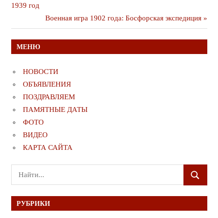
по
1939 год
записям
Следующая
Военная игра 1902 года: Босфорская экспедиция
публикация
МЕНЮ
НОВОСТИ
ОБЪЯВЛЕНИЯ
ПОЗДРАВЛЯЕМ
ПАМЯТНЫЕ ДАТЫ
ФОТО
ВИДЕО
КАРТА САЙТА
Поиск
ПОИСК
для:
РУБРИКИ