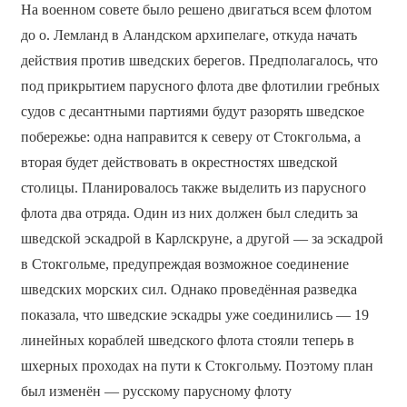
На военном совете было решено двигаться всем флотом
до о. Лемланд в Аландском архипелаге, откуда начать
действия против шведских берегов. Предполагалось, что
под прикрытием парусного флота две флотилии гребных
судов с десантными партиями будут разорять шведское
побережье: одна направится к северу от Стокгольма, а
вторая будет действовать в окрестностях шведской
столицы. Планировалось также выделить из парусного
флота два отряда. Один из них должен был следить за
шведской эскадрой в Карлскруне, а другой — за эскадрой
в Стокгольме, предупреждая возможное соединение
шведских морских сил. Однако проведённая разведка
показала, что шведские эскадры уже соединились — 19
линейных кораблей шведского флота стояли теперь в
шхерных проходах на пути к Стокгольму. Поэтому план
был изменён — русскому парусному флоту