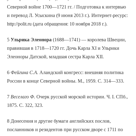
Северной войне 1700—1721 гг. / Подготовка к интервью
и перевод Л. Усыскина (9 июня 2013 г.). Интернет-ресурс:
http://polit.ru (дата обращения: 10 ноября 2018 г.).
5
Ульрика
Элеонора
(1688—1741) — королева Швеции,
правившая в 1718—1720 гг. Дочь Карла XI и Ульрики
Элеоноры Датской, младшая сестра Карла XII.
6
Фейгина С.А.
Аландский конгресс: внешняя политика
России в конце Северной войны. М., 1959. С. 314—333.
7
Веселаго Ф.
Очерк русской морской истории. Ч. I. СПб.,
1875. С. 322, 323.
8 Донесения и другие бумаги английских послов,
посланников и резидентов при русском дворе с 1711 по