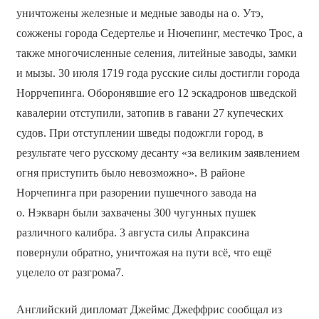
уничтожены железные и медные заводы на о. Утэ,
сожжены города Седертелье и Нючепинг, местечко Трос, а
также многочисленные селения, литейные заводы, замки
и мызы. 30 июля 1719 года русские силы достигли города
Норрчепинга. Оборонявшие его 12 эскадронов шведской
кавалерии отступили, затопив в гавани 27 купеческих
судов. При отступлении шведы подожгли город, в
результате чего русскому десанту «за великим заявлением
огня приступить было невозможно». В районе
Норчепинга при разорении пушечного завода на
о. Нэкварн были захвачены 300 чугунных пушек
различного калибра. 3 августа силы Апраксина
повернули обратно, уничтожая на пути всё, что ещё
уцелело от разгрома7.
Английский дипломат Джеймс Джеффрис сообщал из