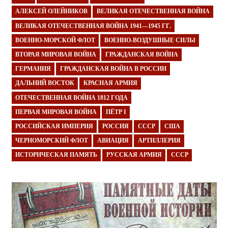
АЛЕКСЕЙ ОЛЕЙНИКОВ
ВЕЛИКАЯ ОТЕЧЕСТВЕННАЯ ВОЙНА
ВЕЛИКАЯ ОТЕЧЕСТВЕННАЯ ВОЙНА 1941—1945 ГГ.
ВОЕННО-МОРСКОЙ ФЛОТ
ВОЕННО-ВОЗДУШНЫЕ СИЛЫ
ВТОРАЯ МИРОВАЯ ВОЙНА
ГРАЖДАНСКАЯ ВОЙНА
ГЕРМАНИЯ
ГРАЖДАНСКАЯ ВОЙНА В РОССИИ
ДАЛЬНИЙ ВОСТОК
КРАСНАЯ АРМИЯ
ОТЕЧЕСТВЕННАЯ ВОЙНА 1812 ГОДА
ПЕРВАЯ МИРОВАЯ ВОЙНА
ПЁТР I
РОССИЙСКАЯ ИМПЕРИЯ
РОССИЯ
СССР
США
ЧЕРНОМОРСКИЙ ФЛОТ
АВИАЦИЯ
АРТИЛЛЕРИЯ
ИСТОРИЧЕСКАЯ ПАМЯТЬ
РУССКАЯ АРМИЯ
СССР