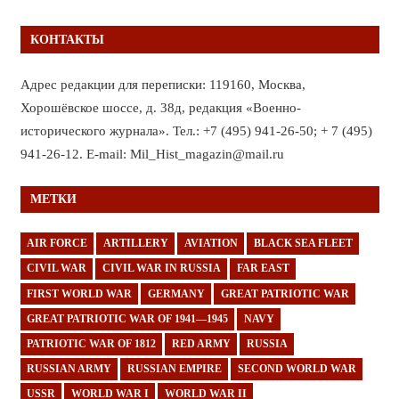
КОНТАКТЫ
Адрес редакции для переписки: 119160, Москва,
Хорошёвское шоссе, д. 38д, редакция «Военно-
исторического журнала». Тел.: +7 (495) 941-26-50; + 7 (495)
941-26-12. E-mail: Mil_Hist_magazin@mail.ru
МЕТКИ
AIR FORCE
ARTILLERY
AVIATION
BLACK SEA FLEET
CIVIL WAR
CIVIL WAR IN RUSSIA
FAR EAST
FIRST WORLD WAR
GERMANY
GREAT PATRIOTIC WAR
GREAT PATRIOTIC WAR OF 1941—1945
NAVY
PATRIOTIC WAR OF 1812
RED ARMY
RUSSIA
RUSSIAN ARMY
RUSSIAN EMPIRE
SECOND WORLD WAR
USSR
WORLD WAR I
WORLD WAR II