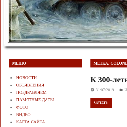
МЕНЮ
МЕТКА:
COLONEL
К 300-лет
НОВОСТИ
ОБЪЯВЛЕНИЯ
31/07/2019
Д
И
ПОЗДРАВЛЯЕМ
ПАМЯТНЫЕ ДАТЫ
ЧИТАТЬ
ФОТО
ВИДЕО
КАРТА САЙТА