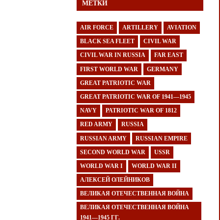
МЕТКИ
AIR FORCE
ARTILLERY
AVIATION
BLACK SEA FLEET
CIVIL WAR
CIVIL WAR IN RUSSIA
FAR EAST
FIRST WORLD WAR
GERMANY
GREAT PATRIOTIC WAR
GREAT PATRIOTIC WAR OF 1941—1945
NAVY
PATRIOTIC WAR OF 1812
RED ARMY
RUSSIA
RUSSIAN ARMY
RUSSIAN EMPIRE
SECOND WORLD WAR
USSR
WORLD WAR I
WORLD WAR II
АЛЕКСЕЙ ОЛЕЙНИКОВ
ВЕЛИКАЯ ОТЕЧЕСТВЕННАЯ ВОЙНА
ВЕЛИКАЯ ОТЕЧЕСТВЕННАЯ ВОЙНА
1941—1945 ГГ.