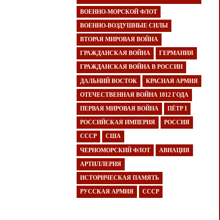
ВОЕННО-МОРСКОЙ ФЛОТ
ВОЕННО-ВОЗДУШНЫЕ СИЛЫ
ВТОРАЯ МИРОВАЯ ВОЙНА
ГРАЖДАНСКАЯ ВОЙНА
ГЕРМАНИЯ
ГРАЖДАНСКАЯ ВОЙНА В РОССИИ
ДАЛЬНИЙ ВОСТОК
КРАСНАЯ АРМИЯ
ОТЕЧЕСТВЕННАЯ ВОЙНА 1812 ГОДА
ПЕРВАЯ МИРОВАЯ ВОЙНА
ПЁТР I
РОССИЙСКАЯ ИМПЕРИЯ
РОССИЯ
СССР
США
ЧЕРНОМОРСКИЙ ФЛОТ
АВИАЦИЯ
АРТИЛЛЕРИЯ
ИСТОРИЧЕСКАЯ ПАМЯТЬ
РУССКАЯ АРМИЯ
СССР