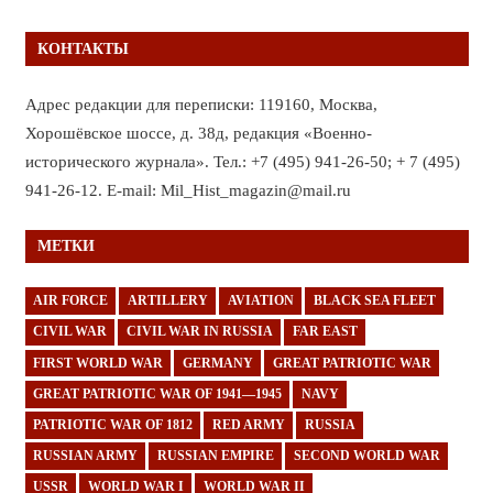
КОНТАКТЫ
Адрес редакции для переписки: 119160, Москва,
Хорошёвское шоссе, д. 38д, редакция «Военно-
исторического журнала». Тел.: +7 (495) 941-26-50; + 7 (495)
941-26-12. E-mail: Mil_Hist_magazin@mail.ru
МЕТКИ
AIR FORCE
ARTILLERY
AVIATION
BLACK SEA FLEET
CIVIL WAR
CIVIL WAR IN RUSSIA
FAR EAST
FIRST WORLD WAR
GERMANY
GREAT PATRIOTIC WAR
GREAT PATRIOTIC WAR OF 1941—1945
NAVY
PATRIOTIC WAR OF 1812
RED ARMY
RUSSIA
RUSSIAN ARMY
RUSSIAN EMPIRE
SECOND WORLD WAR
USSR
WORLD WAR I
WORLD WAR II