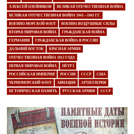
АЛЕКСЕЙ ОЛЕЙНИКОВ
ВЕЛИКАЯ ОТЕЧЕСТВЕННАЯ ВОЙНА
ВЕЛИКАЯ ОТЕЧЕСТВЕННАЯ ВОЙНА 1941—1945 ГГ.
ВОЕННО-МОРСКОЙ ФЛОТ
ВОЕННО-ВОЗДУШНЫЕ СИЛЫ
ВТОРАЯ МИРОВАЯ ВОЙНА
ГРАЖДАНСКАЯ ВОЙНА
ГЕРМАНИЯ
ГРАЖДАНСКАЯ ВОЙНА В РОССИИ
ДАЛЬНИЙ ВОСТОК
КРАСНАЯ АРМИЯ
ОТЕЧЕСТВЕННАЯ ВОЙНА 1812 ГОДА
ПЕРВАЯ МИРОВАЯ ВОЙНА
ПЁТР I
РОССИЙСКАЯ ИМПЕРИЯ
РОССИЯ
СССР
США
ЧЕРНОМОРСКИЙ ФЛОТ
АВИАЦИЯ
АРТИЛЛЕРИЯ
ИСТОРИЧЕСКАЯ ПАМЯТЬ
РУССКАЯ АРМИЯ
СССР