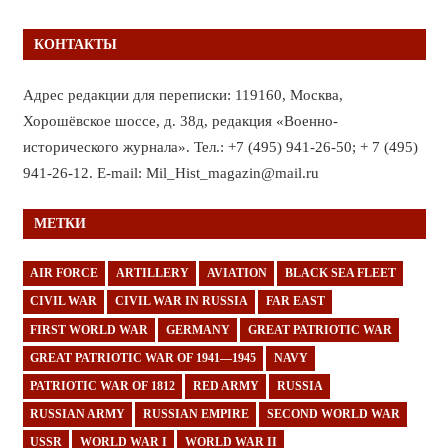
КОНТАКТЫ
Адрес редакции для переписки: 119160, Москва,
Хорошёвское шоссе, д. 38д, редакция «Военно-
исторического журнала». Тел.: +7 (495) 941-26-50; + 7 (495)
941-26-12. E-mail: Mil_Hist_magazin@mail.ru
МЕТКИ
AIR FORCE
ARTILLERY
AVIATION
BLACK SEA FLEET
CIVIL WAR
CIVIL WAR IN RUSSIA
FAR EAST
FIRST WORLD WAR
GERMANY
GREAT PATRIOTIC WAR
GREAT PATRIOTIC WAR OF 1941—1945
NAVY
PATRIOTIC WAR OF 1812
RED ARMY
RUSSIA
RUSSIAN ARMY
RUSSIAN EMPIRE
SECOND WORLD WAR
USSR
WORLD WAR I
WORLD WAR II