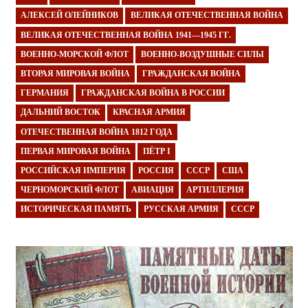
АЛЕКСЕЙ ОЛЕЙНИКОВ
ВЕЛИКАЯ ОТЕЧЕСТВЕННАЯ ВОЙНА
ВЕЛИКАЯ ОТЕЧЕСТВЕННАЯ ВОЙНА 1941—1945 ГГ.
ВОЕННО-МОРСКОЙ ФЛОТ
ВОЕННО-ВОЗДУШНЫЕ СИЛЫ
ВТОРАЯ МИРОВАЯ ВОЙНА
ГРАЖДАНСКАЯ ВОЙНА
ГЕРМАНИЯ
ГРАЖДАНСКАЯ ВОЙНА В РОССИИ
ДАЛЬНИЙ ВОСТОК
КРАСНАЯ АРМИЯ
ОТЕЧЕСТВЕННАЯ ВОЙНА 1812 ГОДА
ПЕРВАЯ МИРОВАЯ ВОЙНА
ПЁТР I
РОССИЙСКАЯ ИМПЕРИЯ
РОССИЯ
СССР
США
ЧЕРНОМОРСКИЙ ФЛОТ
АВИАЦИЯ
АРТИЛЛЕРИЯ
ИСТОРИЧЕСКАЯ ПАМЯТЬ
РУССКАЯ АРМИЯ
СССР