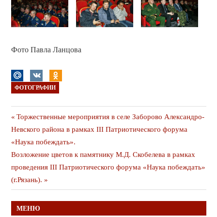
Фото Павла Ланцова
ФОТОГРАФИИ
Навигация
Предыдущая
Торжественные мероприятия в селе Заборово Александро-
публикация
Невского района в рамках III Патриотического форума
по
«Наука побеждать».
записям
Следующая
Возложение цветов к памятнику М.Д. Скобелева в рамках
публикация
проведения III Патриотического форума «Наука побеждать»
(г.Рязань).
МЕНЮ