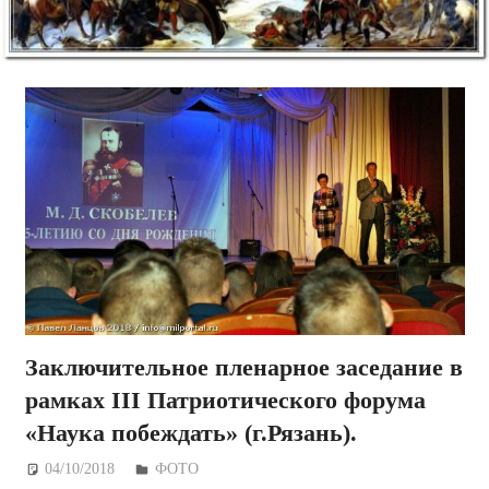
Заключительное пленарное заседание в
рамках III Патриотического форума
«Наука побеждать» (г.Рязань).
04/10/2018
Дежурный по Редакции
ФОТО