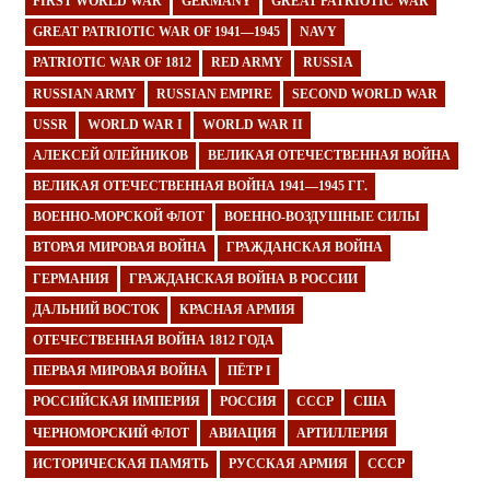
FIRST WORLD WAR
GERMANY
GREAT PATRIOTIC WAR
GREAT PATRIOTIC WAR OF 1941—1945
NAVY
PATRIOTIC WAR OF 1812
RED ARMY
RUSSIA
RUSSIAN ARMY
RUSSIAN EMPIRE
SECOND WORLD WAR
USSR
WORLD WAR I
WORLD WAR II
АЛЕКСЕЙ ОЛЕЙНИКОВ
ВЕЛИКАЯ ОТЕЧЕСТВЕННАЯ ВОЙНА
ВЕЛИКАЯ ОТЕЧЕСТВЕННАЯ ВОЙНА 1941—1945 ГГ.
ВОЕННО-МОРСКОЙ ФЛОТ
ВОЕННО-ВОЗДУШНЫЕ СИЛЫ
ВТОРАЯ МИРОВАЯ ВОЙНА
ГРАЖДАНСКАЯ ВОЙНА
ГЕРМАНИЯ
ГРАЖДАНСКАЯ ВОЙНА В РОССИИ
ДАЛЬНИЙ ВОСТОК
КРАСНАЯ АРМИЯ
ОТЕЧЕСТВЕННАЯ ВОЙНА 1812 ГОДА
ПЕРВАЯ МИРОВАЯ ВОЙНА
ПЁТР I
РОССИЙСКАЯ ИМПЕРИЯ
РОССИЯ
СССР
США
ЧЕРНОМОРСКИЙ ФЛОТ
АВИАЦИЯ
АРТИЛЛЕРИЯ
ИСТОРИЧЕСКАЯ ПАМЯТЬ
РУССКАЯ АРМИЯ
СССР