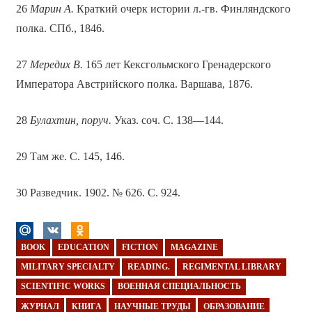
26
Марин А.
Краткий очерк истории л.-гв. Финляндского
полка. СПб., 1846.
27
Мередих В.
165 лет Кексгольмского Гренадерского
Императора Австрийского полка. Варшава, 1876.
28
Булахтин, поруч.
Указ. соч. С. 138—144.
29 Там же. С. 145, 146.
30 Разведчик. 1902. № 626. С. 924.
BOOK
EDUCATION
FICTION
MAGAZINE
MILITARY SPECIALTY
READING.
REGIMENTAL LIBRARY
SCIENTIFIC WORKS
ВОЕННАЯ СПЕЦИАЛЬНОСТЬ
ЖУРНАЛ
КНИГА
НАУЧНЫЕ ТРУДЫ
ОБРАЗОВАНИЕ