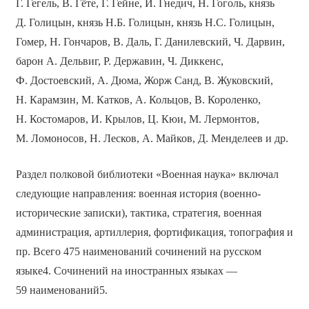
Г. Гегель, В. Гёте, Г. Гейне, И. Гнедич, Н. Гоголь, князь
Д. Голицын, князь Н.Б. Голицын, князь Н.С. Голицын,
Гомер, Н. Гончаров, В. Даль, Г. Данилевский, Ч. Дарвин,
барон А. Дельвиг, Р. Державин, Ч. Диккенс,
Ф. Достоевский, А. Дюма, Жорж Санд, В. Жуковский,
Н. Карамзин, М. Катков, А. Кольцов, В. Короленко,
Н. Костомаров, И. Крылов, Ц. Кюи, М. Лермонтов,
М. Ломоносов, Н. Лесков, А. Майков, Д. Менделеев и др.
Раздел полковой библиотеки «Военная наука» включал
следующие направления: военная история (военно-
исторические записки), тактика, стратегия, военная
администрация, артиллерия, фортификация, топография и
пр. Всего 475 наименований сочинений на русском
языке4. Сочинений на иностранных языках —
59 наименований5.