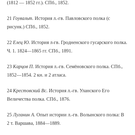
(1812 — 1852 гг.). СПб., 1852.
21
Гоувальт.
История л.-гв. Павловского полка (с
рисунк.) СПб., 1852.
22
Елец Ю.
История л-гв. Гродненского гусарского полка.
Ч. 1. 1824—1865 гг. СПб., 1891.
23
Карцов П.
История л.-гв. Семёновского полка. СПб.,
1852—1854. 2 кн. и 2 атласа.
24
Крестовский Вс.
История л.-гв. Уланского Его
Величества полка. СПб., 1876.
25
Луганин А.
Опыт истории л.-гв. Волынского полка: В
2 т. Варшава, 1884—1889.