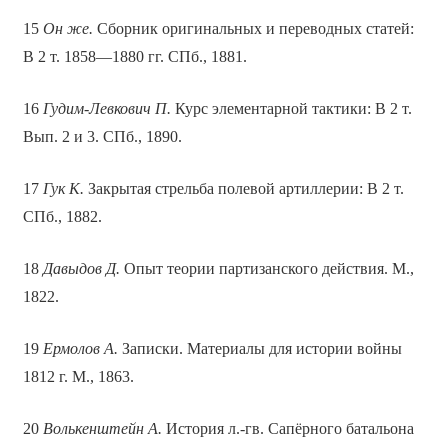
15
Он же.
Сборник оригинальных и переводных статей:
В 2 т. 1858—1880 гг. СПб., 1881.
16
Гудим-Левкович П.
Курс элементарной тактики: В 2 т.
Вып. 2 и 3. СПб., 1890.
17
Гук К.
Закрытая стрельба полевой артиллерии: В 2 т.
СПб., 1882.
18
Давыдов Д.
Опыт теории партизанского действия. М.,
1822.
19
Ермолов А.
Записки. Материалы для истории войны
1812 г. М., 1863.
20
Волькенштейн А.
История л.-гв. Сапёрного батальона