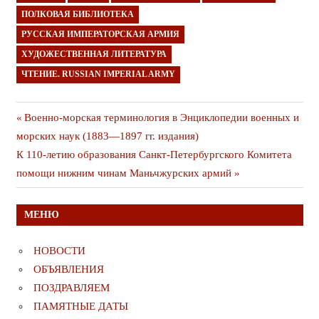
ПОЛКОВАЯ БИБЛИОТЕКА
РУССКАЯ ИМПЕРАТОРСКАЯ АРМИЯ
ХУДОЖЕСТВЕННАЯ ЛИТЕРАТУРА
ЧТЕНИЕ. RUSSIAN IMPERIAL ARMY
Навигация
Предыдущая
Военно-морская терминология в Энциклопедии военных и
публикация
морских наук (1883—1897 гг. издания)
по
Следующая
К 110-летию образования Санкт-Петербургского Комитета
записям
публикация
помощи нижним чинам Маньчжурских армий
МЕНЮ
НОВОСТИ
ОБЪЯВЛЕНИЯ
ПОЗДРАВЛЯЕМ
ПАМЯТНЫЕ ДАТЫ