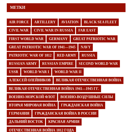
МЕТКИ
AIR FORCE
ARTILLERY
AVIATION
BLACK SEA FLEET
CIVIL WAR
CIVIL WAR IN RUSSIA
FAR EAST
FIRST WORLD WAR
GERMANY
GREAT PATRIOTIC WAR
GREAT PATRIOTIC WAR OF 1941—1945
NAVY
PATRIOTIC WAR OF 1812
RED ARMY
RUSSIA
RUSSIAN ARMY
RUSSIAN EMPIRE
SECOND WORLD WAR
USSR
WORLD WAR I
WORLD WAR II
АЛЕКСЕЙ ОЛЕЙНИКОВ
ВЕЛИКАЯ ОТЕЧЕСТВЕННАЯ ВОЙНА
ВЕЛИКАЯ ОТЕЧЕСТВЕННАЯ ВОЙНА 1941—1945 ГГ.
ВОЕННО-МОРСКОЙ ФЛОТ
ВОЕННО-ВОЗДУШНЫЕ СИЛЫ
ВТОРАЯ МИРОВАЯ ВОЙНА
ГРАЖДАНСКАЯ ВОЙНА
ГЕРМАНИЯ
ГРАЖДАНСКАЯ ВОЙНА В РОССИИ
ДАЛЬНИЙ ВОСТОК
КРАСНАЯ АРМИЯ
ОТЕЧЕСТВЕННАЯ ВОЙНА 1812 ГОДА