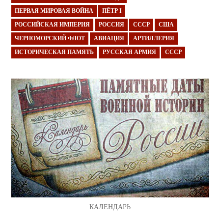
ПЕРВАЯ МИРОВАЯ ВОЙНА
ПЁТР I
РОССИЙСКАЯ ИМПЕРИЯ
РОССИЯ
СССР
США
ЧЕРНОМОРСКИЙ ФЛОТ
АВИАЦИЯ
АРТИЛЛЕРИЯ
ИСТОРИЧЕСКАЯ ПАМЯТЬ
РУССКАЯ АРМИЯ
СССР
КАЛЕНДАРЬ