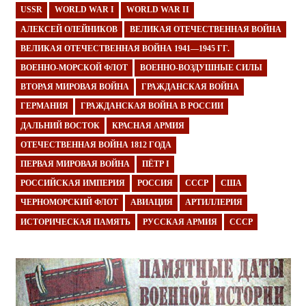
USSR
WORLD WAR I
WORLD WAR II
АЛЕКСЕЙ ОЛЕЙНИКОВ
ВЕЛИКАЯ ОТЕЧЕСТВЕННАЯ ВОЙНА
ВЕЛИКАЯ ОТЕЧЕСТВЕННАЯ ВОЙНА 1941—1945 ГГ.
ВОЕННО-МОРСКОЙ ФЛОТ
ВОЕННО-ВОЗДУШНЫЕ СИЛЫ
ВТОРАЯ МИРОВАЯ ВОЙНА
ГРАЖДАНСКАЯ ВОЙНА
ГЕРМАНИЯ
ГРАЖДАНСКАЯ ВОЙНА В РОССИИ
ДАЛЬНИЙ ВОСТОК
КРАСНАЯ АРМИЯ
ОТЕЧЕСТВЕННАЯ ВОЙНА 1812 ГОДА
ПЕРВАЯ МИРОВАЯ ВОЙНА
ПЁТР I
РОССИЙСКАЯ ИМПЕРИЯ
РОССИЯ
СССР
США
ЧЕРНОМОРСКИЙ ФЛОТ
АВИАЦИЯ
АРТИЛЛЕРИЯ
ИСТОРИЧЕСКАЯ ПАМЯТЬ
РУССКАЯ АРМИЯ
СССР