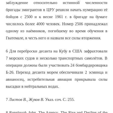
заблуждение относительно истинной численности
бригады эмигрантов в ЦРУ решили начать нумерацию её
бойцов с 2500 и к весне 1961 г. в бригаде на бумаге
числилось более 4000 человек. Номер 2506 принадлежал
одному из наёмников, погибшему во время обучения в
Гватемале, в честь него и назвали все силы вторжения.
6 Для переброски десанта на Кубу в США зафрахтовали
7 морских судов и несколько транспортных самолётов. В
операции должны были участвовать 24 бомбардировщика
Б-26. Переход десанта морем обеспечивали 2 эсминца и
авианосец, истребительная авиация прикрывала силы
высадки в нейтральных водах.
7
Листов В., Жуков В.
Указ. соч.
С. 255.
8
Ranelaugh John.
The Agency. The Rise and Decline of the