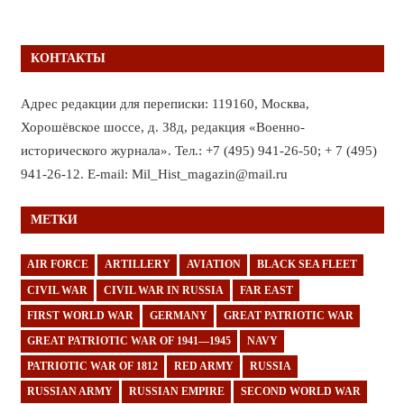
КОНТАКТЫ
Адрес редакции для переписки: 119160, Москва,
Хорошёвское шоссе, д. 38д, редакция «Военно-
исторического журнала». Тел.: +7 (495) 941-26-50; + 7 (495)
941-26-12. E-mail: Mil_Hist_magazin@mail.ru
МЕТКИ
AIR FORCE
ARTILLERY
AVIATION
BLACK SEA FLEET
CIVIL WAR
CIVIL WAR IN RUSSIA
FAR EAST
FIRST WORLD WAR
GERMANY
GREAT PATRIOTIC WAR
GREAT PATRIOTIC WAR OF 1941—1945
NAVY
PATRIOTIC WAR OF 1812
RED ARMY
RUSSIA
RUSSIAN ARMY
RUSSIAN EMPIRE
SECOND WORLD WAR