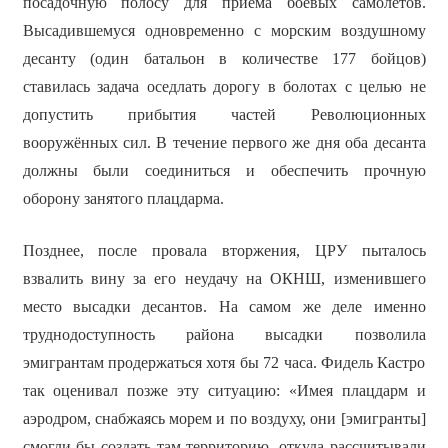
посадочную полосу для приёма боевых самолётов.
Высадившемуся одновременно с морским воздушному
десанту (один батальон в количестве 177 бойцов)
ставилась задача оседлать дорогу в болотах с целью не
допустить прибытия частей Революционных
вооружённых сил. В течение первого же дня оба десанта
должны были соединиться и обеспечить прочную
оборону занятого плацдарма.
Позднее, после провала вторжения, ЦРУ пыталось
взвалить вину за его неудачу на ОКНШ, изменившего
место высадки десантов. На самом же деле именно
труднодоступность района высадки позволила
эмигрантам продержаться хотя бы 72 часа. Фидель Кастро
так оценивал позже эту ситуацию: «Имея плацдарм и
аэродром, снабжаясь морем и по воздуху, они [эмигранты]
смогли бы создать там территорию, откуда рассчитывали