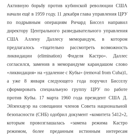
Активную борьбу против кубинской революции США
начали ещё в 1959 году. 11 декабря глава управления ЦРУ
по подрывным операциям Ричард Биссел направил
директору Центрального разведывательного управления
США Аллену Даллесу меморандум, в котором
предлагалось «тщательно рассмотреть возможность
ликвидации (elimination) Фиделя Кастро». Даллес
согласился, заменив в меморандуме карандашом слово
«ликвидация» на «удаление с Кубы» (removal from Cuba)1,
а уже 8 января следующего года поручил Бисселу
сформировать специальную группу ЦРУ по работе
против Кубы. 17 марта 1960 года президент США Д.
Эйзенхауэр на совещании членов Совета национальной
безопасности (СНБ) одобрил документ «комитета 5412»2,
которым провозглашалась «замена режима Кастро
режимом, более преданным истинным интересам