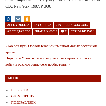
CIA. New York, 1987. Р. 368.
ALLEN DULLES
BAY OF PIGS
CIA
«БРИГАДА 2506»
АЛЛЕН ДАЛЛЕС
ПЛАЙЯ-ХИРОН
ЦРУ
“BRIGADE 2506″
Навигация
Предыдущая
Боевой путь Особой Краснознамённой Дальневосточной
публикация
армии
по
Следующая
Поручить Учёному комитету по артиллерийской части
записям
публикация
войти в разсмотрение сего изобретения
МЕНЮ
НОВОСТИ
ОБЪЯВЛЕНИЯ
ПОЗДРАВЛЯЕМ