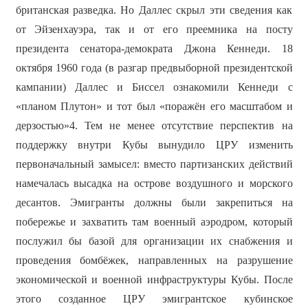
британская разведка. Но Даллес скрыл эти сведения как
от Эйзенхауэра, так и от его преемника на посту
президента сенатора-демократа Джона Кеннеди. 18
октября 1960 года (в разгар предвыборной президентской
кампании) Даллес и Биссел ознакомили Кеннеди с
«планом Плутон» и тот был «поражён его масштабом и
дерзостью»4. Тем не менее отсутствие перспектив на
поддержку внутри Кубы вынудило ЦРУ изменить
первоначальный замысел: вместо партизанских действий
намечалась высадка на острове воздушного и морского
десантов. Эмигранты должны были закрепиться на
побережье и захватить там военный аэродром, который
послужил бы базой для организации их снабжения и
проведения бомбёжек, направленных на разрушение
экономической и военной инфраструктуры Кубы. После
этого созданное ЦРУ эмигрантское кубинское