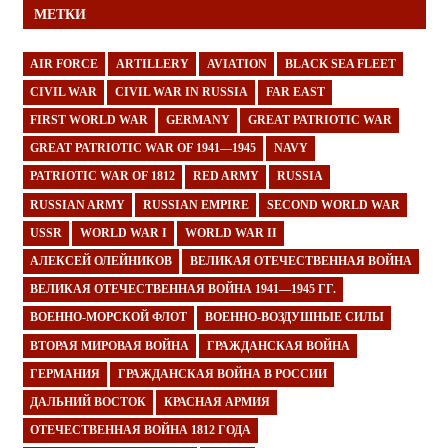
МЕТКИ
AIR FORCE
ARTILLERY
AVIATION
BLACK SEA FLEET
CIVIL WAR
CIVIL WAR IN RUSSIA
FAR EAST
FIRST WORLD WAR
GERMANY
GREAT PATRIOTIC WAR
GREAT PATRIOTIC WAR OF 1941—1945
NAVY
PATRIOTIC WAR OF 1812
RED ARMY
RUSSIA
RUSSIAN ARMY
RUSSIAN EMPIRE
SECOND WORLD WAR
USSR
WORLD WAR I
WORLD WAR II
АЛЕКСЕЙ ОЛЕЙНИКОВ
ВЕЛИКАЯ ОТЕЧЕСТВЕННАЯ ВОЙНА
ВЕЛИКАЯ ОТЕЧЕСТВЕННАЯ ВОЙНА 1941—1945 ГГ.
ВОЕННО-МОРСКОЙ ФЛОТ
ВОЕННО-ВОЗДУШНЫЕ СИЛЫ
ВТОРАЯ МИРОВАЯ ВОЙНА
ГРАЖДАНСКАЯ ВОЙНА
ГЕРМАНИЯ
ГРАЖДАНСКАЯ ВОЙНА В РОССИИ
ДАЛЬНИЙ ВОСТОК
КРАСНАЯ АРМИЯ
ОТЕЧЕСТВЕННАЯ ВОЙНА 1812 ГОДА