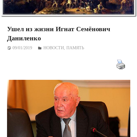
Ушел из жизни Игнат Семёнович
Даниленко
09/01/2019
Дежурный по Редакции
НОВОСТИ
,
ПАМЯТЬ