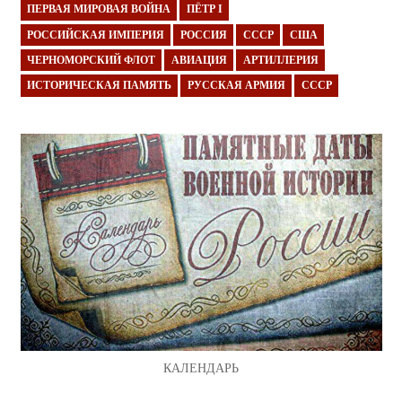
ПЕРВАЯ МИРОВАЯ ВОЙНА
ПЁТР I
РОССИЙСКАЯ ИМПЕРИЯ
РОССИЯ
СССР
США
ЧЕРНОМОРСКИЙ ФЛОТ
АВИАЦИЯ
АРТИЛЛЕРИЯ
ИСТОРИЧЕСКАЯ ПАМЯТЬ
РУССКАЯ АРМИЯ
СССР
КАЛЕНДАРЬ