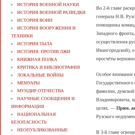
ИСТОРИЯ ВОЕННОЙ НАУКИ
Во 2-й главе раск
ИСТОРИЯ ВОЕННОЙ РАЗВЕДКИ
генерала Н.В. Руз
ИСТОРИЯ ВОИН
помощника команд
ИСТОРИЯ ВООРУЖЕНИЯ И
Западного фронта,
ТЕХНИКИ
осуществления ру
ИСТОРИЯ ТЫЛА
Ивангородской), о
ИСТОРИЯ: ПРОТИВ ЛЖИ
просчёты верховно
КНИЖНАЯ ПОЛКА
КРИТИКА И БИБЛИОГРАФИЯ
Особое внимание в
ЛОКАЛЬНЫЕ ВОЙНЫ
Государственного 
МЕМУАРЫ
МУНДИР ОТЕЧЕСТВА
фамилии, думской 
НАУЧНЫЕ СООБЩЕНИЯ И
Владимировича, х
ИНФОРМАЦИЯ
целях. —
Прим. ав
НАЦИОНАЛЬНАЯ
Рузского недоумен
БЕЗОПАСНОСТЬ
НЕОПУБЛИКОВАННЫЕ
В 3-й главе освещ