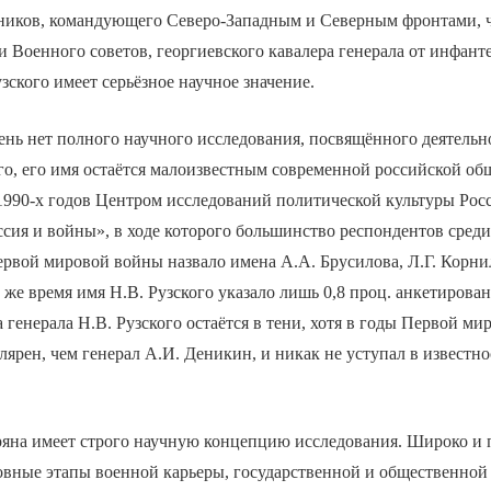
ников, командующего Северо-Западным и Северным фронтами, 
и Военного советов, георгиевского кавалера генерала от инфан
ского имеет серьёзное научное значение.
нь нет полного научного исследования, посвящённого деятельно
ого, его имя остаётся малоизвестным современной российской об
 1990-х годов Центром исследований политической культуры Рос
ссия и войны», в ходе которого большинство респондентов сред
рвой мировой войны назвало имена А.А. Брусилова, Л.Г. Корни
о же время имя Н.В. Рузского указало лишь 0,8 проц. анкетирова
 генерала Н.В. Рузского остаётся в тени, хотя в годы Первой м
лярен, чем генерал А.И. Деникин, и никак не уступал в известн
аряна имеет строго научную концепцию исследования. Широко и
овные этапы военной карьеры, государственной и общественной