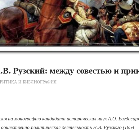
.В. Рузский: между совестью и при
ежурный по Редакции
РИТИКА И БИБЛИОГРАФИЯ
зия на монографию кандидата исторических наук А.О. Багдасар
 общественно-политическая деятельность Н.В. Рузского (1854—1