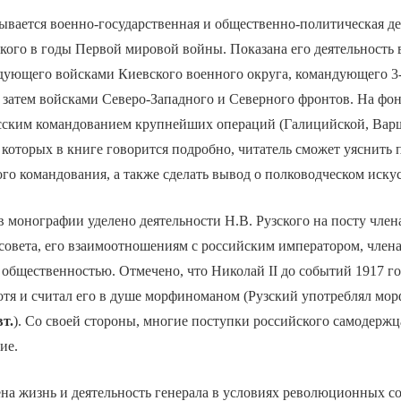
рывается военно-государственная и общественно-политическая д
ского в годы Первой мировой войны. Показана его деятельность
ующего войсками Киевского военного округа, командующего 3
 затем войсками Северо-Западного и Северного фронтов. На фон
сским командованием крупнейших операций (Галицийской, Вар
 которых в книге говорится подробно, читатель сможет уяснить
го командования, а также сделать вывод о полководческом искус
 монографии уделено деятельности Н.В. Рузского на посту член
совета, его взаимоотношениям с российским императором, член
общественностью. Отмечено, что Николай II до событий 1917 г
отя и считал его в душе морфиноманом (Рузский употреблял мо
т.
). Со своей стороны, многие поступки российского самодерж
ие.
ена жизнь и деятельность генерала в условиях революционных с