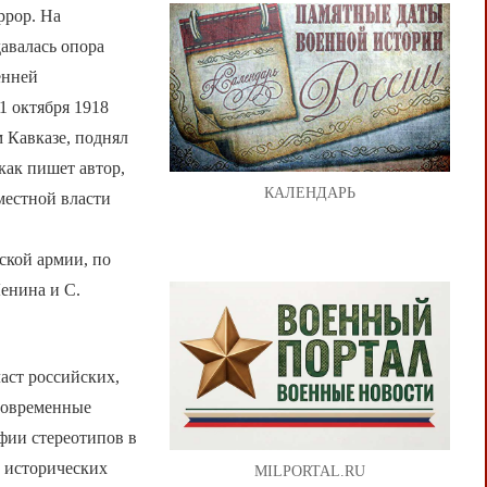
ррор. На
давалась опора
енней
1 октября 1918
 Кавказе, поднял
как пишет автор,
КАЛЕНДАРЬ
 местной власти
ской армии, по
Ленина и С.
аст российских,
 современные
фии стереотипов в
и исторических
MILPORTAL.RU