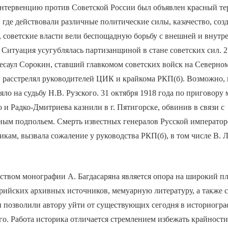
интервенцию против Советской России был объявлен красный те
 где действовали различные политические силы, казачество, соз
 советские власти вели беспощадную борьбу с внешней и внутр
Ситуация усугублялась партизанщиной в стане советских сил. 2
саул Сорокин, ставший главкомом советских войск на Северном
и расстрелял руководителей ЦИК и крайкома РКП(б). Возможно, 
яло на судьбу Н.В. Рузского. 31 октября 1918 года по приговору
о и Радко-Дмитриева казнили в г. Пятигорске, обвинив в связи с
ым подпольем. Смерть известных генералов Русской император
кам, вызвала сожаление у руководства РКП(б), в том числе В. 
твом монографии А. Багдасаряна является опора на широкий пл
трийских архивных источников, мемуарную литературу, а также
 позволили автору уйти от существующих сегодня в историогра
о. Работа историка отличается стремлением избежать крайност