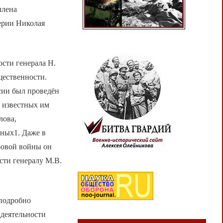
члена
терии Николая
сти генерала Н.
щественности.
сии был проведён
и известных им
лова,
нных1. Даже в
ировой войны он
ости генералу М.В.
 подробно
 деятельности