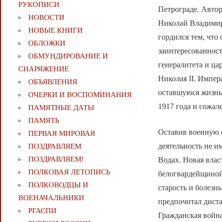
РУКОПИСИ
Петрограде. Автор
НОВОСТИ
Николай Владимир
НОВЫЕ КНИГИ
гордился тем, что
ОБЛОЖКИ
заинтересованност
ОБМУНДИРОВАНИЕ И
генералитета и ца
СНАРЯЖЕНИЕ
Николая II. Импе
ОБЪЯВЛЕНИЯ
оставшуюся жизнь
ОЧЕРКИ И ВОСПОМИНАНИЯ
1917 года и сожал
ПАМЯТНЫЕ ДАТЫ
ПАМЯТЬ
Оставив военную с
ПЕРВАЯ МИРОВАЯ
деятельность не 
ПОЗДРАВЛЯЕМ
ПОЗДРАВЛЯЕМ!
Водах. Новая влас
ПОЛКОВАЯ ЛЕТОПИСЬ
белогвардейщиной
ПОЛКОВОДЦЫ И
старость и болезн
ВОЕНАЧАЛЬНИКИ
предпочитал диста
РГАСПИ
Гражданская война