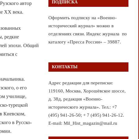
ПОДПИСКА
Рузского автор
е XX века.
Оформить подписку на «Военно-
исторический журнал» можно в
льзованных
отделениях связи. Индекс журнала по
, редкие
каталогу «Пресса России» – 39887.
елей эпохи. Общий
миться с
КОНТАКТЫ
начальника.
Адрес редакции для переписки:
ского, о его
119160, Москва, Хорошёвское шоссе,
ном училище,
д. 38д, редакция «Военно-
сско-турецкой
исторического журнала». Тел.: +7
 в Киевском,
(495) 941-26-50; + 7 (495) 941-26-12.
кого в Русско-
E-mail: Mil_Hist_magazin@mail.ru
рмии.