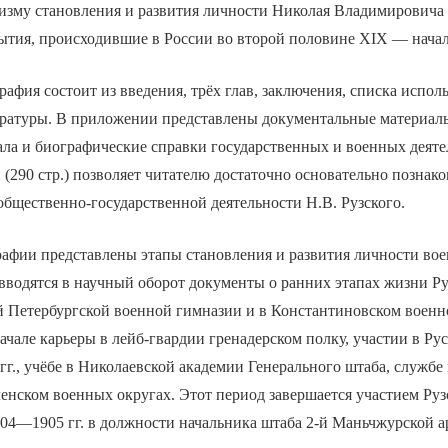
ризму становления и развития личности Николая Владимировича 
бытия, происходившие в России во второй половине XIX — начал
афия состоит из введения, трёх глав, заключения, списка испо
ературы. В приложении представлены документальные материалы
ала и биографические справки государственных и военных деят
(290 стр.) позволяет читателю достаточно основательно познако
бщественно-государственной деятельности Н.В. Рузского.
рафии представлены этапы становления и развития личности вое
водятся в научный оборот документы о ранних этапах жизни Руз
й Петербургской военной гимназии и в Константиновском воен
начале карьеры в лейб-гвардии гренадерском полку, участии в Ру
г., учёбе в Николаевской академии Генерального штаба, службе
нском военных округах. Этот период завершается участием Рузс
904—1905 гг. в должности начальника штаба 2-й Маньчжурской а