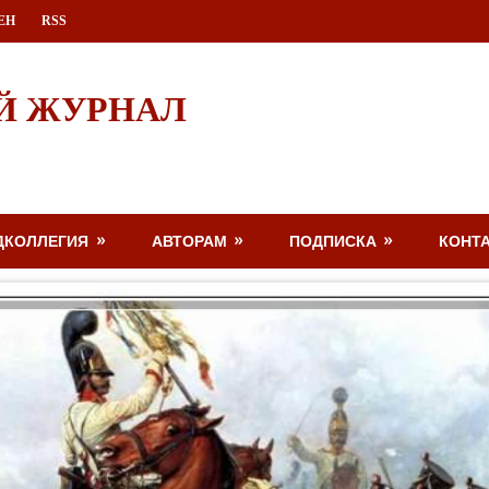
ЕН
RSS
Й ЖУРНАЛ
ДКОЛЛЕГИЯ
АВТОРАМ
ПОДПИСКА
КОНТ