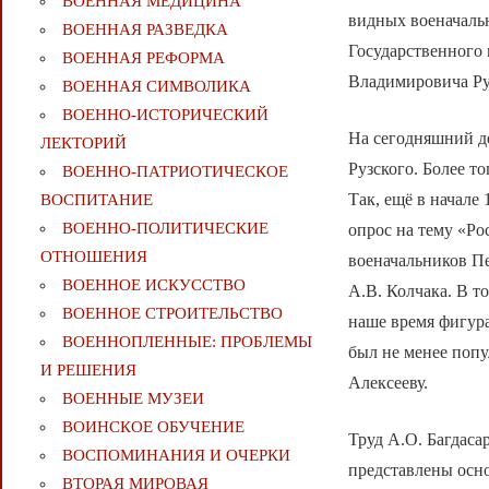
ВОЕННАЯ МЕДИЦИНА
видных военачаль
ВОЕННАЯ РАЗВЕДКА
Государственного 
ВОЕННАЯ РЕФОРМА
Владимировича Руз
ВОЕННАЯ СИМВОЛИКА
ВОЕННО-ИСТОРИЧЕСКИЙ
На сегодняшний де
ЛЕКТОРИЙ
Рузского. Более т
ВОЕННО-ПАТРИОТИЧЕСКОЕ
Так, ещё в начале
ВОСПИТАНИЕ
ВОЕННО-ПОЛИТИЧЕСКИE
опрос на тему «Ро
ОТНОШЕНИЯ
военачальников Пе
ВОЕННОЕ ИСКУССТВО
А.В. Колчака. В т
ВОЕННОЕ СТРОИТЕЛЬСТВО
наше время фигура
ВОЕННОПЛЕННЫЕ: ПРОБЛЕМЫ
был не менее попу
И РЕШЕНИЯ
Алексееву.
ВОЕННЫЕ МУЗЕИ
ВОИНСКОЕ ОБУЧЕНИЕ
Труд А.О. Багдас
ВОСПОМИНАНИЯ И ОЧЕРКИ
представлены осн
ВТОРАЯ МИРОВАЯ