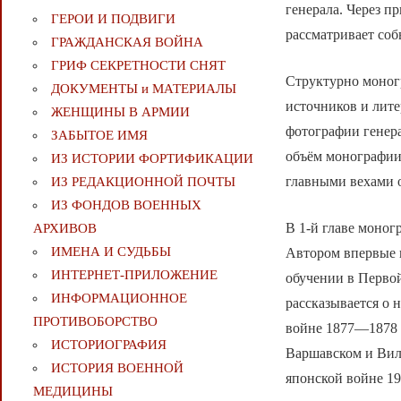
генерала. Через п
ГЕРОИ И ПОДВИГИ
рассматривает со
ГРАЖДАНСКАЯ ВОЙНА
ГРИФ СЕКРЕТНОСТИ СНЯТ
Структурно моногр
ДОКУМЕНТЫ и МАТЕРИАЛЫ
источников и лит
ЖЕНЩИНЫ В АРМИИ
фотографии генер
ЗАБЫТОЕ ИМЯ
объём монографии 
ИЗ ИСТОРИИ ФОРТИФИКАЦИИ
главными вехами о
ИЗ РЕДАКЦИОННОЙ ПОЧТЫ
ИЗ ФОНДОВ ВОЕННЫХ
В 1-й главе моног
АРХИВОВ
ИМЕНА И СУДЬБЫ
Автором впервые в
ИНТЕРНЕТ-ПРИЛОЖЕНИЕ
обучении в Перво
ИНФОРМАЦИОННОЕ
рассказывается о 
ПРОТИВОБОРСТВО
войне 1877—1878 г
ИСТОРИОГРАФИЯ
Варшавском и Виле
ИСТОРИЯ ВОЕННОЙ
японской войне 1
МЕДИЦИНЫ