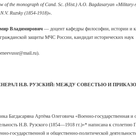
ew of the monograph of Cand. Sc. (Hist.) A.O. Bagdasaryan «Military-s
of N.V. Ruzsky (1854-1918)».
мир Владимирович
— доцент кафедры философии, истории и к
ражданской защиты МЧС России, кандидат исторических наук
orneevussr@mail.ru).
ЕНЕРАЛ Н.В. РУЗСКИЙ: МЕЖДУ СОВЕСТЬЮ И ПРИКАЗ
ика Багдасаряна Артёма Олеговича «Военно-государственная и 
ельность Н.В. Рузского (1854—1918 гг.)»* написана к столетию
енно-государственной и общественно-политической деятельности