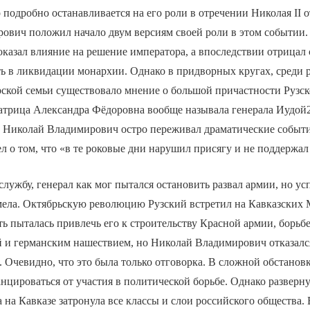
 подробно останавливается на его роли в отречении Николая II о
ович положил начало двум версиям своей роли в этом событии.
 оказал влияние на решение императора, а впоследствии отрицал
ь в ликвидации монархии. Однако в придворных кругах, среди 
рской семьи существовало мнение о большой причастности Рузск
ратрица Александра Фёдоровна вообще называла генерала Иудой
 Николай Владимирович остро переживал драматические событ
ел о том, что «в те роковые дни нарушил присягу и не поддержал
лужбу, генерал как мог пытался остановить развал армии, но усп
имела. Октябрьскую революцию Рузский встретил на Кавказских
ть пыталась привлечь его к строительству Красной армии, борьбе
 и германским нашествием, но Николай Владимирович отказался
ь. Очевидно, что это была только отговорка. В сложной обстанов
нцироваться от участия в политической борьбе. Однако разверн
 на Кавказе затронула все классы и слои российского общества. 