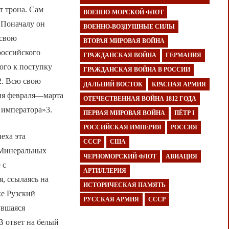
т трона. Сам
ВОЕННО-МОРСКОЙ ФЛОТ
 Поначалу он
ВОЕННО-ВОЗДУШНЫЕ СИЛЫ
 свою
ВТОРАЯ МИРОВАЯ ВОЙНА
российского
ГРАЖДАНСКАЯ ВОЙНА
ГЕРМАНИЯ
ого к поступку
ГРАЖДАНСКАЯ ВОЙНА В РОССИИ
2. Всю свою
ДАЛЬНИЙ ВОСТОК
КРАСНАЯ АРМИЯ
ия февраля—марта
ОТЕЧЕСТВЕННАЯ ВОЙНА 1812 ГОДА
 императора»3.
ПЕРВАЯ МИРОВАЯ ВОЙНА
ПЁТР I
РОССИЙСКАЯ ИМПЕРИЯ
РОССИЯ
еха эта
СССР
США
 Минеральных
ЧЕРНОМОРСКИЙ ФЛОТ
АВИАЦИЯ
 с
АРТИЛЛЕРИЯ
, ссылаясь на
ИСТОРИЧЕСКАЯ ПАМЯТЬ
ке Рузский
РУССКАЯ АРМИЯ
СССР
увшаяся
В ответ на белый