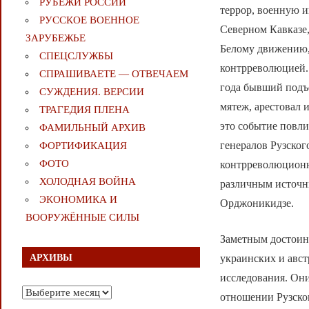
РУБЕЖИ РОССИИ
террор, военную 
РУССКОЕ ВОЕННОЕ
Северном Кавказе,
ЗАРУБЕЖЬЕ
Белому движению,
СПЕЦСЛУЖБЫ
контрреволюцией. 
СПРАШИВАЕТЕ — ОТВЕЧАЕМ
года бывший подъе
СУЖДЕНИЯ. ВЕРСИИ
мятеж, арестовал 
ТРАГЕДИЯ ПЛЕНА
это событие повли
ФАМИЛЬНЫЙ АРХИВ
генералов Рузског
ФОРТИФИКАЦИЯ
ФОТО
контрреволюционн
ХОЛОДНАЯ ВОЙНА
различным источни
ЭКОНОМИКА И
Орджоникидзе.
ВООРУЖЁННЫЕ СИЛЫ
Заметным достоинс
АРХИВЫ
украинских и авс
исследования. Они
Архивы
отношении Рузског