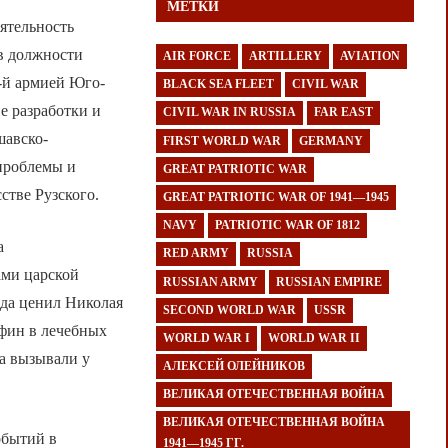
МЕТКИ
еятельность
 в должности
AIR FORCE
ARTILLERY
AVIATION
-й армией Юго-
BLACK SEA FLEET
CIVIL WAR
е разработки и
CIVIL WAR IN RUSSIA
FAR EAST
шавско-
FIRST WORLD WAR
GERMANY
 проблемы и
GREAT PATRIOTIC WAR
стве Рузского.
GREAT PATRIOTIC WAR OF 1941—1945
NAVY
PATRIOTIC WAR OF 1812
а
RED ARMY
RUSSIA
ами царской
RUSSIAN ARMY
RUSSIAN EMPIRE
ода ценил Николая
SECOND WORLD WAR
USSR
рфин в лечебных
WORLD WAR I
WORLD WAR II
ца вызывали у
АЛЕКСЕЙ ОЛЕЙНИКОВ
ВЕЛИКАЯ ОТЕЧЕСТВЕННАЯ ВОЙНА
ВЕЛИКАЯ ОТЕЧЕСТВЕННАЯ ВОЙНА
обытий в
1941—1945 ГГ.