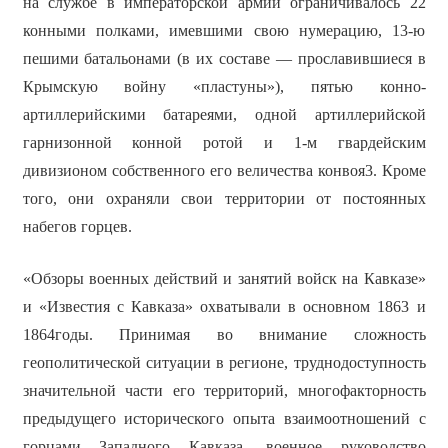
на службе в императорской армии ограничивалось 22
конными полками, имевшими свою нумерацию, 13-ю
пешими батальонами (в их составе — прославившиеся в
Крымскую войну «пластуны»), пятью конно-
артиллерийскими батареями, одной артиллерийской
гарнизонной конной ротой и 1-м гвардейским
дивизионом собственного его величества конвоя3. Кроме
того, они охраняли свои территории от постоянных
набегов горцев.
«Обзоры военных действий и занятий войск на Кавказе»
и «Известия с Кавказа» охватывали в основном 1863 и
1864годы. Принимая во внимание сложность
геополитической ситуации в регионе, труднодоступность
значительной части его территорий, многофакторность
предыдущего исторического опыта взаимоотношений с
горцами Западного Кавказа, военное руководство