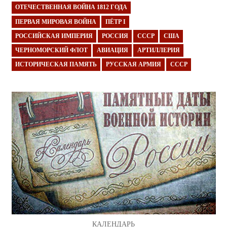
ОТЕЧЕСТВЕННАЯ ВОЙНА 1812 ГОДА
ПЕРВАЯ МИРОВАЯ ВОЙНА
ПЁТР I
РОССИЙСКАЯ ИМПЕРИЯ
РОССИЯ
СССР
США
ЧЕРНОМОРСКИЙ ФЛОТ
АВИАЦИЯ
АРТИЛЛЕРИЯ
ИСТОРИЧЕСКАЯ ПАМЯТЬ
РУССКАЯ АРМИЯ
СССР
КАЛЕНДАРЬ