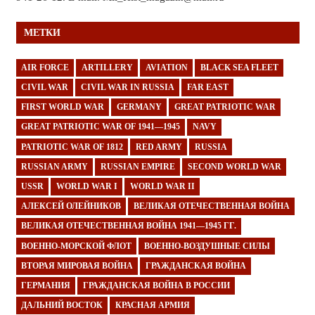
МЕТКИ
AIR FORCE
ARTILLERY
AVIATION
BLACK SEA FLEET
CIVIL WAR
CIVIL WAR IN RUSSIA
FAR EAST
FIRST WORLD WAR
GERMANY
GREAT PATRIOTIC WAR
GREAT PATRIOTIC WAR OF 1941—1945
NAVY
PATRIOTIC WAR OF 1812
RED ARMY
RUSSIA
RUSSIAN ARMY
RUSSIAN EMPIRE
SECOND WORLD WAR
USSR
WORLD WAR I
WORLD WAR II
АЛЕКСЕЙ ОЛЕЙНИКОВ
ВЕЛИКАЯ ОТЕЧЕСТВЕННАЯ ВОЙНА
ВЕЛИКАЯ ОТЕЧЕСТВЕННАЯ ВОЙНА 1941—1945 ГГ.
ВОЕННО-МОРСКОЙ ФЛОТ
ВОЕННО-ВОЗДУШНЫЕ СИЛЫ
ВТОРАЯ МИРОВАЯ ВОЙНА
ГРАЖДАНСКАЯ ВОЙНА
ГЕРМАНИЯ
ГРАЖДАНСКАЯ ВОЙНА В РОССИИ
ДАЛЬНИЙ ВОСТОК
КРАСНАЯ АРМИЯ