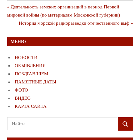
Навигация
Предыдущая
Деятельность земских организаций в период Первой
публикация
мировой войны (по материалам Московской губернии)
по
Следующая
История морской радиоразведки отечественного вмф
записям
публикация
МЕНЮ
НОВОСТИ
ОБЪЯВЛЕНИЯ
ПОЗДРАВЛЯЕМ
ПАМЯТНЫЕ ДАТЫ
ФОТО
ВИДЕО
КАРТА САЙТА
Поиск
ПОИСК
для: