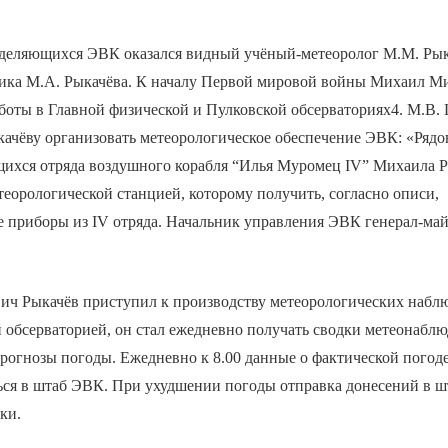
деляющихся ЭВК оказался видный учёный-метеоролог М.М. Рык
мика М.А. Рыкачёва. К началу Первой мировой войны Михаил М
боты в Главной физической и Пулковской обсерваториях4. М.В
ачёву организовать метеорологическое обеспечение ЭВК: «Рядо
ихся отряда воздушного корабля “Илья Муромец IV” Михаила Р
орологической станцией, которому получить, согласно описи,
е приборы из IV отряда. Начальник управления ЭВК генерал-ма
ч Рыкачёв приступил к производству метеорологических набл
й обсерваторией, он стал ежедневно получать сводки метеонабл
прогнозы погоды. Ежедневно к 8.00 данные о фактической погоде
ься в штаб ЭВК. При ухудшении погоды отправка донесений в ш
тки.