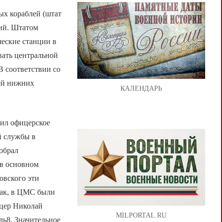
ых кораблей (штат
ний. Штатом
ческие станции в
вать центральной
В соответствии со
ей нижних
КАЛЕНДАРЬ
ил офицерское
й службы в
обрал
 в основном
овского эти
Так, в ЦМС были
ицер Николай
MILPORTAL.RU
ь8. Значительное