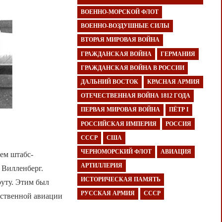
ВОЕННО-МОРСКОЙ ФЛОТ
ВОЕННО-ВОЗДУШНЫЕ СИЛЫ
ВТОРАЯ МИРОВАЯ ВОЙНА
ГРАЖДАНСКАЯ ВОЙНА
ГЕРМАНИЯ
ГРАЖДАНСКАЯ ВОЙНА В РОССИИ
ДАЛЬНИЙ ВОСТОК
КРАСНАЯ АРМИЯ
ОТЕЧЕСТВЕННАЯ ВОЙНА 1812 ГОДА
ПЕРВАЯ МИРОВАЯ ВОЙНА
ПЁТР I
РОССИЙСКАЯ ИМПЕРИЯ
РОССИЯ
СССР
США
ЧЕРНОМОРСКИЙ ФЛОТ
АВИАЦИЯ
ем штабс-
АРТИЛЛЕРИЯ
 Вилленберг.
ИСТОРИЧЕСКАЯ ПАМЯТЬ
руту. Этим был
РУССКАЯ АРМИЯ
СССР
ественной авиации