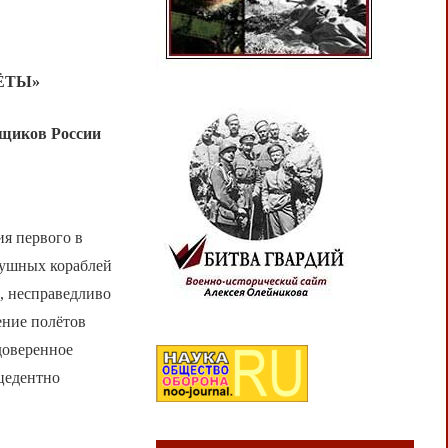
ЁТЫ»
вщиков России
ия первого в
душных кораблей
, несправедливо
ение полётов
доверенное
цедентно