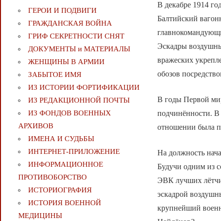
В декабре 1914 го
ГЕРОИ И ПОДВИГИ
Балтийский вагон
ГРАЖДАНСКАЯ ВОЙНА
главнокомандующи
ГРИФ СЕКРЕТНОСТИ СНЯТ
Эскадры воздушны
ДОКУМЕНТЫ и МАТЕРИАЛЫ
вражеских укрепл
ЖЕНЩИНЫ В АРМИИ
обозов посредство
ЗАБЫТОЕ ИМЯ
ИЗ ИСТОРИИ ФОРТИФИКАЦИИ
В годы Первой ми
ИЗ РЕДАКЦИОННОЙ ПОЧТЫ
подчинённости. В
ИЗ ФОНДОВ ВОЕННЫХ
АРХИВОВ
отношении была п
ИМЕНА И СУДЬБЫ
ИНТЕРНЕТ-ПРИЛОЖЕНИЕ
На должность нач
ИНФОРМАЦИОННОЕ
Будучи одним из с
ПРОТИВОБОРСТВО
ЭВК лучших лётчи
ИСТОРИОГРАФИЯ
эскадрой воздушн
ИСТОРИЯ ВОЕННОЙ
крупнейший военн
МЕДИЦИНЫ