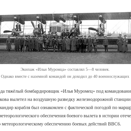
Экипаж «Ильи Муромца» составлял 5—8 человек.
Однако вместе с наземной командой он доходил до 40 военнослужащих
года тяжёлый бомбардировщик «Илья Муромец» под командовани
шкова вылетел на воздушную разведку железнодорожной станции
мандир корабля был ознакомлен с фактической погодой по марш
метеорологического обеспечения боевого вылета в истории отеч
о метеорологическому обеспечению боевых действий ВВС6.