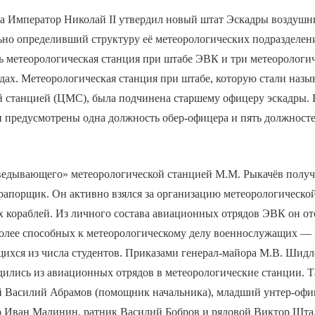
да Император Николай II утвердил новый штат Эскадры воздушн
льно определивший структуру её метеорологических подразделе
ь метеорологическая станция при штабе ЭВК и три метеорологи
ах. Метеорологическая станция при штабе, которую стали назы
й станцией (ЦМС), была подчинена старшему офицеру эскадры. 
и предусмотрены одна должность обер-офицера и пять должност
ведывающего» метеорологической станцией М.М. Рыкачёв получ
рапорщик. Он активно взялся за организацию метеорологическо
х кораблей. Из личного состава авиационных отрядов ЭВК он от
олее способных к метеорологическому делу военнослужащих —
ихся из числа студентов. Приказами генерал-майора М.В. Шидл
дились из авиационных отрядов в метеорологические станции. 
й Василий Абрамов (помощник начальника), младший унтер-оф
р Иван Малинин, ратник Василий Бобров и рядовой Виктор Штал