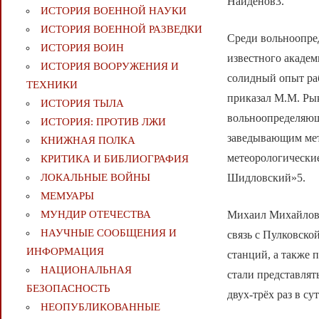
Найдёнов3.
ИСТОРИЯ ВОЕННОЙ НАУКИ
ИСТОРИЯ ВОЕННОЙ РАЗВЕДКИ
Среди вольноопре
ИСТОРИЯ ВОИН
известного акаде
ИСТОРИЯ ВООРУЖЕНИЯ И
солидный опыт ра
ТЕХНИКИ
приказал М.М. Рык
ИСТОРИЯ ТЫЛА
вольноопределяющ
ИСТОРИЯ: ПРОТИВ ЛЖИ
заведывающим мете
КНИЖНАЯ ПОЛКА
метеорологически
КРИТИКА И БИБЛИОГРАФИЯ
Шидловский»5.
ЛОКАЛЬНЫЕ ВОЙНЫ
МЕМУАРЫ
Михаил Михайлови
МУНДИР ОТЕЧЕСТВА
НАУЧНЫЕ СООБЩЕНИЯ И
связь с Пулковско
ИНФОРМАЦИЯ
станций, а также 
НАЦИОНАЛЬНАЯ
стали представлят
БЕЗОПАСНОСТЬ
двух-трёх раз в су
НЕОПУБЛИКОВАННЫЕ