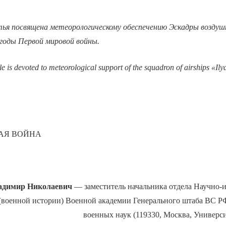
ья посвящена метеорологическому обеспечению Эскадры воздуш
 годы Первой мировой войны.
cle is devoted to meteorological support of the squadron of airships «I
АЯ ВОЙНА
имир Николаевич
— заместитель начальника отдела Научно-и
(военной истории) Военной академии Генерального штаба ВС РФ
военных наук (119330, Москва, Университ