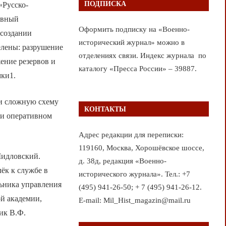
ПОДПИСКА
«Русско-
овный
Оформить подписку на «Военно-
 создании
исторический журнал» можно в
елены: разрушение
отделениях связи. Индекс журнала по
ение резервов и
каталогу «Пресса России» – 39887.
мки1.
и сложную схему
КОНТАКТЫ
 и оперативном
Адрес редакции для переписки:
119160, Москва, Хорошёвское шоссе,
Шидловский.
д. 38д, редакция «Военно-
ёк к службе в
исторического журнала». Тел.: +7
ьника управления
(495) 941-26-50; + 7 (495) 941-26-12.
й академии,
E-mail: Mil_Hist_magazin@mail.ru
ик В.Ф.