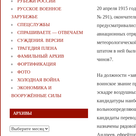
РУБЕЖИ РОССИИ
20 апреля 1915 го
РУССКОЕ ВОЕННОЕ
№ 291), окончате
ЗАРУБЕЖЬЕ
СПЕЦСЛУЖБЫ
предусматривалис
СПРАШИВАЕТЕ — ОТВЕЧАЕМ
авиационных отряд
СУЖДЕНИЯ. ВЕРСИИ
метеорологическо
ТРАГЕДИЯ ПЛЕНА
штатом в ней был
ФАМИЛЬНЫЙ АРХИВ
чинов7.
ФОРТИФИКАЦИЯ
ФОТО
На должности «за
ХОЛОДНАЯ ВОЙНА
воинское звание п
ЭКОНОМИКА И
эскадре воздушны
ВООРУЖЁННЫЕ СИЛЫ
кандидатуры наиб
вольноопределяющ
АРХИВЫ
кандидаты перево
назначены рядово
Архивы
Андреев, ефрейто