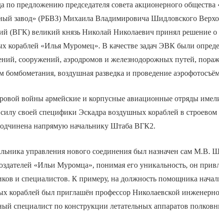
да по предложению председателя совета акционерного общества 
ный завод» (РБВЗ) Михаила Владимировича Шидловского Верх
й (ВГК) великий князь Николай Николаевич принял решение о
х кораблей «Илья Муромец». В качестве задач ЭВК были опред
ений, сооружений, аэродромов и железнодорожных путей, пораж
м бомбометания, воздушная разведка и проведение аэрофотосъё
ровой войны армейские и корпусные авиационные отряды имел
 силу своей специфики Эскадра воздушных кораблей в строевом
одчинена напрямую начальнику Штаба ВГК2.
альника управления нового соединения был назначен сам М.В. 
оздателей «Ильи Муромца», понимая его уникальность, он привл
ков и специалистов. К примеру, на должность помощника начал
ых кораблей был приглашён профессор Николаевской инженерно
ый специалист по конструкции летательных аппаратов полковн