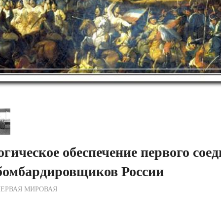
гическое обеспечение первого сое
бомбардировщиков России
ежурный по Редакции
ЕРВАЯ МИРОВАЯ