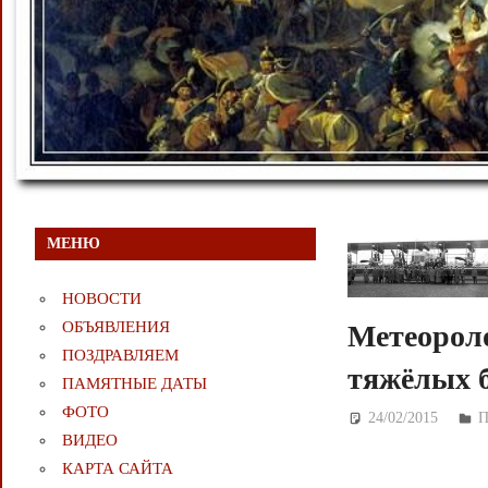
МЕНЮ
НОВОСТИ
ОБЪЯВЛЕНИЯ
Метеороло
ПОЗДРАВЛЯЕМ
тяжёлых 
ПАМЯТНЫЕ ДАТЫ
ФОТО
24/02/2015
Д
П
ВИДЕО
КАРТА САЙТА