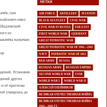
МЕТКИ
ачёв, сын
AIR FORCE
ARTILLERY
AVIATION
ихайлович имел
BLACK SEA FLEET
CIVIL WAR
. Шидловский
CIVIL WAR IN RUSSIA
FAR EAST
вого из
FIRST WORLD WAR
GERMANY
ыкачёва назначаю
GREAT PATRIOTIC WAR
GREAT PATRIOTIC WAR OF 1941—1945
йор
NAVY
PATRIOTIC WAR OF 1812
RED ARMY
RUSSIA
RUSSIAN ARMY
RUSSIAN EMPIRE
юдений. Установив
SECOND WORLD WAR
USSR
юдений других
WORLD WAR I
WORLD WAR II
 и её прогнозы
АЛЕКСЕЙ ОЛЕЙНИКОВ
таб учащалась до
ВЕЛИКАЯ ОТЕЧЕСТВЕННАЯ ВОЙНА
ВЕЛИКАЯ ОТЕЧЕСТВЕННАЯ ВОЙНА
1941—1945 ГГ.