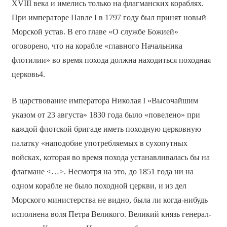
XVIII века и имелись только на флагманских кораблях.
При императоре Павле I в 1797 году был принят новый
Морской устав. В его главе «О службе Божией»
оговорено, что на корабле «главного Начальника
флотилии» во время похода должна находиться походная
церковь4.
В царствование императора Николая I «Высочайшим
указом от 23 августа» 1830 года было «повелено» при
каждой флотской бригаде иметь походную церковную
палатку «наподобие употребляемых в сухопутных
войсках, которая во время похода устанавливалась бы на
флагмане <…>. Несмотря на это, до 1851 года ни на
одном корабле не было походной церкви, и из дел
Морского министерства не видно, была ли когда-нибудь
исполнена воля Петра Великого. Великий князь генерал-