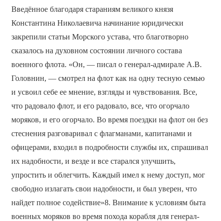
Введённое благодаря стараниям великого князя
Константина Николаевича начинание юридически
закрепили статьи Морского устава, что благотворно
сказалось на духовном состоянии личного состава
военного флота. «Он, — писал о генерал-адмирале А.В.
Головнин, — смотрел на флот как на одну тесную семью
и усвоил себе ее мнение, взгляды и чувствования. Все,
что радовало флот, и его радовало, все, что огорчало
моряков, и его огорчало. Во время поездки на флот он без
стеснения разговаривал с флагманами, капитанами и
офицерами, входил в подробности службы их, спрашивал
их надобности, и везде и все старался улучшить,
упростить и облегчить. Каждый имел к нему доступ, мог
свободно излагать свои надобности, и был уверен, что
найдет полное содействие»8. Внимание к условиям быта
военных моряков во время похода корабля для генерал-