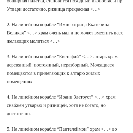
обширная палатка, становится походный иконостас и пр.
Утвари достаточно, ризница прекрасная <…>
2. На линейном корабле “Императрица Екатерина
Великая” <…> храм очень мал и не может вместить всех
желающих молиться <…>
3. На линейном корабле “Евстафий” <…> алтарь храма
деревянный, постоянный, неразборный. Молящиеся
помещаются в прилегающих к алтарю жилых
помещениях.
4. На линейном корабле “Иоанн Златоуст” <…> храм
снабжен утварью и ризницей, хотя не богато, но
достаточно.
5. На линейном корабле “Пантелеймон” храм <…> во