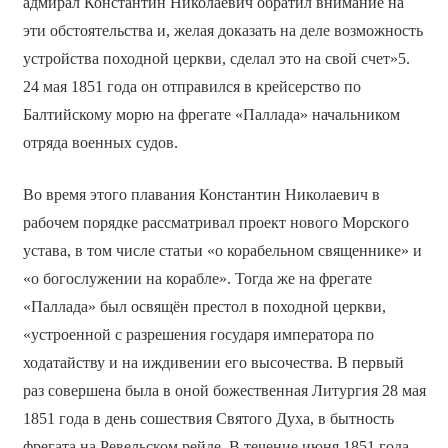
адмирал Константин Николаевич обратил внимание на
эти обстоятельства и, желая доказать на деле возможность
устройства походной церкви, сделал это на свой счет»5.
24 мая 1851 года он отправился в крейсерство по
Балтийскому морю на фрегате «Паллада» начальником
отряда военных судов.
Во время этого плавания Константин Николаевич в
рабочем порядке рассматривал проект нового Морского
устава, в том числе статьи «о корабельном священнике» и
«о богослужении на корабле». Тогда же на фрегате
«Паллада» был освящён престол в походной церкви,
«устроенной с разрешения государя императора по
ходатайству и на иждивении его высочества. В первый
раз совершена была в оной божественная Литургия 28 мая
1851 года в день сошествия Святого Духа, в бытность
фрегата на Ревельском рейде. В течение июня 1851 года