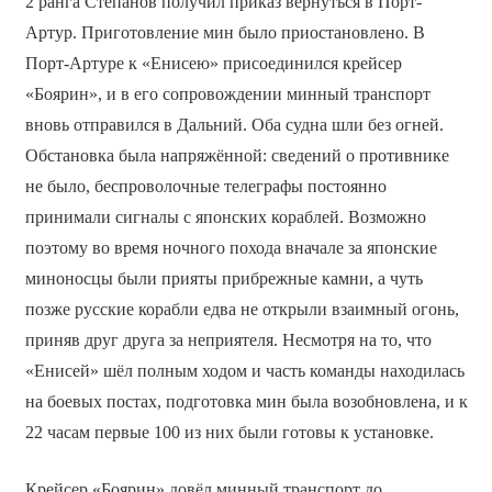
2 ранга Степанов получил приказ вернуться в Порт-
Артур. Приготовление мин было приостановлено. В
Порт-Артуре к «Енисею» присоединился крейсер
«Боярин», и в его сопровождении минный транспорт
вновь отправился в Дальний. Оба судна шли без огней.
Обстановка была напряжённой: сведений о противнике
не было, беспроволочные телеграфы постоянно
принимали сигналы с японских кораблей. Возможно
поэтому во время ночного похода вначале за японские
миноносцы были прияты прибрежные камни, а чуть
позже русские корабли едва не открыли взаимный огонь,
приняв друг друга за неприятеля. Несмотря на то, что
«Енисей» шёл полным ходом и часть команды находилась
на боевых постах, подготовка мин была возобновлена, и к
22 часам первые 100 из них были готовы к установке.
Крейсер «Боярин» довёл минный транспорт до