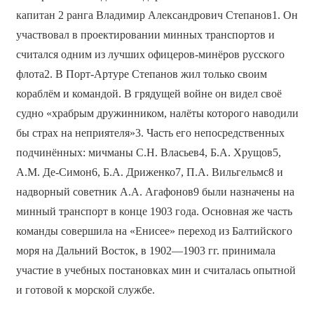
капитан 2 ранга Владимир Александрович Степанов1. Он
участвовал в проектировании минных транспортов и
считался одним из лучших офицеров-минёров русского
флота2. В Порт-Артуре Степанов жил только своим
кораблём и командой. В грядущей войне он видел своё
судно «храбрым дружинником, налёты которого наводили
бы страх на неприятеля»3. Часть его непосредственных
подчинённых: мичманы С.Н. Власьев4, Б.А. Хрущов5,
А.М. Де-Симон6, Б.А. Дриженко7, П.А. Вильгельмс8 и
надворный советник А.А. Агафонов9 были назначены на
минный транспорт в конце 1903 года. Основная же часть
команды совершила на «Енисее» переход из Балтийского
моря на Дальний Восток, в 1902—1903 гг. принимала
участие в учебных постановках мин и считалась опытной
и готовой к морской службе.