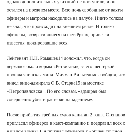
однако дополнительных указаний не поступило, и он
остался на прежнем месте. Всю ночь свободные от вахты
офицеры и матросы находились на палубе. Никто толком
не знал, что происходит на внешнем рейде. И только
офицеры, возвратившиеся на шестёрках, привезли
известия, шокировавшие всех.
Лейтенант Н.Н. Ромашев14 доложил, что, когда он
держался около кормы «Ретвизана», за его шестёркой
прошла японская мина. Мичман Вильгельмс сообщил, что
видел вице-адмирала О.В. Старка15 на мостике
«Петропавловска». По его словам, «адмирал был
совершенно убит и растерян нападением».
После прибытия гребных судов капитан 2 ранга Степанов
пригласил офицеров в кают-компанию и поздравил всех с
началом войны. Он призвал офицеров к «общей трудной