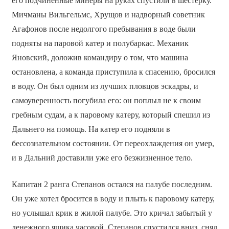
его подчинённые минёры на руках спустили в шестёрку.
Мичманы Вильгельмс, Хрущов и надворный советник
Агафонов после недолгого пребывания в воде были
подняты на паровой катер и полубаркас. Механик
Яновский, доложив командиру о том, что машина
остановлена, а команда приступила к спасению, бросился
в воду. Он был одним из лучших пловцов эскадры, и
самоуверенность погубила его: он поплыл не к своим
гребным судам, а к паровому катеру, который спешил из
Дальнего на помощь. На катер его подняли в
бессознательном состоянии. От переохлаждения он умер,
и в Дальний доставили уже его безжизненное тело.
Капитан 2 ранга Степанов остался на палубе последним.
Он уже хотел бросится в воду и плыть к паровому катеру,
но услышал крик в жилой палубе. Это кричал забытый у
денежного ящика часовой. Степанов спустился вниз, снял