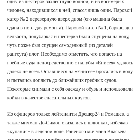
одну из шестёрок захлестнуло волной, и из восьмерых
человек, находившихся в ней, спасся лишь один. Паровой
катер № 2 перевернуло вверх дном (его машина была
сдана в порт для ремонта). Паровой катер № 1, баркас, два
вельбота, полубаркас и шестёрка были спущены на воду,
чуть позже был спущен самодельный (из деталей
рангоута) плот. Необходимо отметить, что попасть на
гребные суда непосредственно с палубы «Енисея» удалось
далеко не всем. Оставшиеся на «Енисее» бросались в воду
и пытались доплыть до ближайших гребных судов.
Некоторые снимали с себя одежду и обувь и использовали
койки в качестве спасательных кругов.
Из офицеров только лейтенанты Дрешер24 и Ромашев, а
также мичман Де-Симон оказались в шлюпках, избежав
«купания» в ледяной воде. Раненого мичмана Власьева