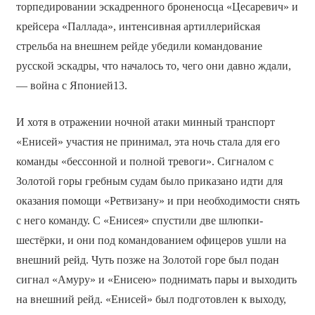
торпедировании эскадренного броненосца «Цесаревич» и
крейсера «Паллада», интенсивная артиллерийская
стрельба на внешнем рейде убедили командование
русской эскадры, что началось то, чего они давно ждали,
— война с Японией13.
И хотя в отражении ночной атаки минный транспорт
«Енисей» участия не принимал, эта ночь стала для его
команды «бессонной и полной тревоги». Сигналом с
Золотой горы гребным судам было приказано идти для
оказания помощи «Ретвизану» и при необходимости снять
с него команду. С «Енисея» спустили две шлюпки-
шестёрки, и они под командованием офицеров ушли на
внешний рейд. Чуть позже на Золотой горе был подан
сигнал «Амуру» и «Енисею» поднимать пары и выходить
на внешний рейд. «Енисей» был подготовлен к выходу,