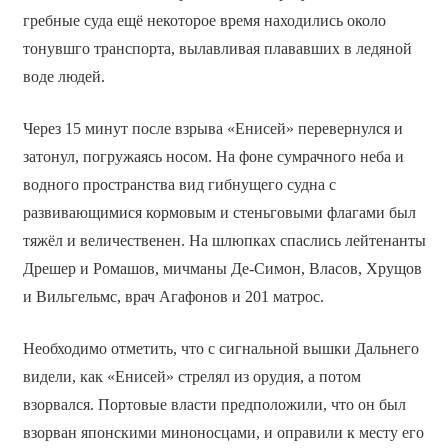
гребные суда ещё некоторое время находились около
тонувшго транспорта, вылавливая плававших в ледяной
воде людей.
Через 15 минут после взрыва «Енисей» перевернулся и
затонул, погружаясь носом. На фоне сумрачного неба и
водного пространства вид гибнущего судна с
развивающимися кормовым и стеньговыми флагами был
тяжёл и величественен. На шлюпках спаслись лейтенанты
Дрешер и Ромашов, мичманы Де-Симон, Власов, Хрущов
и Вильгельмс, врач Агафонов и 201 матрос.
Необходимо отметить, что с сигнальной вышки Дальнего
видели, как «Енисей» стрелял из орудия, а потом
взорвался. Портовые власти предположили, что он был
взорван японскими миноносцами, и оправили к месту его