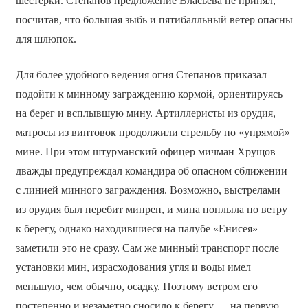
шестёрки. Степанов предложение Власьева не принял,
посчитав, что большая зыбь и пятибалльный ветер опасны
для шлюпок.
Для более удобного ведения огня Степанов приказал
подойти к минному заграждению кормой, ориентируясь
на берег и всплывшую мину. Артиллеристы из орудия,
матросы из винтовок продолжили стрельбу по «упрямой»
мине. При этом штурманский офицер мичман Хрущов
дважды предупреждал командира об опасном сближении
с линией минного заграждения. Возможно, выстрелами
из орудия был перебит минреп, и мина поплыла по ветру
к берегу, однако находившиеся на палубе «Енисея»
заметили это не сразу. Сам же минный транспорт после
установки мин, израсходования угля и воды имел
меньшую, чем обычно, осадку. Поэтому ветром его
постепенно и незаметно сносило к берегу — на первую