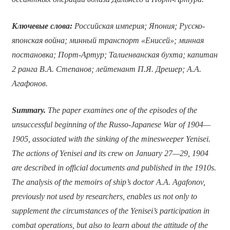
Ключевые слова:
Российская империя; Япония; Русско-
японская война; минный транспорт «Енисей»; минная
постановка; Порт-Артур; Талиенванская бухта; капитан
2 ранга В.А. Степанов; лейтенант П.Я. Дрешер; А.А.
Агафонов.
Summary.
The paper examines one of the episodes of the
unsuccessful beginning of the Russo-Japanese War of 1904—
1905, associated with the sinking of the minesweeper Yenisei.
The actions of Yenisei and its crew on January 27—29, 1904
are described in official documents and published in the 1910s.
The analysis of the memoirs of ship’s doctor A.A. Agafonov,
previously not used by researchers, enables us not only to
supplement the circumstances of the Yenisei’s participation in
combat operations, but also to learn about the attitude of the