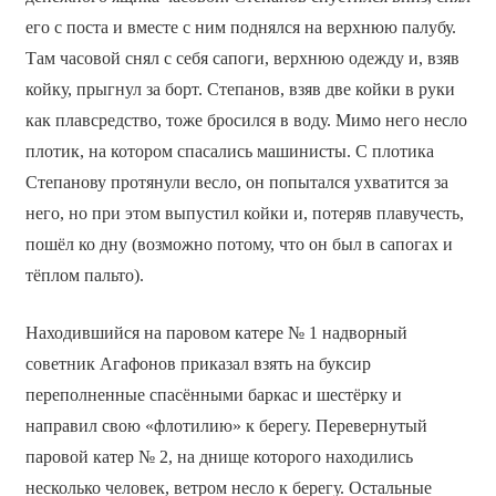
его с поста и вместе с ним поднялся на верхнюю палубу.
Там часовой снял с себя сапоги, верхнюю одежду и, взяв
койку, прыгнул за борт. Степанов, взяв две койки в руки
как плавсредство, тоже бросился в воду. Мимо него несло
плотик, на котором спасались машинисты. С плотика
Степанову протянули весло, он попытался ухватится за
него, но при этом выпустил койки и, потеряв плавучесть,
пошёл ко дну (возможно потому, что он был в сапогах и
тёплом пальто).
Находившийся на паровом катере № 1 надворный
советник Агафонов приказал взять на буксир
переполненные спасёнными баркас и шестёрку и
направил свою «флотилию» к берегу. Перевернутый
паровой катер № 2, на днище которого находились
несколько человек, ветром несло к берегу. Остальные