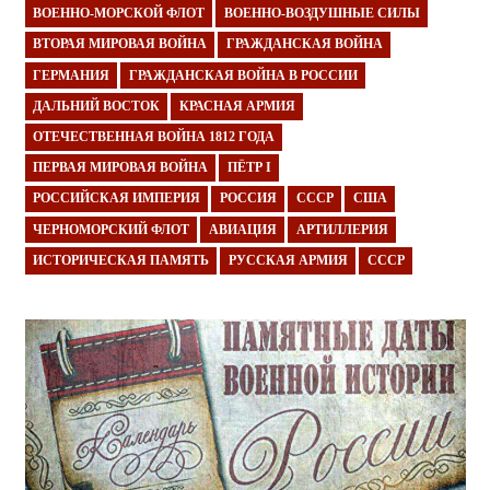
ВОЕННО-МОРСКОЙ ФЛОТ
ВОЕННО-ВОЗДУШНЫЕ СИЛЫ
ВТОРАЯ МИРОВАЯ ВОЙНА
ГРАЖДАНСКАЯ ВОЙНА
ГЕРМАНИЯ
ГРАЖДАНСКАЯ ВОЙНА В РОССИИ
ДАЛЬНИЙ ВОСТОК
КРАСНАЯ АРМИЯ
ОТЕЧЕСТВЕННАЯ ВОЙНА 1812 ГОДА
ПЕРВАЯ МИРОВАЯ ВОЙНА
ПЁТР I
РОССИЙСКАЯ ИМПЕРИЯ
РОССИЯ
СССР
США
ЧЕРНОМОРСКИЙ ФЛОТ
АВИАЦИЯ
АРТИЛЛЕРИЯ
ИСТОРИЧЕСКАЯ ПАМЯТЬ
РУССКАЯ АРМИЯ
СССР