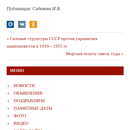
Публикация: Садикова И.В.
Навигация
Предыдущая
Силовые структуры СССР против украинских
публикация
националистов в 1939—1955 гг.
по
Следующая
Морская пехота сквозь годы
записям
публикация
МЕНЮ
НОВОСТИ
ОБЪЯВЛЕНИЯ
ПОЗДРАВЛЯЕМ
ПАМЯТНЫЕ ДАТЫ
ФОТО
ВИДЕО