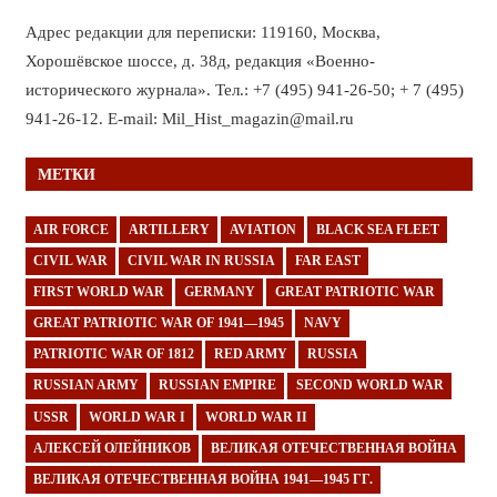
Адрес редакции для переписки: 119160, Москва,
Хорошёвское шоссе, д. 38д, редакция «Военно-
исторического журнала». Тел.: +7 (495) 941-26-50; + 7 (495)
941-26-12. E-mail: Mil_Hist_magazin@mail.ru
МЕТКИ
AIR FORCE
ARTILLERY
AVIATION
BLACK SEA FLEET
CIVIL WAR
CIVIL WAR IN RUSSIA
FAR EAST
FIRST WORLD WAR
GERMANY
GREAT PATRIOTIC WAR
GREAT PATRIOTIC WAR OF 1941—1945
NAVY
PATRIOTIC WAR OF 1812
RED ARMY
RUSSIA
RUSSIAN ARMY
RUSSIAN EMPIRE
SECOND WORLD WAR
USSR
WORLD WAR I
WORLD WAR II
АЛЕКСЕЙ ОЛЕЙНИКОВ
ВЕЛИКАЯ ОТЕЧЕСТВЕННАЯ ВОЙНА
ВЕЛИКАЯ ОТЕЧЕСТВЕННАЯ ВОЙНА 1941—1945 ГГ.