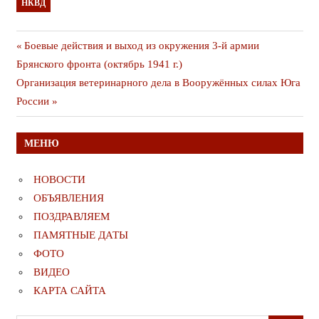
НКВД
Навигация
Предыдущая
Боевые действия и выход из окружения 3-й армии
публикация
Брянского фронта (октябрь 1941 г.)
по
Следующая
Организация ветеринарного дела в Вооружённых силах Юга
записям
публикация
России
МЕНЮ
НОВОСТИ
ОБЪЯВЛЕНИЯ
ПОЗДРАВЛЯЕМ
ПАМЯТНЫЕ ДАТЫ
ФОТО
ВИДЕО
КАРТА САЙТА