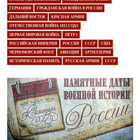
ГЕРМАНИЯ
ГРАЖДАНСКАЯ ВОЙНА В РОССИИ
ДАЛЬНИЙ ВОСТОК
КРАСНАЯ АРМИЯ
ОТЕЧЕСТВЕННАЯ ВОЙНА 1812 ГОДА
ПЕРВАЯ МИРОВАЯ ВОЙНА
ПЁТР I
РОССИЙСКАЯ ИМПЕРИЯ
РОССИЯ
СССР
США
ЧЕРНОМОРСКИЙ ФЛОТ
АВИАЦИЯ
АРТИЛЛЕРИЯ
ИСТОРИЧЕСКАЯ ПАМЯТЬ
РУССКАЯ АРМИЯ
СССР