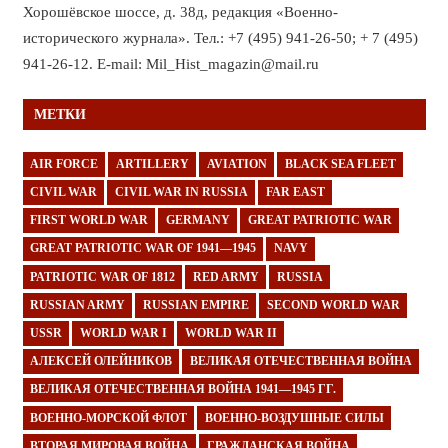
Хорошёвское шоссе, д. 38д, редакция «Военно-
исторического журнала». Тел.: +7 (495) 941-26-50; + 7 (495)
941-26-12. E-mail: Mil_Hist_magazin@mail.ru
МЕТКИ
AIR FORCE
ARTILLERY
AVIATION
BLACK SEA FLEET
CIVIL WAR
CIVIL WAR IN RUSSIA
FAR EAST
FIRST WORLD WAR
GERMANY
GREAT PATRIOTIC WAR
GREAT PATRIOTIC WAR OF 1941—1945
NAVY
PATRIOTIC WAR OF 1812
RED ARMY
RUSSIA
RUSSIAN ARMY
RUSSIAN EMPIRE
SECOND WORLD WAR
USSR
WORLD WAR I
WORLD WAR II
АЛЕКСЕЙ ОЛЕЙНИКОВ
ВЕЛИКАЯ ОТЕЧЕСТВЕННАЯ ВОЙНА
ВЕЛИКАЯ ОТЕЧЕСТВЕННАЯ ВОЙНА 1941—1945 ГГ.
ВОЕННО-МОРСКОЙ ФЛОТ
ВОЕННО-ВОЗДУШНЫЕ СИЛЫ
ВТОРАЯ МИРОВАЯ ВОЙНА
ГРАЖДАНСКАЯ ВОЙНА