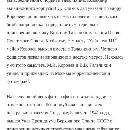
авиасоединения о подвиге Талалихина. Командир
авиационного корпуса И.Д. Климов дал указания майору
Королёву лично выехать на место падения фашистского
бомбардировщика и представить материалы к
присвоению летчику Виктору Талалихину звания Героя
Советского Союза. К сбитому самолёту “Хейнкель­111”
майор Королёв выехал вместе с Талалихиным. Четверо
фашистов лежали неподвижно в десятке метров. Находясь
у сбитого самолёта, М.И. Королёв и В.В. Талалихин
увидели прибывших из Москвы корреспондентов и
5
фотокора»
.
На следующий день фотографии и статьи о подвиге
отважного лётчика были опубликованы во всех
центральных газетах. Тогда же, 8 августа 1941 года,
вышел Указ Президиума Верховного Совета СССР о
присвоении лётчику­истребителю младшему лейтенанту