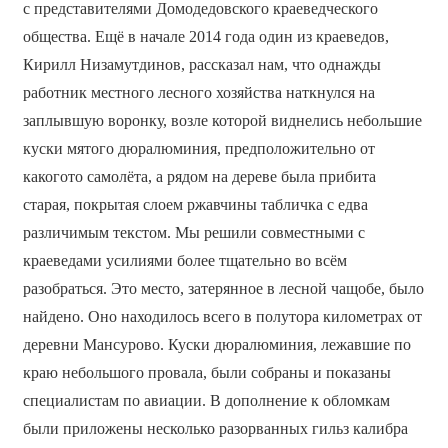
с представителями Домодедовского краеведческого
общества. Ещё в начале 2014 года один из краеведов,
Кирилл Низамутдинов, рассказал нам, что однажды
работник местного лесного хозяйства наткнулся на
заплывшую воронку, возле которой виднелись небольшие
куски мятого дюр­алюминия, предположительно от
какого­то самолёта, а рядом на дереве была прибита
старая, покрытая слоем ржавчины табличка с едва
различимым текстом. Мы решили совместными с
краеведами усилиями более тщательно во всём
разобраться. Это место, затерянное в лесной чащобе, было
найдено. Оно находилось всего в полутора километрах от
деревни Мансурово. Куски дюралюминия, лежавшие по
краю небольшого провала, были собраны и показаны
специалистам по авиации. В дополнение к обломкам
были приложены несколько разорванных гильз калибра