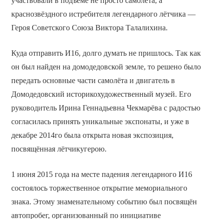
участвовали в подъёме не просто самолёта, а
краснозвёздного истребителя легендарного лётчика —
Героя Советского Союза Виктора Талалихина.
Куда отправить И­16, долго думать не пришлось. Так как
он был найден на домодедовской земле, то решено было
передать основные части самолёта и двигатель в
Домодедовский историко­художественный музей. Его
руководитель Ирина Геннадьевна Чекмарёва с радостью
согласилась принять уникальные экспонаты, и уже в
декабре 2014­го была открыта новая экспозиция,
посвящённая лётчику­герою.
1 июня 2015 года на месте падения легендарного И­16
состоялось торжественное открытие мемориального
знака. Этому знаменательному событию был посвящён
автопробег, организованный по инициативе