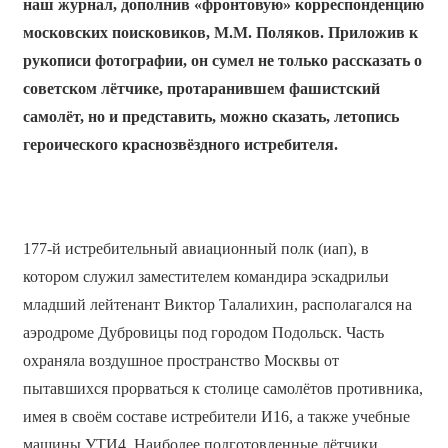
наш журнал, дополнив «фронтовую» корреспонденцию
московских поисковиков, М.М. Поляков. Приложив к
рукописи фотографии, он сумел не только рассказать о
советском лётчике, протаранившем фашистский
самолёт, но и представить, можно сказать, летопись
героического красно­звёздного истребителя.
177-й истребительный авиационный полк (иап), в
котором служил заместителем командира эскадрильи
младший лейтенант Виктор Талалихин, располагался на
аэродроме Дубровицы под городом Подольск. Часть
охраняла воздушное пространство Москвы от
пытавшихся прорваться к столице самолётов противника,
имея в своём составе истребители И­16, а также учебные
машины УТИ­4. Наиболее подготовленные лётчики