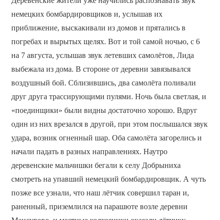
Деревенские жители уже научились распознавать звук
немецких бомбардировщиков и, услышав их
приближение, выскакивали из домов и прятались в
погребах и вырытых щелях. Вот и той самой ночью, с 6
на 7 августа, услышав звук летевших самолётов, Лида
выбежала из дома. В стороне от деревни завязывался
воздушный бой. Сблизившись, два самолёта поливали
друг друга трассирующими пулями. Ночь была светлая, и
«поединщики» были видны достаточно хорошо. Вдруг
один из них врезался в другой, при этом послышался звук
удара, возник огненный шар. Оба самолёта загорелись и
начали падать в разных направлениях. Наутро
деревенские мальчишки бегали к селу Добрыниха
смотреть на упавший немецкий бомбардировщик. А чуть
позже все узнали, что наш лётчик совершил таран и,
раненный, приземлился на парашюте возле деревни