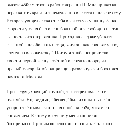
высоте 4500 метров в районе деревни Н. Мне приказали
перехватить врага, и я немедленно вылетел наперерез ему.
Вскоре я увидел слева от себя вражескую машину. Запас
скорости у меня был очень большой, и я свободно настиг
фашистского стервятника. Приходилось даже убавлять
газ, чтобы не обогнать немца, хотя он, как говорят у нас,
“летел на всю железку”. Потом я зашёл неприятелю в
хвост и первой же пулемётной очередью повредил
правый мотор. Бомбардировщик развернулся и бросился
наутек от Москвы.
Преследуя уходящий самолёт, я расстреливал его из
пулемёта. Но, видимо, “беглец” был из опытных. Он
упорно увёртывался от огня и шёл вперёд, хотя и со
снижением. К этому времени у меня кончились
боеприпасы. Принимаю решение: таранить. Стараюсь