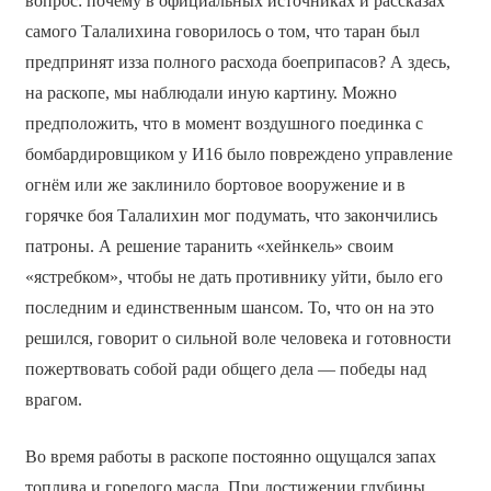
вопрос: почему в официальных источниках и рассказах
самого Талалихина говорилось о том, что таран был
предпринят из­за полного расхода боеприпасов? А здесь,
на раскопе, мы наблюдали иную картину. Можно
предположить, что в момент воздушного поединка с
бомбардировщиком у И­16 было повреждено управление
огнём или же заклинило бортовое вооружение и в
горячке боя Талалихин мог подумать, что закончились
патроны. А решение таранить «хейнкель» своим
«ястребком», чтобы не дать противнику уйти, было его
последним и единственным шансом. То, что он на это
решился, говорит о сильной воле человека и готовности
пожертвовать собой ради общего дела — победы над
врагом.
Во время работы в раскопе постоянно ощущался запах
топлива и горелого масла. При достижении глубины