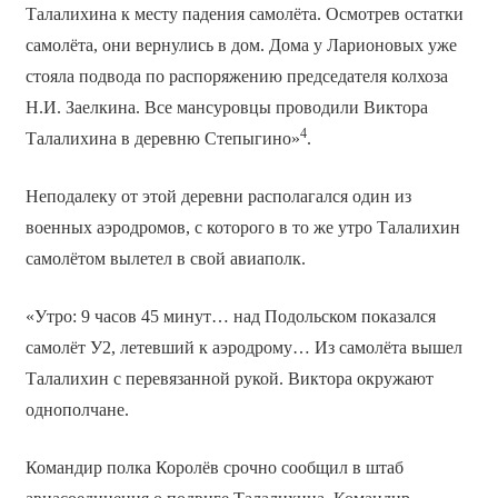
Талалихина к месту падения самолёта. Осмотрев остатки
самолёта, они вернулись в дом. Дома у Ларионовых уже
стояла подвода по распоряжению председателя колхоза
Н.И. Заелкина. Все мансуровцы проводили Виктора
4
Талалихина в деревню Степыгино»
.
Неподалеку от этой деревни располагался один из
военных аэродромов, с которого в то же утро Талалихин
самолётом вылетел в свой авиаполк.
«Утро: 9 часов 45 минут… над Подольском показался
самолёт У­2, летевший к аэродрому… Из самолёта вышел
Талалихин с перевязанной рукой. Виктора окружают
однополчане.
Командир полка Королёв срочно сообщил в штаб