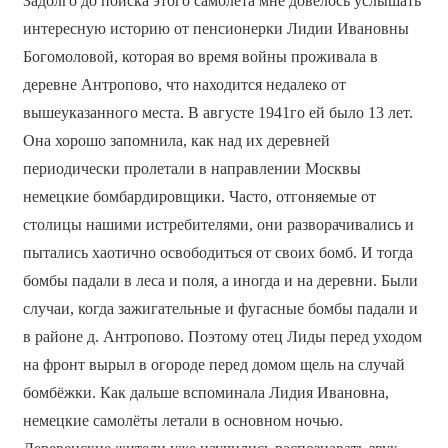
Задолго до поиска этого самолёта мне довелось услышать
интересную историю от пенсионерки Лидии Ивановны
Богомоловой, которая во время войны проживала в
деревне Антропово, что находится недалеко от
вышеуказанного места. В августе 1941­го ей было 13 лет.
Она хорошо запомнила, как над их деревней
периодически пролетали в направлении Москвы
немецкие бомбардировщики. Часто, отгоняемые от
столицы нашими истребителями, они разворачивались и
пытались хаотично освободиться от своих бомб. И тогда
бомбы падали в леса и поля, а иногда и на деревни. Были
случаи, когда зажигательные и фугасные бомбы падали и
в районе д. Антропово. Поэтому отец Лиды перед уходом
на фронт вырыл в огороде перед домом щель на случай
бомбёжки. Как дальше вспоминала Лидия Ивановна,
немецкие самолёты летали в основном ночью.