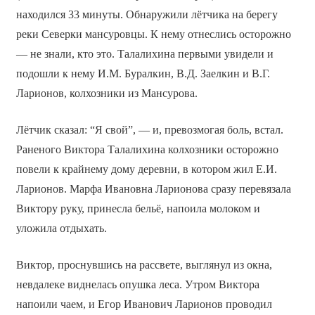
находился 33 минуты. Обнаружили лётчика на берегу
реки Северки мансуровцы. К нему отнеслись осторожно
— не знали, кто это. Талалихина первыми увидели и
подошли к нему И.М. Буралкин, В.Д. Заелкин и В.Г.
Ларионов, колхозники из Мансурова.
Лётчик сказал: “Я свой”, — и, превозмогая боль, встал.
Раненого Виктора Талалихина колхозники осторожно
повели к крайнему дому деревни, в котором жил Е.И.
Ларионов. Марфа Ивановна Ларионова сразу перевязала
Виктору руку, принесла бельё, напоила молоком и
уложила отдыхать.
Виктор, проснувшись на рассвете, выглянул из окна,
невдалеке виднелась опушка леса. Утром Виктора
напоили чаем, и Егор Иванович Ларионов проводил