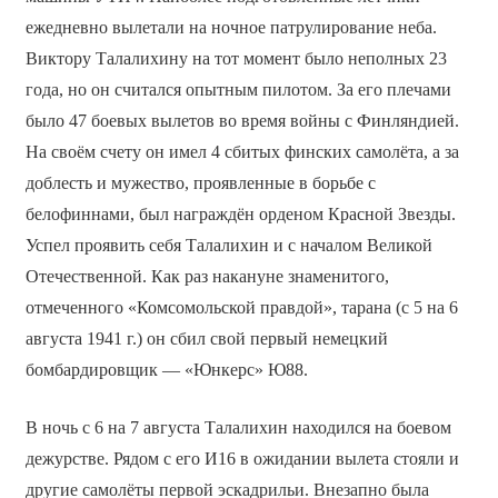
ежедневно вылетали на ночное патрулирование неба.
Виктору Талалихину на тот момент было неполных 23
года, но он считался опытным пилотом. За его плечами
было 47 боевых вылетов во время войны с Финляндией.
На своём счету он имел 4 сбитых финских самолёта, а за
доблесть и мужество, проявленные в борьбе с
белофиннами, был награждён орденом Красной Звезды.
Успел проявить себя Талалихин и с началом Великой
Отечественной. Как раз накануне знаменитого,
отмеченного «Комсомольской правдой», тарана (с 5 на 6
августа 1941 г.) он сбил свой первый немецкий
бомбардировщик — «Юнкерс» Ю­88.
В ночь с 6 на 7 августа Талалихин находился на боевом
дежурстве. Рядом с его И­16 в ожидании вылета стояли и
другие самолёты первой эскадрильи. Внезапно была