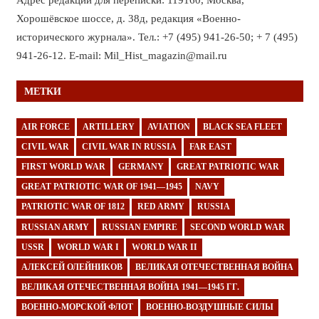
Хорошёвское шоссе, д. 38д, редакция «Военно-
исторического журнала». Тел.: +7 (495) 941-26-50; + 7 (495)
941-26-12. E-mail: Mil_Hist_magazin@mail.ru
МЕТКИ
AIR FORCE
ARTILLERY
AVIATION
BLACK SEA FLEET
CIVIL WAR
CIVIL WAR IN RUSSIA
FAR EAST
FIRST WORLD WAR
GERMANY
GREAT PATRIOTIC WAR
GREAT PATRIOTIC WAR OF 1941—1945
NAVY
PATRIOTIC WAR OF 1812
RED ARMY
RUSSIA
RUSSIAN ARMY
RUSSIAN EMPIRE
SECOND WORLD WAR
USSR
WORLD WAR I
WORLD WAR II
АЛЕКСЕЙ ОЛЕЙНИКОВ
ВЕЛИКАЯ ОТЕЧЕСТВЕННАЯ ВОЙНА
ВЕЛИКАЯ ОТЕЧЕСТВЕННАЯ ВОЙНА 1941—1945 ГГ.
ВОЕННО-МОРСКОЙ ФЛОТ
ВОЕННО-ВОЗДУШНЫЕ СИЛЫ