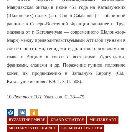
Мавриакская битва) в июне 451 года на Каталаунских
(Шалонских) полях (лат. Campi Catalaunici) — обширной
равнине в Северо-Восточной Франции западнее г. Труа
(названа от г. Каталаунума — современного Шалон-сюр-
Марн) между предводительствуемыми Аттилой гуннами в
союзе с остготами, гепидами и др. и галло-римлянами во
главе с Аэцием в союзе с вестготами, бургундами,
франками, аланами и др. Поражение гуннов положило
конец их продвижению в Западную Европу (См.:
Каталаунские поля / ВЭ. Т. 3. С. 508).
10
Люттвак Э.Н.
Указ. соч. С. 38—79.
BYZANTINE EMPIRE
GRAND STRATEGY
MILITARY ART
MILITARY INTELLIGENCE
БОЛЬШАЯ СТРАТЕГИЯ