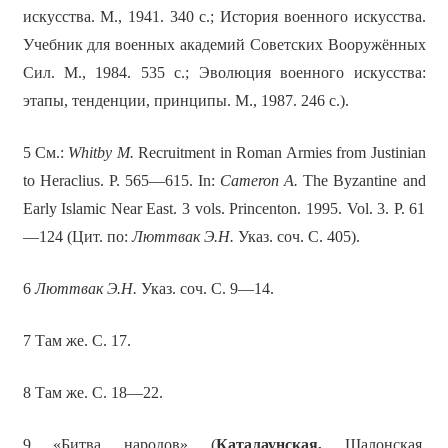
искусства. М., 1941. 340 с.; История военного искусства.
Учебник для военных академий Советских Вооружённых
Сил. М., 1984. 535 с.; Эволюция военного искусства:
этапы, тенденции, принципы. М., 1987. 246 с.).
5 См.:
Whitby
M
.
Recruitment in Roman Armies from Justinian
to Heraclius. P. 565—615. In:
Cameron A.
The Byzantine and
Early Islamic Near East. 3 vols. Princenton. 1995. Vol. 3. P. 61
—124 (Цит. по:
Люттвак
Э
.
Н
.
Указ. соч. С. 405).
6
Люттвак Э.Н.
Указ. соч. С. 9—14.
7 Там же. С. 17.
8 Там же. С. 18—22.
9 «Битва народов» (
Каталаунская,
Шалонская,