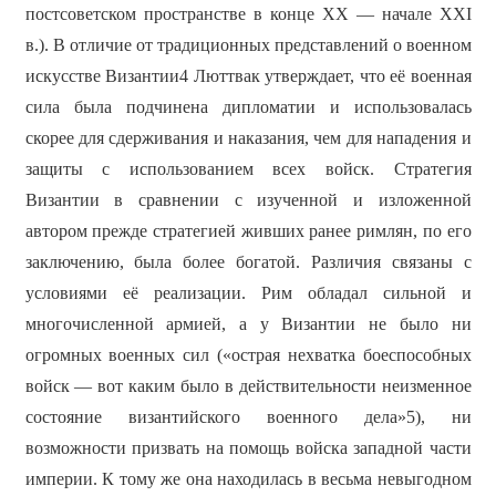
постсоветском пространстве в конце ХХ — начале XXI
в.). В отличие от традиционных представлений о военном
искусстве Византии4 Люттвак утверждает, что её военная
сила была подчинена дипломатии и использовалась
скорее для сдерживания и наказания, чем для нападения и
защиты с использованием всех войск. Стратегия
Византии в сравнении с изученной и изложенной
автором прежде стратегией живших ранее римлян, по его
заключению, была более богатой. Различия связаны с
условиями её реализации. Рим обладал сильной и
многочисленной армией, а у Византии не было ни
огромных военных сил («острая нехватка боеспособных
войск — вот каким было в действительности неизменное
состояние византийского военного дела»5), ни
возможности призвать на помощь войска западной части
империи. К тому же она находилась в весьма невыгодном