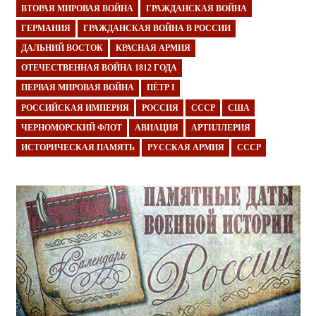
ВТОРАЯ МИРОВАЯ ВОЙНА
ГРАЖДАНСКАЯ ВОЙНА
ГЕРМАНИЯ
ГРАЖДАНСКАЯ ВОЙНА В РОССИИ
ДАЛЬНИЙ ВОСТОК
КРАСНАЯ АРМИЯ
ОТЕЧЕСТВЕННАЯ ВОЙНА 1812 ГОДА
ПЕРВАЯ МИРОВАЯ ВОЙНА
ПЁТР I
РОССИЙСКАЯ ИМПЕРИЯ
РОССИЯ
СССР
США
ЧЕРНОМОРСКИЙ ФЛОТ
АВИАЦИЯ
АРТИЛЛЕРИЯ
ИСТОРИЧЕСКАЯ ПАМЯТЬ
РУССКАЯ АРМИЯ
СССР