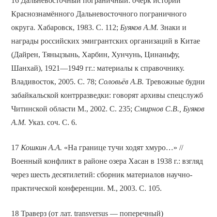
16 Дальневосточный пограничный: очерк истории
Краснознамённого Дальневосточного пограничного
округа. Хабаровск, 1983. С. 112;
Буяков А.М.
Знаки и
награды российских эмигрантских организаций в Китае
(Дайрен, Тяньцзынь, Харбин, Хунчунь, Цинаньфу,
Шанхай), 1921—1949 гг.: материалы к справочнику.
Владивосток, 2005. С. 78;
Соловьёв А.В.
Тревожные будни
забайкальской контрразведки: говорят архивы спецслужб
Читинской области М., 2002. С. 235;
Смирнов С.В., Буяков
А.М.
Указ. соч. С. 6.
17
Кошкин А.А.
«На границе тучи ходят хмуро…» //
Военный конфликт в районе озера Хасан в 1938 г.: взгляд
через шесть десятилетий: сборник материалов научно-
практической конференции. М., 2003. С. 105.
18 Траверз (от лат. transversus — поперечный)