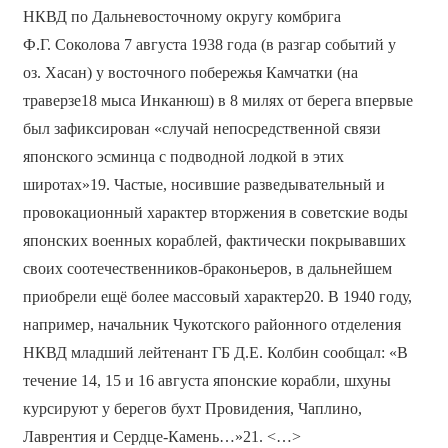
НКВД по Дальневосточному округу комбрига
Ф.Г. Соколова 7 августа 1938 года (в разгар событий у
оз. Хасан) у восточного побережья Камчатки (на
траверзе18 мыса Инканюш) в 8 милях от берега впервые
был зафиксирован «случай непосредственной связи
японского эсминца с подводной лодкой в этих
широтах»19. Частые, носившие разведывательный и
провокационный характер вторжения в советские воды
японских военных кораблей, фактически покрывавших
своих соотечественников-браконьеров, в дальнейшем
приобрели ещё более массовый характер20. В 1940 году,
например, начальник Чукотского районного отделения
НКВД младший лейтенант ГБ Д.Е. Колбин сообщал: «В
течение 14, 15 и 16 августа японские корабли, шхуны
курсируют у берегов бухт Провидения, Чаплино,
Лаврентия и Сердце-Камень…»21. <…>