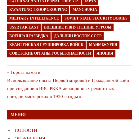
EXTERNAL AND INTERNAL THREATS
JAPAN
KWANTUNG TROOP GROUPING
MANCHURIA
MILITARY INTELLIGENCE
SOVIET STATE SECURITY BODIES
USSR FAR EAST
ВНЕШНИЕ И ВНУТРЕННИЕ УГРОЗЫ
ВОЕННАЯ РАЗВЕДКА
ДАЛЬНИЙ ВОСТОК СССР
КВАНТУНСКАЯ ГРУППИРОВКА ВОЙСК
МАНЬЧЖУРИЯ
СОВЕТСКИЕ ОРГАНЫ ГОСБЕЗОПАСНОСТИ
ЯПОНИЯ
Навигация
Предыдущая
Горсть памяти
Следующая
публикация
Использование опыта Первой мировой и Гражданской войн
по
публикация
при создании в ВВС РККА авиационных ремонтных
записям
поездов-мастерских в 1930-е годы
МЕНЮ
НОВОСТИ
ОБЪЯВЛЕНИЯ