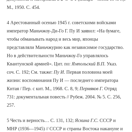
М., 1950. С. 454.
4 Арестованный осенью 1945 г. советскими войсками
император Маньчжоу-Ди-Го Г. Пу И заявил: «На бумаге,
чтобы обманывать народ и весь мир, японцы
представляли Маньчжурию как независимое государство.
Но в действительности Маньчжоу-Го управлялось
Квантунской армией». Цит. по:
Ямпольский В.П.
Указ.
соч. С. 192; См. также:
Пу И.
Первая половина моей
жизни: воспоминания Пу И — последнего императора
Китая / Пер. с кит. М., 1968. С. 8, 9;
Пермяков Г.
Отряд
731: документальная повесть // Рубеж. 2004. № 5. С. 256,
257.
5 Честь и верность… С. 131, 132;
Яскина Г.С.
СССР и
МНР (1936—1945) // СССР и страны Востока накануне и