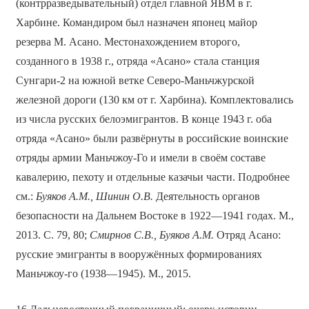
(контрразведывательный) отдел главной ЯВМ в г.
Харбине. Командиром был назначен японец майор
резерва М. Асано. Местонахождением второго,
созданного в 1938 г., отряда «Асано» стала станция
Сунгари-2 на южной ветке Северо-Маньчжурской
железной дороги (130 км от г. Харбина). Комплектовались
из числа русских белоэмигрантов. В конце 1943 г. оба
отряда «Асано» были развёрнуты в российские воинские
отряды армии Маньчжоу-Го и имели в своём составе
кавалерию, пехоту и отдельные казачьи части. Подробнее
см.:
Буяков А.М., Шинин О.В.
Деятельность органов
безопасности на Дальнем Востоке в 1922—1941 годах. М.,
2013. С. 79, 80;
Смирнов С.В., Буяков А.М.
Отряд Асано:
русские эмигранты в вооружённых формированиях
Маньчжоу-го (1938—1945). М., 2015.