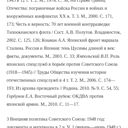
1945 в 12 т. Т. 2. М., 1974. С. 38; На страже границ
Отечества: пограничные войска России в войнах и
вооружённых конфликтах ХХ в. Т. 3. М., 2000. С. 171,
173; Честь и верность: 70 лет военной контрразведке
Тихоокеанского флота / Сост. А.В. Полутов. Владивосток,
2002. С. 125, 126;
Кошкин А.А.
Японский фронт маршала
Сталина. Россия и Япония: тень Цусимы длиной в век:
факты, документы. М., 2003. С. 33;
Ямпольский В.П.
Роль
японских спецслужб в борьбе против Советского Союза
(1918—1945) // Труды Общества изучения истории
отечественных спецслужб в 4 т. Т. 2. М., 2006. С. 174—
193; Из архива президента // Родина. 2010. № 9. С. 54, 55;
Горбунов Е.А.
Восточный рубеж: ОКДВА против
японской армии. М., 2010. С. 11—17.
3 Внешняя политика Советского Союза: 1948 год:
документы и материалы в 2 ч. Ч. 1 (январь—июнь 1948 г.).