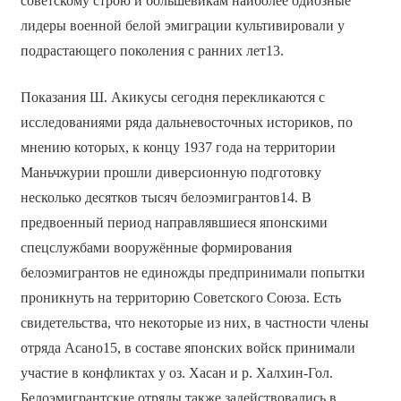
советскому строю и большевикам наиболее одиозные
лидеры военной белой эмиграции культивировали у
подрастающего поколения с ранних лет13.
Показания Ш. Акикусы сегодня перекликаются с
исследованиями ряда дальневосточных историков, по
мнению которых, к концу 1937 года на территории
Маньчжурии прошли диверсионную подготовку
несколько десятков тысяч белоэмигрантов14. В
предвоенный период направлявшиеся японскими
спецслужбами вооружённые формирования
белоэмигрантов не единожды предпринимали попытки
проникнуть на территорию Советского Союза. Есть
свидетельства, что некоторые из них, в частности члены
отряда Асано15, в составе японских войск принимали
участие в конфликтах у оз. Хасан и р. Халхин-Гол.
Белоэмигрантские отряды также задействовались в