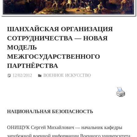
ШАНХАЙСКАЯ ОРГАНИЗАЦИЯ
СОТРУДНИЧЕСТВА — НОВАЯ
МОДЕЛЬ
МЕЖГОСУДАРСТВЕННОГО
ПАРТНЁРСТВА
12/02/2012
Дежурный по Редакции
ВОЕННОЕ ИСКУССТВО
НАЦИОНАЛЬНАЯ БЕЗОПАСНОСТЬ
ОНИЩУК Сергей Михайлович — начальник кафедры
зарубежной военной информации Военного университета