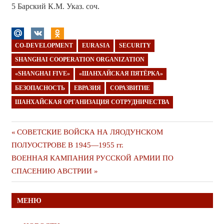
5 Барский К.М. Указ. соч.
CO-DEVELOPMENT
EURASIA
SECURITY
SHANGHAI COOPERATION ORGANIZATION
«SHANGHAI FIVE»
«ШАНХАЙСКАЯ ПЯТЁРКА»
БЕЗОПАСНОСТЬ
ЕВРАЗИЯ
СОРАЗВИТИЕ
ШАНХАЙСКАЯ ОРГАНИЗАЦИЯ СОТРУДНИЧЕСТВА
Навигация
Предыдущая
СОВЕТСКИЕ ВОЙСКА НА ЛЯОДУНСКОМ
публикация
ПОЛУОСТРОВЕ В 1945—1955 гг.
по
Следующая
ВОЕННАЯ КАМПАНИЯ РУССКОЙ АРМИИ ПО
записям
публикация
СПАСЕНИЮ АВСТРИИ
МЕНЮ