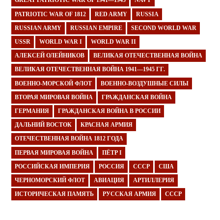
GREAT PATRIOTIC WAR OF 1941—1945
NAVY
PATRIOTIC WAR OF 1812
RED ARMY
RUSSIA
RUSSIAN ARMY
RUSSIAN EMPIRE
SECOND WORLD WAR
USSR
WORLD WAR I
WORLD WAR II
АЛЕКСЕЙ ОЛЕЙНИКОВ
ВЕЛИКАЯ ОТЕЧЕСТВЕННАЯ ВОЙНА
ВЕЛИКАЯ ОТЕЧЕСТВЕННАЯ ВОЙНА 1941—1945 ГГ.
ВОЕННО-МОРСКОЙ ФЛОТ
ВОЕННО-ВОЗДУШНЫЕ СИЛЫ
ВТОРАЯ МИРОВАЯ ВОЙНА
ГРАЖДАНСКАЯ ВОЙНА
ГЕРМАНИЯ
ГРАЖДАНСКАЯ ВОЙНА В РОССИИ
ДАЛЬНИЙ ВОСТОК
КРАСНАЯ АРМИЯ
ОТЕЧЕСТВЕННАЯ ВОЙНА 1812 ГОДА
ПЕРВАЯ МИРОВАЯ ВОЙНА
ПЁТР I
РОССИЙСКАЯ ИМПЕРИЯ
РОССИЯ
СССР
США
ЧЕРНОМОРСКИЙ ФЛОТ
АВИАЦИЯ
АРТИЛЛЕРИЯ
ИСТОРИЧЕСКАЯ ПАМЯТЬ
РУССКАЯ АРМИЯ
СССР