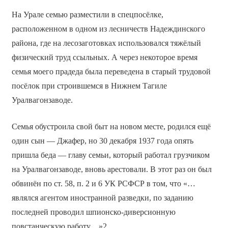
На Урале семью разместили в спецпосёлке,
расположенном в одном из лесничеств Надеждинского
района, где на лесозаготовках использовался тяжёлый
физический труд ссыльных. А через некоторое время
семья моего прадеда была переведена в старый трудовой
посёлок при строившемся в Нижнем Тагиле
Уралвагонзаводе.
Семья обустроила свой быт на новом месте, родился ещё
один сын — Джафер, но 30 декабря 1937 года опять
пришла беда — главу семьи, который работал грузчиком
на Уралвагонзаводе, вновь арестовали. В этот раз он был
обвинён по ст. 58, п. 2 и 6 УК РСФСР в том, что «…
являлся агентом иностранной разведки, по заданию
последней проводил шпионско-диверсионную
повстанческую работу…»2.