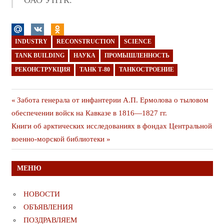
ОАО УНТК.
INDUSTRY
RECONSTRUCTION
SCIENCE
TANK BUILDING
НАУКА
ПРОМЫШЛЕННОСТЬ
РЕКОНСТРУКЦИЯ
ТАНК Т-80
ТАНКОСТРОЕНИЕ
Навигация
Предыдущая
Забота генерала от инфантерии А.П. Ермолова о тыловом
публикация
обеспечении войск на Кавказе в 1816—1827 гг.
по
Следующая
Книги об арктических исследованиях в фондах Центральной
записям
публикация
военно-морской библиотеки
МЕНЮ
НОВОСТИ
ОБЪЯВЛЕНИЯ
ПОЗДРАВЛЯЕМ