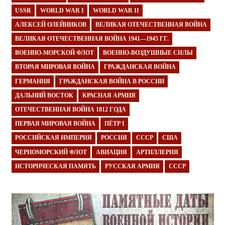
USSR
WORLD WAR I
WORLD WAR II
АЛЕКСЕЙ ОЛЕЙНИКОВ
ВЕЛИКАЯ ОТЕЧЕСТВЕННАЯ ВОЙНА
ВЕЛИКАЯ ОТЕЧЕСТВЕННАЯ ВОЙНА 1941—1945 ГГ.
ВОЕННО-МОРСКОЙ ФЛОТ
ВОЕННО-ВОЗДУШНЫЕ СИЛЫ
ВТОРАЯ МИРОВАЯ ВОЙНА
ГРАЖДАНСКАЯ ВОЙНА
ГЕРМАНИЯ
ГРАЖДАНСКАЯ ВОЙНА В РОССИИ
ДАЛЬНИЙ ВОСТОК
КРАСНАЯ АРМИЯ
ОТЕЧЕСТВЕННАЯ ВОЙНА 1812 ГОДА
ПЕРВАЯ МИРОВАЯ ВОЙНА
ПЁТР I
РОССИЙСКАЯ ИМПЕРИЯ
РОССИЯ
СССР
США
ЧЕРНОМОРСКИЙ ФЛОТ
АВИАЦИЯ
АРТИЛЛЕРИЯ
ИСТОРИЧЕСКАЯ ПАМЯТЬ
РУССКАЯ АРМИЯ
СССР