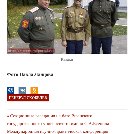
Казаки
Фото Павла Ланцова
ГЕНЕРАЛ СКОБЕЛЕВ
Навигация
Предыдущая
Секционные заседания на базе Рязанского
публикация
государственного университета имени С.А.Есенина
по
Следующая
Международная научно-практическая конференция