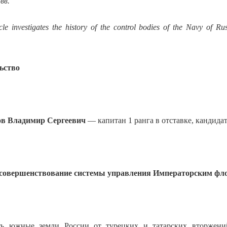
вв.
icle investigates the history of the control bodies of the Navy of R
ьство
в Владимир Сергеевич
— капитан 1 ранга в отставке, кандида
 совершенствование системы управления Императорским фл
ь южные земли России от турецких и татарских вторжени