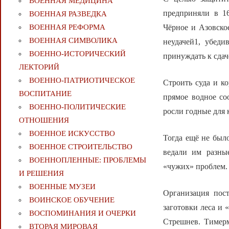
ВОЕННАЯ МЕДИЦИНА
предприняли в 1
ВОЕННАЯ РАЗВЕДКА
Чёрное и Азовско
ВОЕННАЯ РЕФОРМА
ВОЕННАЯ СИМВОЛИКА
неудачей1, убед
ВОЕННО-ИСТОРИЧЕСКИЙ
принуждать к сдач
ЛЕКТОРИЙ
ВОЕННО-ПАТРИОТИЧЕСКОЕ
Строить суда и к
ВОСПИТАНИЕ
прямое водное со
ВОЕННО-ПОЛИТИЧЕСКИE
росли годные для 
ОТНОШЕНИЯ
ВОЕННОЕ ИСКУССТВО
Тогда ещё не было
ВОЕННОЕ СТРОИТЕЛЬСТВО
ведали им разны
ВОЕННОПЛЕННЫЕ: ПРОБЛЕМЫ
«чужих» проблем.
И РЕШЕНИЯ
ВОЕННЫЕ МУЗЕИ
Организация пос
ВОИНСКОЕ ОБУЧЕНИЕ
заготовки леса и 
ВОСПОМИНАНИЯ И ОЧЕРКИ
Стрешнев. Тимерм
ВТОРАЯ МИРОВАЯ