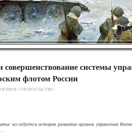
и совершенствование системы упр
рским флотом России
ежурный по Редакции
ВОЕННОЕ СТРОИТЕЛЬСТВО
атье исследуется история развития органов управления Воен