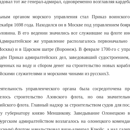
довал тот же генерал-адмирал, одновременно возглавляя кардеб
ным органом морского управления стал Приказ воинского
кабря 1698 года. Находился он в Москве под управлением бояр
оловина. В его ведении значились все служившие на флоте ин
Адмиралтейское же управление располагалось первоначально
осква) и в Царском шатре (Воронеж). В феврале 1700-го с упр
дён Приказ адмиралтейских дел, заведовавший судостроением
енных на воду и сбором денег на строительство новых кораб
йскими служителями и морскими чинами из русских3.
еятельность управленческого органа была сосредоточена п
елось строительство Азовского флота, но она значитель
йского флота. Главный надзор за строительством судов для пос
му губернатору князю Меншикову. Заведывание Олонецкою в
ургским адмиралтейством возлагалось на олонецкого коменда
усным) флотом начальствовал вице-адмирал Крюйс, а над гал