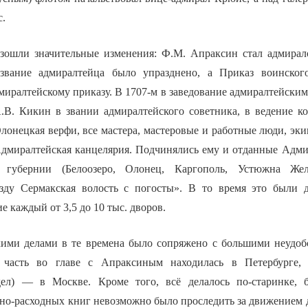
с.
зошли значительные изменения: Ф.М. Апраксин стал адмирал
 звание адмиралтейца было упразднено, а Приказ воинског
миралтейскому приказу. В 1707-м в заведование адмиралтейски
.В. Кикин в звании адмиралтейского советника, в ведение к
лонецкая верфи, все мастера, мастеровые и работные люди, эки
миралтейская канцелярия. Подчинялись ему и отданные Адми
 губернии (Белоозеро, Олонец, Каргополь, Устюжна Желе
езду Сермакская волость с погосты». В то время это были 
е каждый от 3,5 до 10 тыс. дворов.
ими делами в те времена было сопряжено с большими неудоб
я часть во главе с Апраксиным находилась в Петербурге,
ел) — в Москве. Кроме того, всё делалось по-старинке, бе
дно-расходных книг невозможно было проследить за движением 