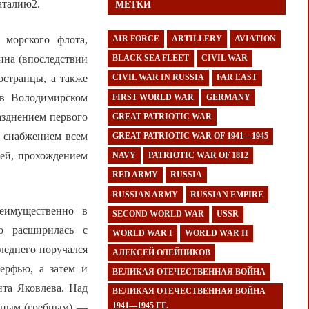
аталию2.
МЕТКИ
 морского флота,
AIR FORCE
ARTILLERY
AVIATION
ина (впоследствии
BLACK SEA FLEET
CIVIL WAR
остранцы, а также
CIVIL WAR IN RUSSIA
FAR EAST
 в Володимирском
FIRST WORLD WAR
GERMANY
азднением первого
GREAT PATRIOTIC WAR
, снабжением всем
GREAT PATRIOTIC WAR OF 1941—1945
лей, прохождением
NAVY
PATRIOTIC WAR OF 1812
RED ARMY
RUSSIA
RUSSIAN ARMY
RUSSIAN EMPIRE
реимущественно в
SECOND WORLD WAR
USSR
но расширилась с
WORLD WAR I
WORLD WAR II
леднего поручался
АЛЕКСЕЙ ОЛЕЙНИКОВ
ерфью, а затем и
ВЕЛИКАЯ ОТЕЧЕСТВЕННАЯ ВОЙНА
нта Яковлева. Над
ВЕЛИКАЯ ОТЕЧЕСТВЕННАЯ ВОЙНА
1941—1945 ГГ.
ерным (гребным) —