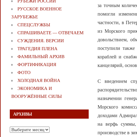
РУБЕЖИ РОССИИ
за точным количе
РУССКОЕ ВОЕННОЕ
помогли изменен
ЗАРУБЕЖЬЕ
частности, в Пете
СПЕЦСЛУЖБЫ
из Морского при
СПРАШИВАЕТЕ — ОТВЕЧАЕМ
довольствием, об
СУЖДЕНИЯ. ВЕРСИИ
поступили также 
ТРАГЕДИЯ ПЛЕНА
кораблей и снабж
ФАМИЛЬНЫЙ АРХИВ
ФОРТИФИКАЦИЯ
канцелярий, основ
ФОТО
ХОЛОДНАЯ ВОЙНА
С введением спу
ЭКОНОМИКА И
распорядительств
ВООРУЖЁННЫЕ СИЛЫ
назначении генер
Морского комисс
АРХИВЫ
доходами Адмирал
на верфь суммы,
Архивы
производстве в зи