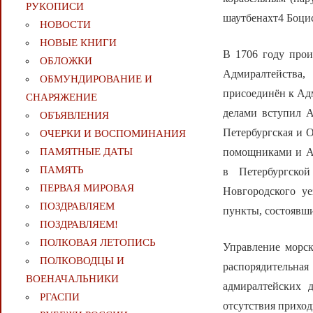
РУКОПИСИ
шаутбенахт4 Боци
НОВОСТИ
НОВЫЕ КНИГИ
В 1706 году прои
ОБЛОЖКИ
Адмиралтейства,
ОБМУНДИРОВАНИЕ И
присоединён к Ад
СНАРЯЖЕНИЕ
делами вступил А
ОБЪЯВЛЕНИЯ
Петербургская и О
ОЧЕРКИ И ВОСПОМИНАНИЯ
помощниками и Ад
ПАМЯТНЫЕ ДАТЫ
ПАМЯТЬ
в Петербургской
ПЕРВАЯ МИРОВАЯ
Новгородского у
ПОЗДРАВЛЯЕМ
пункты, состоявши
ПОЗДРАВЛЯЕМ!
ПОЛКОВАЯ ЛЕТОПИСЬ
Управление морск
ПОЛКОВОДЦЫ И
распорядительна
ВОЕНАЧАЛЬНИКИ
адмиралтейских д
РГАСПИ
отсутствия прихо