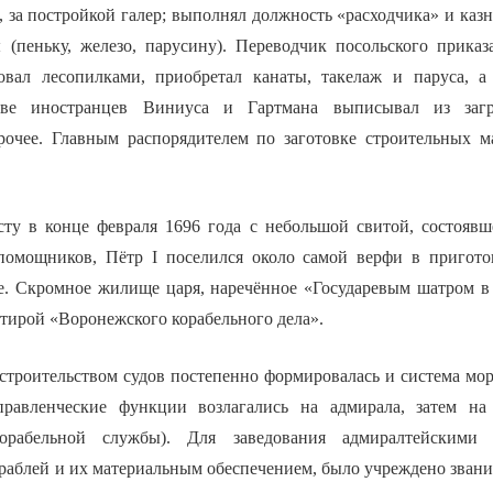
, за постройкой галер; выполнял должность «расходчика» и казн
 (пеньку, железо, парусину). Переводчик посольского приказ
овал лесопилками, приобретал канаты, такелаж и паруса, а
е иностранцев Виниуса и Гартмана выписывал из загр
очее. Главным распорядителем по заготовке строительных м
у в конце февраля 1696 года с небольшой свитой, состоявш
помощников, Пётр I поселился около самой верфи в пригото
. Скромное жилище царя, наречённое «Государевым шатром в
тирой «Воронежского корабельного дела».
строительством судов постепенно формировалась и система мор
правленческие функции возлагались на адмирала, затем на 
орабельной службы). Для заведования адмиралтейскими 
раблей и их материальным обеспечением, было учреждено звани