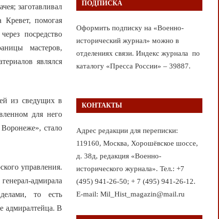
ПОДПИСКА
ачея; заготавливал
а Кревет, помогая
Оформить подписку на «Военно-
 через посредство
исторический журнал» можно в
аницы мастеров,
отделениях связи. Индекс журнала по
атериалов являлся
каталогу «Пресса России» – 39887.
ей из сведущих в
КОНТАКТЫ
вленном для него
 Воронеже», стало
Адрес редакции для переписки:
119160, Москва, Хорошёвское шоссе,
д. 38д, редакция «Военно-
ского управления.
исторического журнала». Тел.: +7
генерал-адмирала
(495) 941-26-50; + 7 (495) 941-26-12.
E-mail: Mil_Hist_magazin@mail.ru
делами, то есть
е адмиралтейца. В