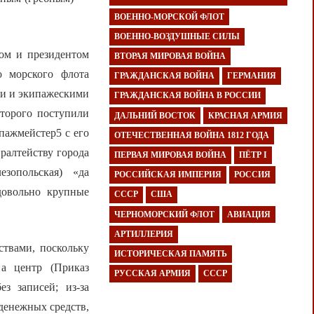
ВОЕННО-МОРСКОЙ ФЛОТ
ВОЕННО-ВОЗДУШНЫЕ СИЛЫ
ом и президентом
ВТОРАЯ МИРОВАЯ ВОЙНА
о морского флота
ГРАЖДАНСКАЯ ВОЙНА
ГЕРМАНИЯ
ми и экипажескими
ГРАЖДАНСКАЯ ВОЙНА В РОССИИ
оторого поступили
ДАЛЬНИЙ ВОСТОК
КРАСНАЯ АРМИЯ
пажмейстер5 с его
ОТЕЧЕСТВЕННАЯ ВОЙНА 1812 ГОДА
ралтейству города
ПЕРВАЯ МИРОВАЯ ВОЙНА
ПЁТР I
зопольская) «да
РОССИЙСКАЯ ИМПЕРИЯ
РОССИЯ
довольно крупные
СССР
США
ЧЕРНОМОРСКИЙ ФЛОТ
АВИАЦИЯ
АРТИЛЛЕРИЯ
ствами, поскольку
ИСТОРИЧЕСКАЯ ПАМЯТЬ
 а центр (Приказ
РУССКАЯ АРМИЯ
СССР
з записей; из-за
денежных средств,