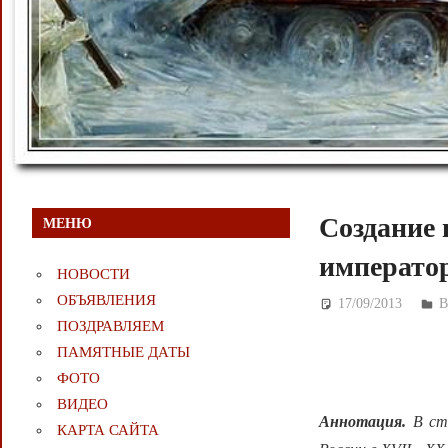
Создание 
МЕНЮ
императо
НОВОСТИ
ОБЪЯВЛЕНИЯ
17/09/2013
Д
ПОЗДРАВЛЯЕМ
ПАМЯТНЫЕ ДАТЫ
ФОТО
ВИДЕО
Аннотация.
В ст
КАРТА САЙТА