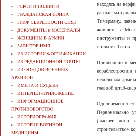
находясь на верфи
ГЕРОИ И ПОДВИГИ
разные материалы
ГРАЖДАНСКАЯ ВОЙНА
Тимерману, завед
ГРИФ СЕКРЕТНОСТИ СНЯТ
живших в Москв
ДОКУМЕНТЫ и МАТЕРИАЛЫ
инструменты и пр
ЖЕНЩИНЫ В АРМИИ
ЗАБЫТОЕ ИМЯ
стольник Титов.
ИЗ ИСТОРИИ ФОРТИФИКАЦИИ
ИЗ РЕДАКЦИОННОЙ ПОЧТЫ
Прибывший к мест
ИЗ ФОНДОВ ВОЕННЫХ
кораблестроении 
АРХИВОВ
небольшом домике
ИМЕНА И СУДЬБЫ
главной штаб-квар
ИНТЕРНЕТ-ПРИЛОЖЕНИЕ
ИНФОРМАЦИОННОЕ
Одновременно со 
ПРОТИВОБОРСТВО
Первоначально у
ИСТОРИОГРАФИЯ
(высшее лицо к
ИСТОРИЯ ВОЕННОЙ
строительством ко
МЕДИЦИНЫ