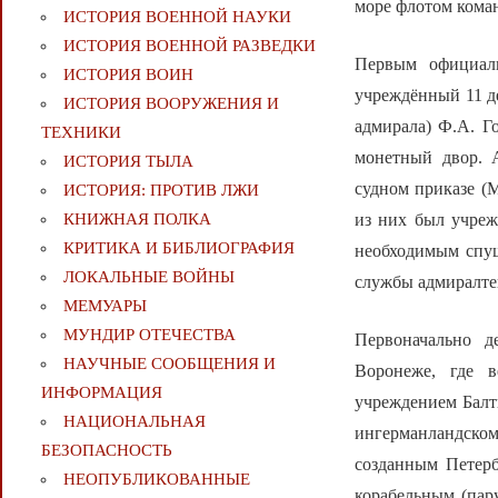
море флотом коман
ИСТОРИЯ ВОЕННОЙ НАУКИ
ИСТОРИЯ ВОЕННОЙ РАЗВЕДКИ
Первым официаль
ИСТОРИЯ ВОИН
учреждённый 11 де
ИСТОРИЯ ВООРУЖЕНИЯ И
адмирала) Ф.А. Г
ТЕХНИКИ
монетный двор. 
ИСТОРИЯ ТЫЛА
судном приказе (М
ИСТОРИЯ: ПРОТИВ ЛЖИ
из них был учреж
КНИЖНАЯ ПОЛКА
КРИТИКА И БИБЛИОГРАФИЯ
необходимым спущ
ЛОКАЛЬНЫЕ ВОЙНЫ
службы адмиралте
МЕМУАРЫ
МУНДИР ОТЕЧЕСТВА
Первоначально д
НАУЧНЫЕ СООБЩЕНИЯ И
Воронеже, где в
ИНФОРМАЦИЯ
учреждением Балти
НАЦИОНАЛЬНАЯ
ингерманландско
БЕЗОПАСНОСТЬ
созданным Петерб
НЕОПУБЛИКОВАННЫЕ
корабельным (пар