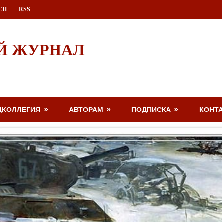
ЕН
RSS
Й ЖУРНАЛ
ДКОЛЛЕГИЯ
АВТОРАМ
ПОДПИСКА
КОНТ