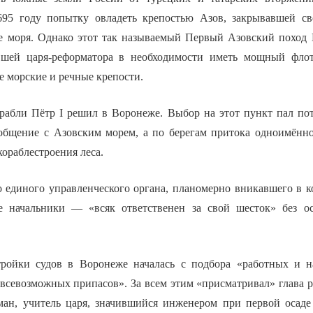
695 году попытку овладеть крепостью Азов, закрывавшей с
е моря. Однако этот так называемый Первый Азовский поход 
ившей царя-реформатора в необходимости иметь мощный флот
е морские и речные крепости.
орабли Пётр I решил в Воронеже. Выбор на этот пункт пал пот
общение с Азовским морем, а по берегам притока одноимённ
кораблестроения леса.
 единого управленческого органа, планомерно вникавшего в ко
е начальники — «всяк ответственен за свой шесток» без о
тройки судов в Воронеже началась с подбора «работных и н
«всевозможных припасов». За всем этим «присматривал» глава р
ан, учитель царя, значившийся инженером при первой осаде