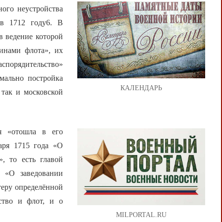
ного неустройства
в 1712 году6. В
в ведение которой
инами флота», их
аспорядительство»
рмально постройка
КАЛЕНДАРЬ
 так и московской
я «отошла в его
аря 1715 года «О
», то есть главой
: «О заведовании
теру определённой
ство и флот, и о
MILPORTAL.RU