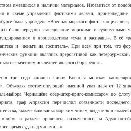
ством имевшихся в наличии материалов. Избавиться от подоб
ия в схеме управления флотскими делами, произошедшие 
рбурге была учреждена «Военная морского флота канцелярия», 
каза было передано «заведование морскими и сухопутными ч
мундированием и производством «суда и расправы». В её «р
аптека и «деньги на госпиталь». При всём при том, что фо
енческие функции являлись прерогативой как петербуржской,
ным назначением последней являлся сбор средств.
стя три года «нового чина» Военная морская канцеляри
о». Объявляя соответствующий именной указ царя от 12 янв
ала-майора Чернышёва обер-штер-кригс-комиссаром во флоту
ариата, граф Апраксин перечислил обязанности последнего
тейства, выдаче жалованья морским чинам, выдаче экипажмейс
 приёме и раздаче провианта, назначенного на Адмиралтей
мнее время суда над чинами…».