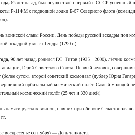
года,
65 лет назад, был осуществлён первый в СССР успешный 
акеты Р-11ФМ с подводной лодки Б-67 Северного флота (команд
ов).
ь воинской славы России. День победы русской эскадры под к
ой эскадрой у мыса Тендра (1790 г.).
года,
90 лет назад, родился Г.С. Титов (1935—2000), лётчик-кос
к авиации, Герой Советского Союза. Первый человек, соверши
 (более суток), второй советский космонавт (дублёр Юрия Гагар
совершивший орбитальный космический полёт. Самый молодой че
альный космический полёт (25 лет и 330 дней).
ь памяти русских воинов, павших при обороне Севастополя во
гг.
ое воскресенье сентября) — День танкиста.