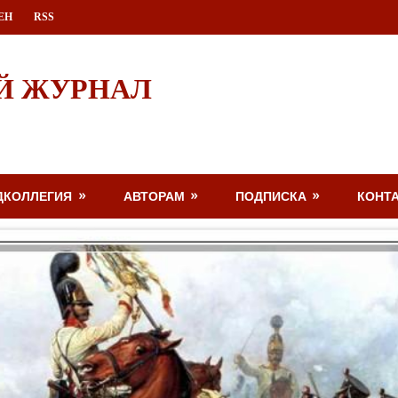
ЕН
RSS
Й ЖУРНАЛ
ДКОЛЛЕГИЯ
АВТОРАМ
ПОДПИСКА
КОНТ