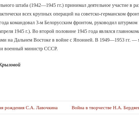
льного штаба (1942—1945 гг.) принимал деятельное участие в ра
ктически всех крупных операций на советско-германском фронт
 года командовал 3-м Белорусским фронтом, руководил штурмом
преля 1945 г.). Во второй половине 1945 года являлся главнок
ами на Дальнем Востоке в войне с Японией. В 1949—1953 гг. —
 и военный министр СССР.
 Крыловой
я
Следующая
ня рождения С.А. Лавочкина
Война в творчестве Н.А. Бердяе
публикация