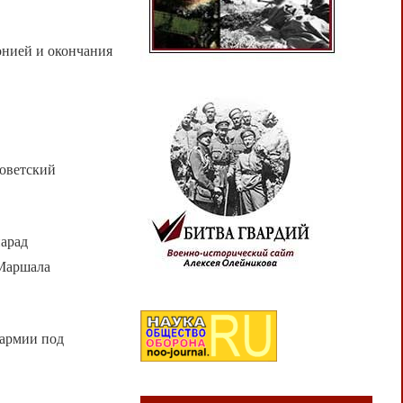
онией и окончания
советский
парад
 Маршала
 армии под