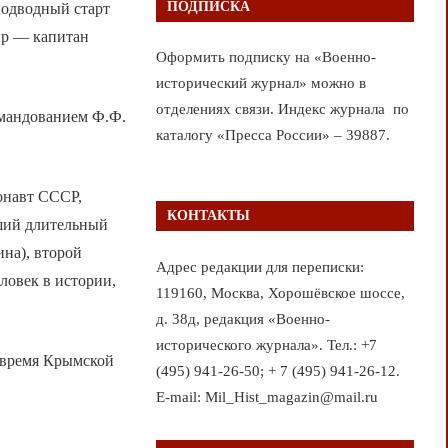
ПОДПИСКА
подводный старт
ир — капитан
Оформить подписку на «Военно-
исторический журнал» можно в
отделениях связи. Индекс журнала по
омандованием Ф.Ф.
каталогу «Пресса России» – 39887.
монавт СССР,
КОНТАКТЫ
вший длительный
ина), второй
Адрес редакции для переписки:
ловек в истории,
119160, Москва, Хорошёвское шоссе,
д. 38д, редакция «Военно-
исторического журнала». Тел.: +7
 время Крымской
(495) 941-26-50; + 7 (495) 941-26-12.
E-mail: Mil_Hist_magazin@mail.ru