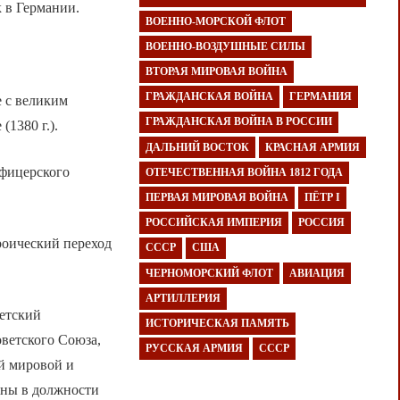
 в Германии.
ВОЕННО-МОРСКОЙ ФЛОТ
ВОЕННО-ВОЗДУШНЫЕ СИЛЫ
ВТОРАЯ МИРОВАЯ ВОЙНА
ГРАЖДАНСКАЯ ВОЙНА
ГЕРМАНИЯ
е с великим
ГРАЖДАНСКАЯ ВОЙНА В РОССИИ
1380 г.).
ДАЛЬНИЙ ВОСТОК
КРАСНАЯ АРМИЯ
офицерского
ОТЕЧЕСТВЕННАЯ ВОЙНА 1812 ГОДА
ПЕРВАЯ МИРОВАЯ ВОЙНА
ПЁТР I
РОССИЙСКАЯ ИМПЕРИЯ
РОССИЯ
роический переход
СССР
США
ЧЕРНОМОРСКИЙ ФЛОТ
АВИАЦИЯ
АРТИЛЛЕРИЯ
ветский
ИСТОРИЧЕСКАЯ ПАМЯТЬ
ветского Союза,
РУССКАЯ АРМИЯ
СССР
й мировой и
йны в должности