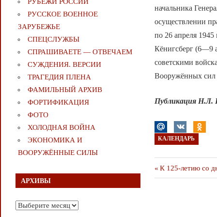
РУБЕЖИ РОССИИ
начальника Генера
РУССКОЕ ВОЕННОЕ
осуществлении пра
ЗАРУБЕЖЬЕ
по 26 апреля 1945
СПЕЦСЛУЖБЫ
Кёнигсберг (6—9 а
СПРАШИВАЕТЕ — ОТВЕЧАЕМ
советскими войск
СУЖДЕНИЯ. ВЕРСИИ
Вооружённых сил
ТРАГЕДИЯ ПЛЕНА
ФАМИЛЬНЫЙ АРХИВ
Публикация Н.Л.
ФОРТИФИКАЦИЯ
ФОТО
ХОЛОДНАЯ ВОЙНА
КАЛЕНДАРЬ
ЭКОНОМИКА И
ВООРУЖЁННЫЕ СИЛЫ
Навигаци
Предыдущая
К 125-летию со д
публикация
АРХИВЫ
по
Архивы
записям