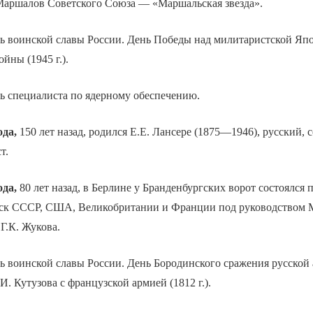
 Маршалов Советского Союза — «Маршальская звезда».
 воинской славы России. День Победы над милитаристской Яп
йны (1945 г.).
 специалиста по ядерному обеспечению.
ода,
150 лет назад, родился Е.Е. Лансере (1875—1946), русский, 
т.
ода,
80 лет назад, в Берлине у Бранденбургских ворот состоялся 
ск СССР, США, Великобритании и Франции под руководством
Г.К. Жукова.
 воинской славы России. День Бородинского сражения русской
. Кутузова с французской армией (1812 г.).