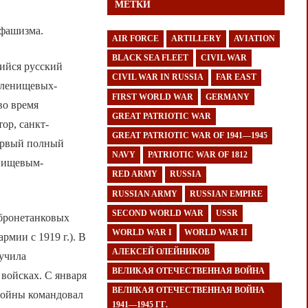
МЕТКИ
 фашизма.
AIR FORCE
ARTILLERY
AVIATION
BLACK SEA FLEET
CIVIL WAR
щийся русский
CIVIL WAR IN RUSSIA
FAR EAST
Голенищевых-
FIRST WORLD WAR
GERMANY
во время
GREAT PATRIOTIC WAR
ор, санкт-
GREAT PATRIOTIC WAR OF 1941—1945
ервый полный
NAVY
PATRIOTIC WAR OF 1812
енищевым-
RED ARMY
RUSSIA
RUSSIAN ARMY
RUSSIAN EMPIRE
SECOND WORLD WAR
USSR
 бронетанковых
WORLD WAR I
WORLD WAR II
мии с 1919 г.). В
АЛЕКСЕЙ ОЛЕЙНИКОВ
лучила
ВЕЛИКАЯ ОТЕЧЕСТВЕННАЯ ВОЙНА
войсках. С января
ВЕЛИКАЯ ОТЕЧЕСТВЕННАЯ ВОЙНА
 войны командовал
1941—1945 ГГ.