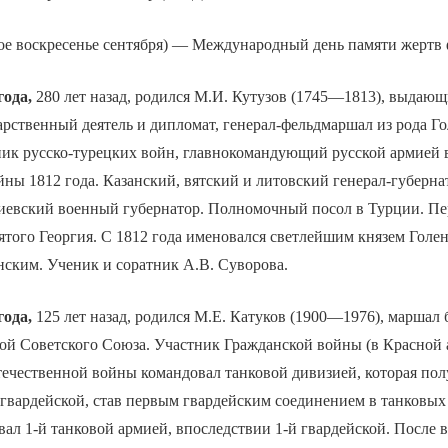
ое воскресенье сентября) — Международный день памяти жертв
года,
280 лет назад, родился М.И. Кутузов (1745—1813), выдаю
арственный деятель и дипломат, генерал-фельдмаршал из рода 
ник русско-турецких войн, главнокомандующий русской армией 
ны 1812 года. Казанский, вятский и литовский генерал-губернат
киевский военный губернатор. Полномочный посол в Турции. П
ятого Георгия. С 1812 года именовался светлейшим князем Гол
ским. Ученик и соратник А.В. Суворова.
года,
125 лет назад, родился М.Е. Катуков (1900—1976), маршал
ой Советского Союза. Участник Гражданской войны (в Красной ар
течественной войны командовал танковой дивизией, которая по
гвардейской, став первым гвардейским соединением в танковых 
вал 1-й танковой армией, впоследствии 1-й гвардейской. После