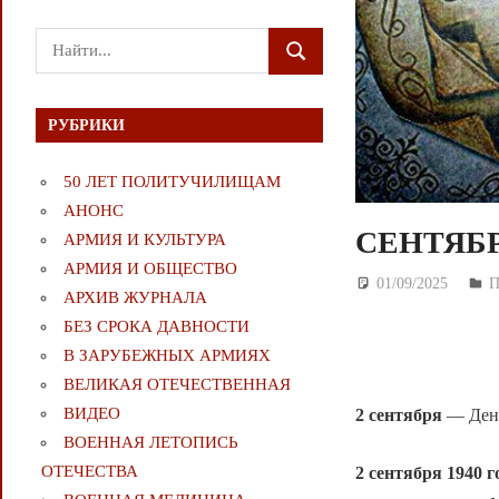
Поиск
ПОИСК
для:
РУБРИКИ
50 ЛЕТ ПОЛИТУЧИЛИЩАМ
АНОНС
СЕНТЯБР
АРМИЯ И КУЛЬТУРА
АРМИЯ И ОБЩЕСТВО
01/09/2025
Д
АРХИВ ЖУРНАЛА
БЕЗ СРОКА ДАВНОСТИ
В ЗАРУБЕЖНЫХ АРМИЯХ
ВЕЛИКАЯ ОТЕЧЕСТВЕННАЯ
ВИДЕО
2 сентября
— День
ВОЕННАЯ ЛЕТОПИСЬ
ОТЕЧЕСТВА
2 сентября 1940 г