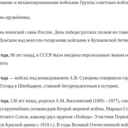
ковыми и механизированными войсками Группы советских войск
ь оружейника.
ь воинской славы России. День победы русских полков во глав
онским над монголо-татарскими войсками в Куликовской битве (
года,
90 лет назад, в СССР были введены персональные звания 
лота.
года
— войска под командованием А.В. Суворова совершили ге
-Готард в Швейцарии, ставший беспрецедентным в истории.
года,
130 лет назад, родился А.М. Василевский (1895—1977), со
 из крупнейших полководцев Второй мировой войны. Маршал Со
етского Союза, кавалер двух орденов «Победа». Участник Перво
(в Красной армии с 1919 г.). В годы Великой Отечественной во