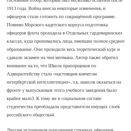
сословный отбор, который был несколько ослаблен после
1913 года. Война внесла некоторые изменения, и
офицеров стали готовить по сокращённой программе.
Помимо Морского кадетского корпуса подготовка
офицеров флота проходила в Отдельных гардемаринских
классах, куда принимались лица, имевшие полное среднее
образование. Они проходили весь теоретический курс и
сдавали экзамен на чин мичмана. Автор также обратил
внимание на то, что Школа прапорщиков по
Адмиралтейству стала «настоящим ковчегом
петербургской интеллигенции», т.к. шансов оказаться на
фронте у выпускников этого учебного заведения было
крайне мало3. К тому же в социальном составе
студенчества преобладали представители имущих слоёв
российского общества4.
Другим источником пополнения строевых офицеров