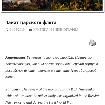
Закат царского флота
21/08/2019
Дежурный по Редакции
КРИТИКА И БИБЛИОГРАФИЯ
Аннотация.
Рецензия на монографию К.Б. Назаренко,
показывающую, как был организован офицерский корпус в
российском флоте накануне и в течение Первой мировой
войны.
Summary.
The review of the monograph by K.B. Nazarenko,
which shows how the officer body was organized in the Russian
Navy prior to and during the First World War.