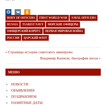
BODY OF OFFICERS
FIRST WORLD WAR
NAVAL OFFICERS
RUSSIA
TSARIST NAVY
МОРСКИЕ ОФИЦЕРЫ
ОФИЦЕРСКИЙ КОРПУС
ПЕРВАЯ МИРОВАЯ ВОЙНА
РОССИЯ
ЦАРСКИЙ ФЛОТ
Навигация
Предыдущая
Страницы истории советского авиапрома
публикация
Следующая
Владимир Каппель: биография эпохи
по
публикация
записям
МЕНЮ
НОВОСТИ
ОБЪЯВЛЕНИЯ
ПОЗДРАВЛЯЕМ
ПАМЯТНЫЕ ДАТЫ