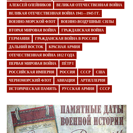
АЛЕКСЕЙ ОЛЕЙНИКОВ
ВЕЛИКАЯ ОТЕЧЕСТВЕННАЯ ВОЙНА
ВЕЛИКАЯ ОТЕЧЕСТВЕННАЯ ВОЙНА 1941—1945 ГГ.
ВОЕННО-МОРСКОЙ ФЛОТ
ВОЕННО-ВОЗДУШНЫЕ СИЛЫ
ВТОРАЯ МИРОВАЯ ВОЙНА
ГРАЖДАНСКАЯ ВОЙНА
ГЕРМАНИЯ
ГРАЖДАНСКАЯ ВОЙНА В РОССИИ
ДАЛЬНИЙ ВОСТОК
КРАСНАЯ АРМИЯ
ОТЕЧЕСТВЕННАЯ ВОЙНА 1812 ГОДА
ПЕРВАЯ МИРОВАЯ ВОЙНА
ПЁТР I
РОССИЙСКАЯ ИМПЕРИЯ
РОССИЯ
СССР
США
ЧЕРНОМОРСКИЙ ФЛОТ
АВИАЦИЯ
АРТИЛЛЕРИЯ
ИСТОРИЧЕСКАЯ ПАМЯТЬ
РУССКАЯ АРМИЯ
СССР