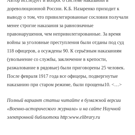
Автор исследует и вопрос о системе наказаний в
дореволюционной России. К.Б. Назаренко приходит к
выводу о том, что привилегированные сословия получали
менее строгие наказания за равнозначные
правонарушения, чем непривилегированные. За время
войны за уголовные преступления были отданы под суд
118 офицеров, а осуждены 90. К серьёзным наказаниям
(увольнение со службы, заключение в крепости,
разжалование в рядовые) были приговорены 25 человек.
После февраля 1917 года все офицеры, подвергнутые
наказанию при старом режиме, были прощены10. <…>
Полный вариант статьи читайте в бумажной версии
«Военно-исторического журнала» и на сайте Научной
электронной библиотеки
http
:
www
.
elibrary
.
ru