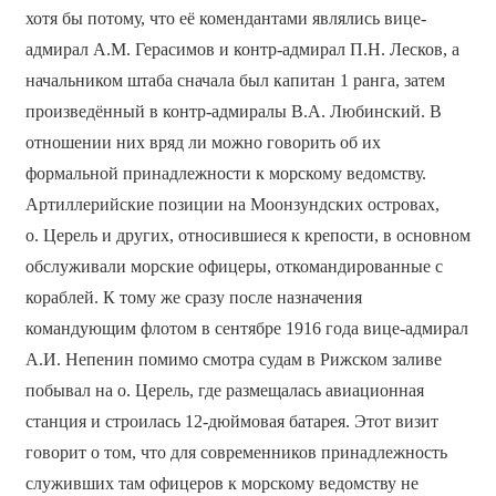
хотя бы потому, что её комендантами являлись вице-
адмирал А.М. Герасимов и контр-адмирал П.Н. Лесков, а
начальником штаба сначала был капитан 1 ранга, затем
произведённый в контр-адмиралы В.А. Любинский. В
отношении них вряд ли можно говорить об их
формальной принадлежности к морскому ведомству.
Артиллерийские позиции на Моонзундских островах,
о. Церель и других, относившиеся к крепости, в основном
обслуживали морские офицеры, откомандированные с
кораблей. К тому же сразу после назначения
командующим флотом в сентябре 1916 года вице-адмирал
А.И. Непенин помимо смотра судам в Рижском заливе
побывал на о. Церель, где размещалась авиационная
станция и строилась 12-дюймовая батарея. Этот визит
говорит о том, что для современников принадлежность
служивших там офицеров к морскому ведомству не