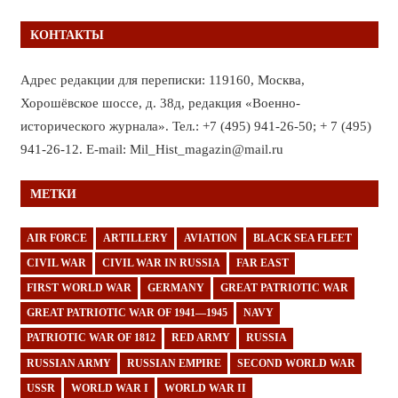
КОНТАКТЫ
Адрес редакции для переписки: 119160, Москва,
Хорошёвское шоссе, д. 38д, редакция «Военно-
исторического журнала». Тел.: +7 (495) 941-26-50; + 7 (495)
941-26-12. E-mail: Mil_Hist_magazin@mail.ru
МЕТКИ
AIR FORCE
ARTILLERY
AVIATION
BLACK SEA FLEET
CIVIL WAR
CIVIL WAR IN RUSSIA
FAR EAST
FIRST WORLD WAR
GERMANY
GREAT PATRIOTIC WAR
GREAT PATRIOTIC WAR OF 1941—1945
NAVY
PATRIOTIC WAR OF 1812
RED ARMY
RUSSIA
RUSSIAN ARMY
RUSSIAN EMPIRE
SECOND WORLD WAR
USSR
WORLD WAR I
WORLD WAR II