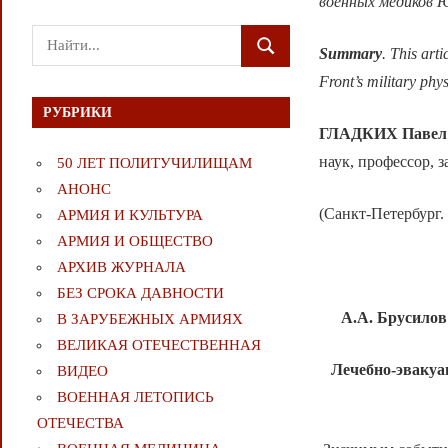
военных медиков Ю
Поиск
Summary
. This art
ПОИСК
для:
Front’s military phy
РУБРИКИ
ГЛАДКИХ Павел
наук, профессор,
50 ЛЕТ ПОЛИТУЧИЛИЩАМ
АНОНС
(Санкт-Петербург.
АРМИЯ И КУЛЬТУРА
АРМИЯ И ОБЩЕСТВО
АРХИВ ЖУРНАЛА
БЕЗ СРОКА ДАВНОСТИ
А.А. Брусило
В ЗАРУБЕЖНЫХ АРМИЯХ
ВЕЛИКАЯ ОТЕЧЕСТВЕННАЯ
Лечебно-эвакуа
ВИДЕО
ВОЕННАЯ ЛЕТОПИСЬ
ОТЕЧЕСТВА