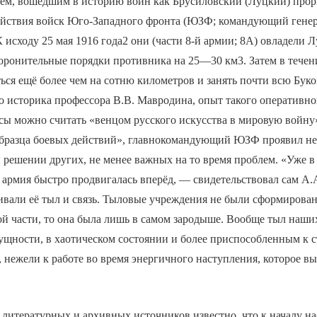
м, вошедшим в историю войн как Брусиловский (Луцкий) прор
ействия войск Юго-Западного фронта (ЮЗФ; командующий генер
К исходу 25 мая 1916 года2 они (части 8-й армии; 8А) овладели 
оронительные порядки противника на 25—30 км3. Затем в течени
ься ещё более чем на сотню километров и занять почти всю Бук
о историка профессора В.В. Мавродина, опыт такого оперативн
сы можно считать «венцом русского искусства в мировую войну»
образца боевых действий», главнокомандующий ЮЗФ проявил 
 решении других, не менее важных на то время проблем. «Уже в
 армия быстро продвигалась вперёд, — свидетельствовал сам А.
ивали её тыл и связь. Тыловые учреждения не были сформирован
ой части, то она была лишь в самом зародыше. Вообще тыл наши
ущности, в хаотическом состоянии и более приспособленным к с
е, нежели к работе во время энергичного наступления, которое в
литературных и архивных источников известно, что к началу н