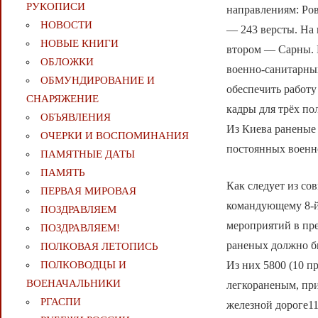
РУКОПИСИ
направлениям: Ро
НОВОСТИ
— 243 версты. На
НОВЫЕ КНИГИ
втором — Сарны. 
ОБЛОЖКИ
военно-санитарны
ОБМУНДИРОВАНИЕ И
обеспечить работу
СНАРЯЖЕНИЕ
кадры для трёх по
ОБЪЯВЛЕНИЯ
Из Киева раненые
ОЧЕРКИ И ВОСПОМИНАНИЯ
постоянных военно
ПАМЯТНЫЕ ДАТЫ
ПАМЯТЬ
Как следует из со
ПЕРВАЯ МИРОВАЯ
командующему 8-й
ПОЗДРАВЛЯЕМ
мероприятий в пре
ПОЗДРАВЛЯЕМ!
раненых должно был
ПОЛКОВАЯ ЛЕТОПИСЬ
Из них 5800 (10 п
ПОЛКОВОДЦЫ И
ВОЕНАЧАЛЬНИКИ
легкораненым, при
РГАСПИ
железной дороге1