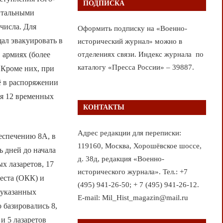
ПОДПИСКА
питальными
 числа. Для
Оформить подписку на «Военно-
ал эвакуировать в
исторический журнал» можно в
 армиях (более
отделениях связи. Индекс журнала по
каталогу «Пресса России» – 39887.
. Кроме них, при
ё в распоряжении
я 12 временных
КОНТАКТЫ
Адрес редакции для переписки:
еспечению 8А, в
119160, Москва, Хорошёвское шоссе,
ь дней до начала
д. 38д, редакция «Военно-
х лазаретов, 17
исторического журнала». Тел.: +7
еста (ОКК) и
(495) 941-26-50; + 7 (495) 941-26-12.
 указанных
E-mail: Mil_Hist_magazin@mail.ru
 базировались 8,
и 5 лазаретов