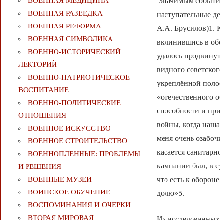
Значимым событие
ВОЕННАЯ МЕДИЦИНА
ВОЕННАЯ РАЗВЕДКА
наступательные д
ВОЕННАЯ РЕФОРМА
А.А. Брусилов)1. 
ВОЕННАЯ СИМВОЛИКА
вклинившись в об
ВОЕННО-ИСТОРИЧЕСКИЙ
удалось продвинут
ЛЕКТОРИЙ
видного советског
ВОЕННО-ПАТРИОТИЧЕСКОЕ
укреплённой поло
ВОСПИТАНИЕ
«отечественного 
ВОЕННО-ПОЛИТИЧЕСКИE
способности и при
ОТНОШЕНИЯ
войны, когда наша
ВОЕННОЕ ИСКУССТВО
меня очень озабоч
ВОЕННОЕ СТРОИТЕЛЬСТВО
касается санитарн
ВОЕННОПЛЕННЫЕ: ПРОБЛЕМЫ
кампании был, в с
И РЕШЕНИЯ
что есть к оборон
ВОЕННЫЕ МУЗЕИ
ВОИНСКОЕ ОБУЧЕНИЕ
долю»5.
ВОСПОМИНАНИЯ И ОЧЕРКИ
ВТОРАЯ МИРОВАЯ
Из исследованных 