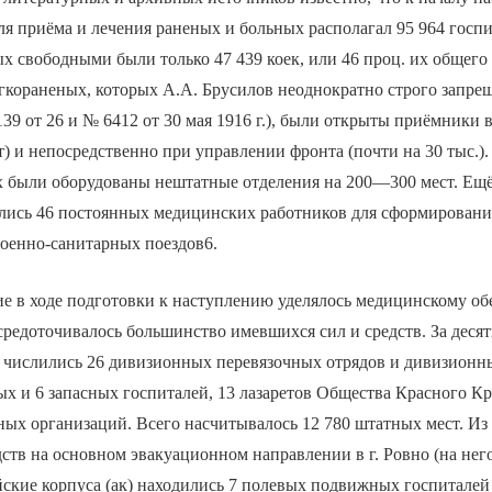
ля приёма и лечения раненых и больных располагал 95 964 гос
ых свободными были только 47 439 коек, или 46 проц. их общего
гкораненых, которых А.А. Брусилов неоднократно строго запрещ
39 от 26 и № 6412 от 30 мая 1916 г.), были открыты приёмники в
ст) и непосредственно при управлении фронта (почти на 30 тыс.)
х были оборудованы нештатные отделения на 200—300 мест. Ещ
лись 46 постоянных медицинских работников для сформировани
военно-санитарных поездов6.
е в ходе подготовки к наступлению уделялось медицинскому об
средоточивалось большинство имевшихся сил и средств. За десят
 числились 26 дивизионных перевязочных отрядов и дивизионны
 и 6 запасных госпиталей, 13 лазаретов Общества Красного Кр
ых организаций. Всего насчитывалось 12 780 штатных мест. Из
ств на основном эвакуационном направлении в г. Ровно (на него
ейские корпуса (ак) находились 7 полевых подвижных госпиталей 