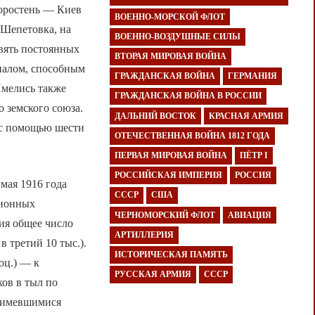
оростень — Киев
ВОЕННО-МОРСКОЙ ФЛОТ
 Шепетовка, на
ВОЕННО-ВОЗДУШНЫЕ СИЛЫ
вять постоянных
ВТОРАЯ МИРОВАЯ ВОЙНА
налом, способным
ГРАЖДАНСКАЯ ВОЙНА
ГЕРМАНИЯ
Имелись также
ГРАЖДАНСКАЯ ВОЙНА В РОССИИ
 земского союза.
ДАЛЬНИЙ ВОСТОК
КРАСНАЯ АРМИЯ
 с помощью шести
ОТЕЧЕСТВЕННАЯ ВОЙНА 1812 ГОДА
ПЕРВАЯ МИРОВАЯ ВОЙНА
ПЁТР I
РОССИЙСКАЯ ИМПЕРИЯ
РОССИЯ
 мая 1916 года
СССР
США
ционных
ЧЕРНОМОРСКИЙ ФЛОТ
АВИАЦИЯ
ия общее число
АРТИЛЛЕРИЯ
в третий 10 тыс.).
ИСТОРИЧЕСКАЯ ПАМЯТЬ
оц.) — к
РУССКАЯ АРМИЯ
СССР
ов в тыл по
с имевшимися