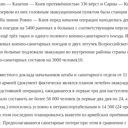
вно — Казатин — Киев протяжённостью 336 вёрст и Сарны — К
 первом из них головным эвакуационным пунктом была станция
На линии Ровно — Киев перед началом операции находились де
х поездов на 5400 раненых и больных с соответствующим персо
 ещё трёх таких и одного полевого военно-санитарного поезда. 
левых военно-санитарных поездов и двух летучек Всероссийского
 и больные подлежали эвакуации во внутренние районы страны
-санитарных составов на 3000 человек10.
вместного доклада начальников штаба и санитарного отдела от 11
 армией (документ фактически являлся планом лечебно-эвакуа
дстоявшей операции), ожидавшееся в первые три дня наступлен
о составить не более 58 000 человек (в первые два дня по 24, а 
роц.) относились условно к нетранспортабельным и 14 500 (24 пр
 этом последних планировалось вывезти из армейских приёмник
1. Предполагавшиеся санитарные потери при этом в сравнении 