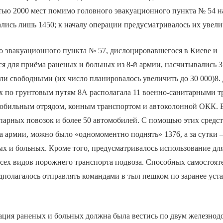
ью 2000 мест помимо головного эвакуационного пункта № 54 на
лись лишь 1450; к началу операции предусматривалось их увели
о эвакуационного пункта № 57, дислоцировавшегося в Киеве и
я для приёма раненых и больных из 8-й армии, насчитывались 37
ли свободными (их число планировалось увеличить до 30 000)8.
х по грунтовым путям 8А располагала 11 военно-санитарными т
обильным отрядом, конным транспортом и автоколонной ОКК. 
 парных повозок и более 50 автомобилей. С помощью этих средст
а армии, можно было «одномоментно поднять» 1376, а за сутки 
х и больных. Кроме того, предусматривалось использование для
сех видов порожнего транспорта подвоза. Способных самостоят
дполагалось отправлять командами в тыл пешком по заранее ус
ация раненых и больных должна была вестись по двум железно