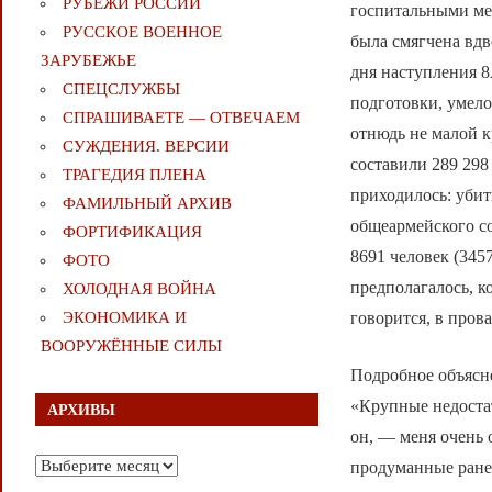
РУБЕЖИ РОССИИ
госпитальными мес
РУССКОЕ ВОЕННОЕ
была смягчена вд
ЗАРУБЕЖЬЕ
дня наступления 8
СПЕЦСЛУЖБЫ
подготовки, умел
СПРАШИВАЕТЕ — ОТВЕЧАЕМ
отнюдь не малой 
СУЖДЕНИЯ. ВЕРСИИ
составили 289 298
ТРАГЕДИЯ ПЛЕНА
приходилось: убит
ФАМИЛЬНЫЙ АРХИВ
общеармейского со
ФОРТИФИКАЦИЯ
8691 человек (345
ФОТО
предполагалось, к
ХОЛОДНАЯ ВОЙНА
говорится, в прова
ЭКОНОМИКА И
ВООРУЖЁННЫЕ СИЛЫ
Подробное объясне
«Крупные недоста
АРХИВЫ
он, — меня очень 
Архивы
продуманные ранее