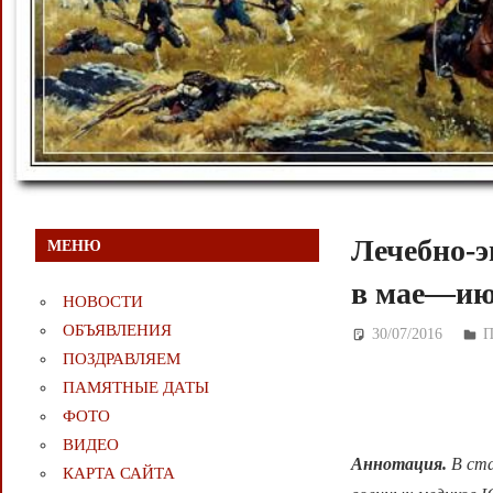
Лечебно-э
МЕНЮ
в мае—июн
НОВОСТИ
ОБЪЯВЛЕНИЯ
30/07/2016
Д
П
ПОЗДРАВЛЯЕМ
ПАМЯТНЫЕ ДАТЫ
ФОТО
ВИДЕО
Аннотация.
В ста
КАРТА САЙТА