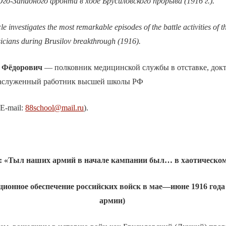
го-Западного фронта в ходе Брусиловского прорыва (1916 г.).
icle investigates the most remarkable episodes of the battle activities of
sicians during Brusilov breakthrough (1916).
 Фёдорович
— полковник медицинской службы в отставке, док
 заслуженный работник высшей школы РФ
 E-mail:
88school@mail.ru
).
в: «Тыл наших армий в начале кампании был… в хаотическо
ционное обеспечение российских войск в мае—июне 1916 года 
армии)