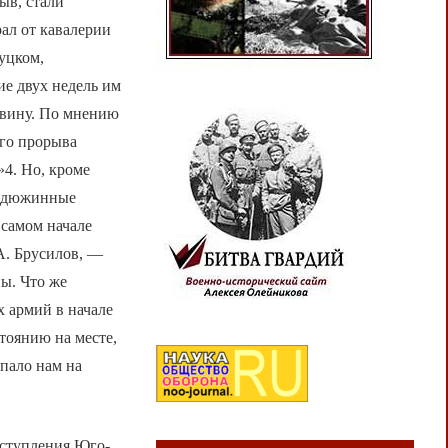
ыв, стали
ал от кавалерии
Луцком,
е двух недель им
овину. По мнению
ого прорыва
4. Но, кроме
недюжинные
 самом начале
А. Брусилов, —
ы. Что же
х армий в начале
тоянию на месте,
ыпало нам на
аступления Юго-