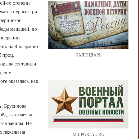
ой-то степени
ями в первые три
ллерийской
беды меньшей, но
 операции
 них на 8-ю армию
5 проц.
КАЛЕНДАРЬ
рорыва составили
м, чем
ге оказалась, как
. Брусилова:
рёд, — отмечал
ё заправилы. Не
о лежали на
MILPORTAL.RU