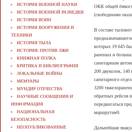
ИСТОРИЯ ВОЕННОЙ НАУКИ
ОКК общей ёмкост
ИСТОРИЯ ВОЕННОЙ РАЗВЕДКИ
(свободными оказа
ИСТОРИЯ ВОИН
ИСТОРИЯ ВООРУЖЕНИЯ И
В составе тыловог
ТЕХНИКИ
предназначавшегос
ИСТОРИЯ ТЫЛА
которых 19 645 бы
ИСТОРИЯ: ПРОТИВ ЛЖИ
раненых и больны
КНИЖНАЯ ПОЛКА
санитарным автом
КРИТИКА И БИБЛИОГРАФИЯ
200 двуколок, 140
ЛОКАЛЬНЫЕ ВОЙНЫ
санитарного отдел
МЕМУАРЫ
3200 тяжелоранены
МУНДИР ОТЕЧЕСТВА
обратных рейсов в
НАУЧНЫЕ СООБЩЕНИЯ И
передвигаться пре
ИНФОРМАЦИЯ
НАЦИОНАЛЬНАЯ
маршрутам9.
БЕЗОПАСНОСТЬ
НЕОПУБЛИКОВАННЫЕ
Дальнейшая эваку