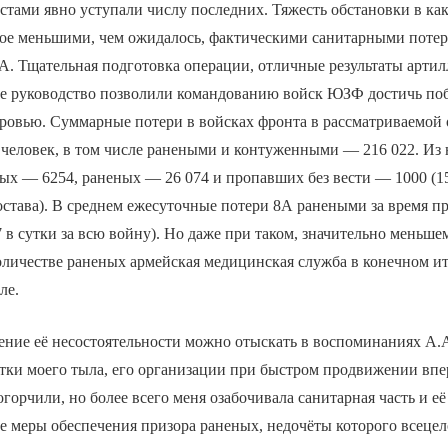
тами явно уступали числу последних. Тяжесть обстановки в как
вое меньшими, чем ожидалось, фактическими санитарными потер
А. Тщательная подготовка операции, отличные результаты арти
ое руководство позволили командованию войск ЮЗФ достичь по
кровью. Суммарные потери в войсках фронта в рассматриваемой
 человек, в том числе ранеными и контуженными — 216 022. Из
ых — 6254, раненых — 26 074 и пропавших без вести — 1000 (1
става). В среднем ежесуточные потери 8А ранеными за время п
7 в сутки за всю войну). Но даже при таком, значительно меньше
оличестве раненых армейская медицинская служба в конечном ито
ле.
ние её несостоятельности можно отыскать в воспоминаниях А.А
тки моего тыла, его организации при быстром продвижении впе
огорчили, но более всего меня озабочивала санитарная часть и е
 меры обеспечения призора раненых, недочёты которого всецел