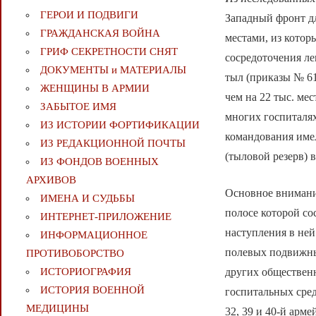
ГЕРОИ И ПОДВИГИ
Западный фронт д
ГРАЖДАНСКАЯ ВОЙНА
местами, из котор
ГРИФ СЕКРЕТНОСТИ СНЯТ
сосредоточения ле
ДОКУМЕНТЫ и МАТЕРИАЛЫ
тыл (приказы № 61
ЖЕНЩИНЫ В АРМИИ
чем на 22 тыс. ме
ЗАБЫТОЕ ИМЯ
многих госпиталя
ИЗ ИСТОРИИ ФОРТИФИКАЦИИ
командования име
ИЗ РЕДАКЦИОННОЙ ПОЧТЫ
(тыловой резерв) 
ИЗ ФОНДОВ ВОЕННЫХ
АРХИВОВ
Основное внимани
ИМЕНА И СУДЬБЫ
полосе которой со
ИНТЕРНЕТ-ПРИЛОЖЕНИЕ
наступления в ней
ИНФОРМАЦИОННОЕ
полевых подвижных
ПРОТИВОБОРСТВО
других общественн
ИСТОРИОГРАФИЯ
ИСТОРИЯ ВОЕННОЙ
госпитальных сред
МЕДИЦИНЫ
32, 39 и 40-й арм