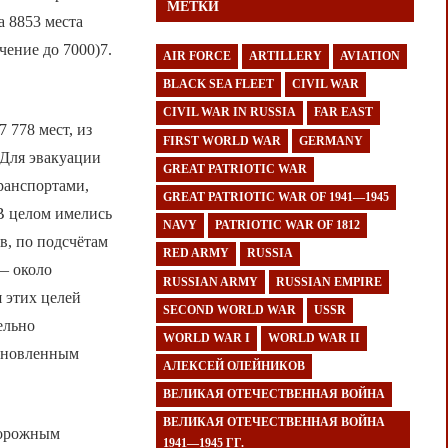
МЕТКИ
 8853 места
чение до 7000)7.
AIR FORCE
ARTILLERY
AVIATION
BLACK SEA FLEET
CIVIL WAR
CIVIL WAR IN RUSSIA
FAR EAST
 778 мест, из
FIRST WORLD WAR
GERMANY
 Для эвакуации
GREAT PATRIOTIC WAR
ранспортами,
GREAT PATRIOTIC WAR OF 1941—1945
В целом имелись
NAVY
PATRIOTIC WAR OF 1812
в, по подсчётам
RED ARMY
RUSSIA
— около
RUSSIAN ARMY
RUSSIAN EMPIRE
 этих целей
SECOND WORLD WAR
USSR
ельно
WORLD WAR I
WORLD WAR II
тановленным
АЛЕКСЕЙ ОЛЕЙНИКОВ
ВЕЛИКАЯ ОТЕЧЕСТВЕННАЯ ВОЙНА
ВЕЛИКАЯ ОТЕЧЕСТВЕННАЯ ВОЙНА
дорожным
1941—1945 ГГ.