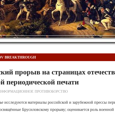
OV BREAKTHROUGH
кий прорыв на страницах отечеств
й периодической печати
ежурный по Редакции
ИНФОРМАЦИОННОЕ ПРОТИВОБОРСТВО
тье исследуются материалы российской и зарубежной прессы пе
освящённые Брусиловскому прорыву; оценивается роль военной