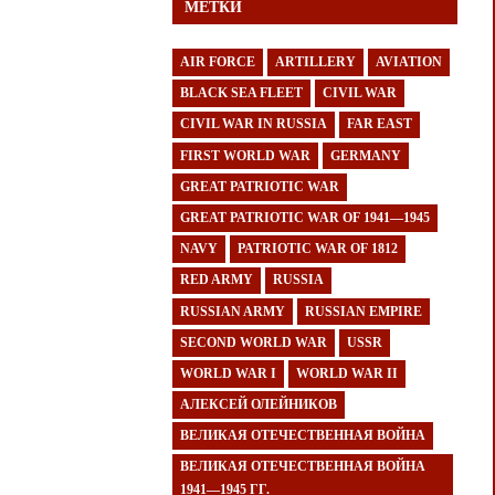
МЕТКИ
AIR FORCE
ARTILLERY
AVIATION
BLACK SEA FLEET
CIVIL WAR
CIVIL WAR IN RUSSIA
FAR EAST
FIRST WORLD WAR
GERMANY
GREAT PATRIOTIC WAR
GREAT PATRIOTIC WAR OF 1941—1945
NAVY
PATRIOTIC WAR OF 1812
RED ARMY
RUSSIA
RUSSIAN ARMY
RUSSIAN EMPIRE
SECOND WORLD WAR
USSR
WORLD WAR I
WORLD WAR II
АЛЕКСЕЙ ОЛЕЙНИКОВ
ВЕЛИКАЯ ОТЕЧЕСТВЕННАЯ ВОЙНА
ВЕЛИКАЯ ОТЕЧЕСТВЕННАЯ ВОЙНА
1941—1945 ГГ.