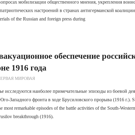
опросах мобилизации общественного мнения, укрепления воин
патриотических настроений в странах антигерманской коалиции
erials of the Russian and foreign press during
вакуационное обеспечение российс
е 1916 года
ежурный по Редакции
ЕРВАЯ МИРОВАЯ
ье исследуются наиболее примечательные эпизоды из боевой де
го-Западного фронта в ходе Брусиловского прорыва (1916 г.). S
the most remarkable episodes of the battle activities of the South-Western
rusilov breakthrough (1916).