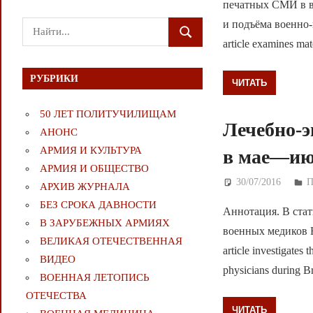
печатных СМИ в в
и подъёма военно-
Поиск
ПОИСК
article examines mat
для:
РУБРИКИ
ЧИТАТЬ
50 ЛЕТ ПОЛИТУЧИЛИЩАМ
Лечебно-э
АНОНС
АРМИЯ И КУЛЬТУРА
в мае—июн
АРМИЯ И ОБЩЕСТВО
30/07/2016
Д
П
АРХИВ ЖУРНАЛА
БЕЗ СРОКА ДАВНОСТИ
Аннотация. В стат
В ЗАРУБЕЖНЫХ АРМИЯХ
военных медиков Ю
ВЕЛИКАЯ ОТЕЧЕСТВЕННАЯ
article investigates 
ВИДЕО
physicians during B
ВОЕННАЯ ЛЕТОПИСЬ
ОТЕЧЕСТВА
ЧИТАТЬ