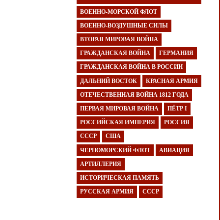
ВОЕННО-МОРСКОЙ ФЛОТ
ВОЕННО-ВОЗДУШНЫЕ СИЛЫ
ВТОРАЯ МИРОВАЯ ВОЙНА
ГРАЖДАНСКАЯ ВОЙНА
ГЕРМАНИЯ
ГРАЖДАНСКАЯ ВОЙНА В РОССИИ
ДАЛЬНИЙ ВОСТОК
КРАСНАЯ АРМИЯ
ОТЕЧЕСТВЕННАЯ ВОЙНА 1812 ГОДА
ПЕРВАЯ МИРОВАЯ ВОЙНА
ПЁТР I
РОССИЙСКАЯ ИМПЕРИЯ
РОССИЯ
СССР
США
ЧЕРНОМОРСКИЙ ФЛОТ
АВИАЦИЯ
АРТИЛЛЕРИЯ
ИСТОРИЧЕСКАЯ ПАМЯТЬ
РУССКАЯ АРМИЯ
СССР