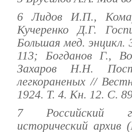
6
Лидов И.П., Кома
Кучеренко Д.Г.
Госпи
Большая мед. энцикл. 3-
113;
Богданов Г., В
Захаров Н.Н.
Постр
легкораненых // Вест
1924. Т. 4. Кн. 12. С. 
7 Российский го
исторический архив (