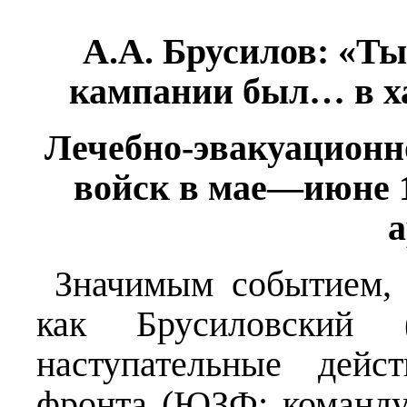
А.А. Брусилов: «Т
кампании был… в х
Лечебно-эвакуационн
войск в мае—июне 1
а
Значимым событием,
как Брусиловский 
наступательные дейс
фронта (ЮЗФ; команду