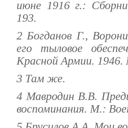
июне 1916 г.: Сборни
193.
2
Богданов Г., Ворони
его тыловое обеспе
Красной Армии. 1946. №
3 Там же.
4
Мавродин В.В.
Преди
воспоминания. М.: Воен
5
Брусилов А.А.
Мои во