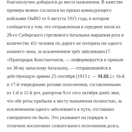
благополучно добирался до места назначения. В качестве
примера можно сослаться на приказ командующего
войсками ОмВО от 6 августа 1915 года, в котором
сообщается о том, что отправленная в середине июля из
28-го Сибирского стрелкового батальона маршевая рота в
количестве 411 человек по дороге не потеряла ни одного
нижнего чина, за исключением трёх заболевших17.
«Прапорщик Константинов, — информируется в приказе
по 38-му запасному батальону, — отправившийся в
действующую армию 25 сентября [1915 г. —
М.Ш.
] с 16-й
и 17-й очередными ротами пополнения, составленными
из 1-й и 11-й рот, рапортом 9-го сего октября донёс мне,
что обе роты прибыли к месту назначения полностью, за
исключением одного заболевшего в пути, отставших
совершенно не было. Это указывает на порядок и
отличное воспитание сознательного исполнения долга,