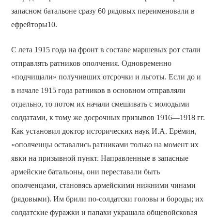
запасном батальоне сразу 60 рядовых переименовали в
ефрейторы10.
С лета 1915 года на фронт в составе маршевых рот стали
отправлять ратников ополчения. Одновременно
«подчищали» получивших отсрочки и льготы. Если до и
в начале 1915 года ратников в основном отправляли
отдельно, то потом их начали смешивать с молодыми
солдатами, к тому же досрочных призывов 1916—1918 гг.
Как установил доктор исторических наук И.А. Ерёмин,
«ополченцы оставались ратниками только на момент их
явки на призывной пункт. Направленные в запасные
армейские батальоны, они переставали быть
ополченцами, становясь армейскими нижними чинами
(рядовыми). Им брили по-солдатски головы и бороды; их
солдатские фуражки и папахи украшала общевойсковая