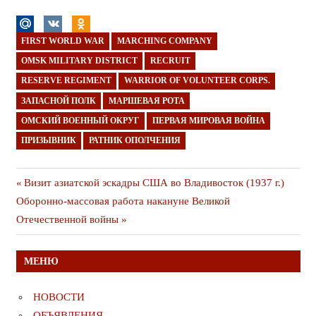
FIRST WORLD WAR
MARCHING COMPANY
OMSK MILITARY DISTRICT
RECRUIT
RESERVE REGIMENT
WARRIOR OF VOLUNTEER CORPS.
ЗАПАСНОЙ ПОЛК
МАРШЕВАЯ РОТА
ОМСКИЙ ВОЕННЫЙ ОКРУГ
ПЕРВАЯ МИРОВАЯ ВОЙНА
ПРИЗЫВНИК
РАТНИК ОПОЛЧЕНИЯ
Навигация
Предыдущая
Визит азиатской эскадры США во Владивосток (1937 г.)
Следующая
публикация
Оборонно-массовая работа накануне Великой
по
публикация
Отечественной войны
записям
МЕНЮ
НОВОСТИ
ОБЪЯВЛЕНИЯ