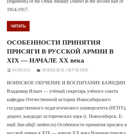
(regiments) of the Omsk Military District in the second half of
1914-1917.
ЧИТАТЬ
ОСОБЕННОСТИ ПРИНЯТИЯ
ПРИСЯГИ В РУССКОЙ АРМИИ В
ХIХ — НАЧАЛЕ ХХ века
06/09/2011
Дежурный по Редакции
ВОИНСКОЕ ОБУЧЕНИЕ
ВОИНСКОЕ ОБУЧЕНИЕ И ВОСПИТАНИЕ БАЯНДИН
Владимир Ильич — учёный секретарь учёного совета
кафедры Отечественной истории Новосибирского
государственного педагогического университета (НГПУ),
доцент, кандидат исторических наук (г. Новосибирск. Е-
mail: ilan-sib@ ramber.ru) Особенности принятия присяги в
русской армии в ХIХ — начале ХХ века Военная присяга