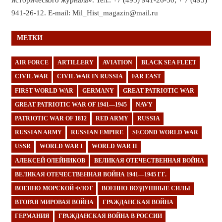
исторического журнала». Тел.: +7 (495) 941-26-50; + 7 (495)
941-26-12. E-mail: Mil_Hist_magazin@mail.ru
МЕТКИ
AIR FORCE
ARTILLERY
AVIATION
BLACK SEA FLEET
CIVIL WAR
CIVIL WAR IN RUSSIA
FAR EAST
FIRST WORLD WAR
GERMANY
GREAT PATRIOTIC WAR
GREAT PATRIOTIC WAR OF 1941—1945
NAVY
PATRIOTIC WAR OF 1812
RED ARMY
RUSSIA
RUSSIAN ARMY
RUSSIAN EMPIRE
SECOND WORLD WAR
USSR
WORLD WAR I
WORLD WAR II
АЛЕКСЕЙ ОЛЕЙНИКОВ
ВЕЛИКАЯ ОТЕЧЕСТВЕННАЯ ВОЙНА
ВЕЛИКАЯ ОТЕЧЕСТВЕННАЯ ВОЙНА 1941—1945 ГГ.
ВОЕННО-МОРСКОЙ ФЛОТ
ВОЕННО-ВОЗДУШНЫЕ СИЛЫ
ВТОРАЯ МИРОВАЯ ВОЙНА
ГРАЖДАНСКАЯ ВОЙНА
ГЕРМАНИЯ
ГРАЖДАНСКАЯ ВОЙНА В РОССИИ