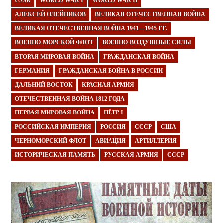
USSR
WORLD WAR I
WORLD WAR II
АЛЕКСЕЙ ОЛЕЙНИКОВ
ВЕЛИКАЯ ОТЕЧЕСТВЕННАЯ ВОЙНА
ВЕЛИКАЯ ОТЕЧЕСТВЕННАЯ ВОЙНА 1941—1945 ГГ.
ВОЕННО-МОРСКОЙ ФЛОТ
ВОЕННО-ВОЗДУШНЫЕ СИЛЫ
ВТОРАЯ МИРОВАЯ ВОЙНА
ГРАЖДАНСКАЯ ВОЙНА
ГЕРМАНИЯ
ГРАЖДАНСКАЯ ВОЙНА В РОССИИ
ДАЛЬНИЙ ВОСТОК
КРАСНАЯ АРМИЯ
ОТЕЧЕСТВЕННАЯ ВОЙНА 1812 ГОДА
ПЕРВАЯ МИРОВАЯ ВОЙНА
ПЁТР I
РОССИЙСКАЯ ИМПЕРИЯ
РОССИЯ
СССР
США
ЧЕРНОМОРСКИЙ ФЛОТ
АВИАЦИЯ
АРТИЛЛЕРИЯ
ИСТОРИЧЕСКАЯ ПАМЯТЬ
РУССКАЯ АРМИЯ
СССР