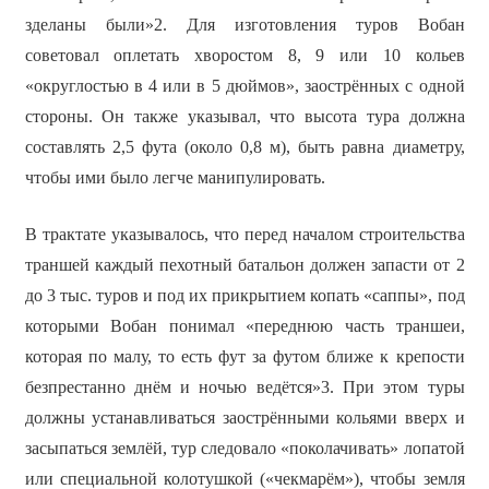
зделаны были»2. Для изготовления туров Вобан
советовал оплетать хворостом 8, 9 или 10 кольев
«округлостью в 4 или в 5 дюймов», заострённых с одной
стороны. Он также указывал, что высота тура должна
составлять 2,5 фута (около 0,8 м), быть равна диаметру,
чтобы ими было легче манипулировать.
В трактате указывалось, что перед началом строительства
траншей каждый пехотный батальон должен запасти от 2
до 3 тыс. туров и под их прикрытием копать «саппы», под
которыми Вобан понимал «переднюю часть траншеи,
которая по малу, то есть фут за футом ближе к крепости
безпрестанно днём и ночью ведётся»3. При этом туры
должны устанавливаться заострёнными кольями вверх и
засыпаться землёй, тур следовало «поколачивать» лопатой
или специальной колотушкой («чекмарём»), чтобы земля