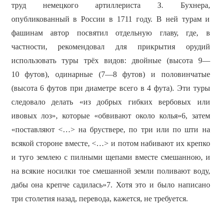
труд немецкого артиллериста З. Бухнера,
опубликованный в России в 1711 году. В ней турам и
фашинам автор посвятил отдельную главу, где, в
частности, рекомендовал для прикрытия орудий
использовать туры трёх видов: двойные (высота 9—
10 футов), одинарные (7—8 футов) и половинчатые
(высота 6 футов при диаметре всего в 4 фута). Эти туры
следовало делать «из добрых гибких вербовых или
ивовых лоз», которые «обвивают около колья»6, затем
«поставляют <…> на бруствере, по три или по шти на
всякой стороне вместе, <…> и потом набивают их крепко
и туго землею с пилными щепами вместе смешанною, и
на всякие носилки тое смешанной земли поливают воду,
дабы она крепче садилась»7. Хотя это и было написано
три столетия назад, перевода, кажется, не требуется.