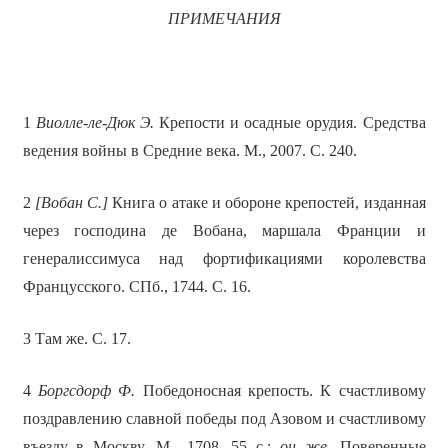
ПРИМЕЧАНИЯ
1
Виолле-ле-Дюк Э.
Крепости и осадные орудия. Средства
ведения войны в Средние века. М., 2007. С. 240.
2
[Вобан С.]
Книга о атаке и обороне крепостей, изданная
через господина де Вобана, маршала Франции и
генералиссимуса над фортификациями королевства
Францусского. СПб., 1744. С. 16.
3 Там же. С. 17.
4
Боргсдорф Ф.
Победоносная крепость. К счастливому
поздравлению славной победы под Азовом и счастливому
въезду в Москву. М., 1708. 55 с.;
он же.
Поверенные