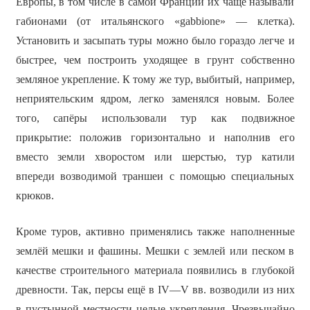
Европы, в том числе в самой Франции их чаще называли
габионами (от итальянского «gabbione» — клетка).
Установить и засыпать туры можно было гораздо легче и
быстрее, чем построить уходящее в грунт собственно
земляное укрепление. К тому же тур, выбитый, например,
неприятельским ядром, легко заменялся новым. Более
того, сапёры использовали тур как подвижное
прикрытие: положив горизонтально и наполнив его
вместо земли хворостом или шерстью, тур катили
впереди возводимой траншеи с помощью специальных
крюков.
Кроме туров, активно применялись также наполненные
землёй мешки и фашины. Мешки с землей или песком в
качестве строительного материала появились в глубокой
древности. Так, персы ещё в IV—V вв. возводили из них
в пустынной местности целые укрепления. Чрезвычайно