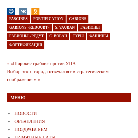
FASCINES
FORTIFICATION
GABIONS
GABIONS «REDOUBT»
S. VAUBAN
ГАБИОНЫ
ГАБИОНЫ «РЕДУТ
С. ВОБАН
ТУРЫ
ФАШИНЫ
ФОРТИФИКАЦИЯ
Навигация
Предыдущая
«Широкие грабли» против УПА
Следующая
публикация
Выбор этого города отвечал всем стратегическим
по
публикация
соображениям
записям
МЕНЮ
НОВОСТИ
ОБЪЯВЛЕНИЯ
ПОЗДРАВЛЯЕМ
ПАМЯТНЫЕ ДАТЫ