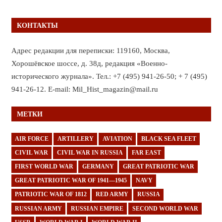
КОНТАКТЫ
Адрес редакции для переписки: 119160, Москва,
Хорошёвское шоссе, д. 38д, редакция «Военно-
исторического журнала». Тел.: +7 (495) 941-26-50; + 7 (495)
941-26-12. E-mail: Mil_Hist_magazin@mail.ru
МЕТКИ
AIR FORCE
ARTILLERY
AVIATION
BLACK SEA FLEET
CIVIL WAR
CIVIL WAR IN RUSSIA
FAR EAST
FIRST WORLD WAR
GERMANY
GREAT PATRIOTIC WAR
GREAT PATRIOTIC WAR OF 1941—1945
NAVY
PATRIOTIC WAR OF 1812
RED ARMY
RUSSIA
RUSSIAN ARMY
RUSSIAN EMPIRE
SECOND WORLD WAR