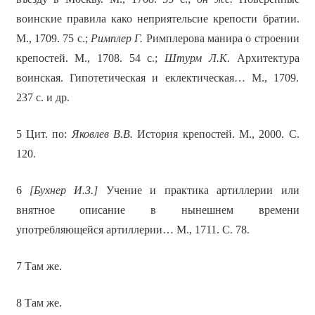
воинские правила како неприятельсие крепости братии.
М., 1709. 75 с.;
Римплер Г.
Римплерова манира о строении
крепостей. М., 1708. 54 с.;
Штурм Л.К.
Архитектура
воинская. Гипотетическая и еклектическая… М., 1709.
237 с. и др.
5 Цит. по:
Яковлев В.В.
История крепостей. М., 2000. С.
120.
6
[Бухнер И.З.]
Учение и практика артиллерии или
внятное описание в нынешнем времени
употребляющейся артиллерии… М., 1711. С. 78.
7 Там же.
8 Там же.