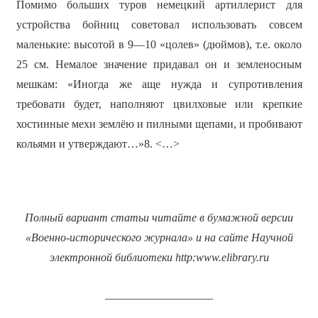
Помимо больших туров немецкий артиллерист для
устройства бойниц советовал использовать совсем
маленькие: высотой в 9—10 «цолев» (дюймов), т.е. около
25 см. Немалое значение придавал он и земленосным
мешкам: «Иногда же аще нужда и супротивления
требовати будет, наполняют цвилховые или крепкие
хостинные мехи землёю и пилными щепами, и пробивают
кольями и утверждают…»8. <…>
Полный вариант статьи читайте в бумажной версии
«Военно-исторического журнала» и на сайте Научной
электронной библиотеки
http
:
www
.
elibrary
.
ru
___________________