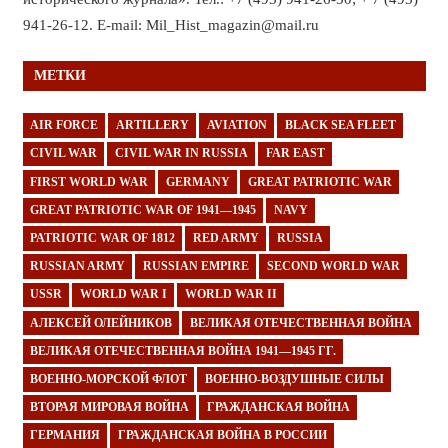
941-26-12. E-mail: Mil_Hist_magazin@mail.ru
МЕТКИ
AIR FORCE
ARTILLERY
AVIATION
BLACK SEA FLEET
CIVIL WAR
CIVIL WAR IN RUSSIA
FAR EAST
FIRST WORLD WAR
GERMANY
GREAT PATRIOTIC WAR
GREAT PATRIOTIC WAR OF 1941—1945
NAVY
PATRIOTIC WAR OF 1812
RED ARMY
RUSSIA
RUSSIAN ARMY
RUSSIAN EMPIRE
SECOND WORLD WAR
USSR
WORLD WAR I
WORLD WAR II
АЛЕКСЕЙ ОЛЕЙНИКОВ
ВЕЛИКАЯ ОТЕЧЕСТВЕННАЯ ВОЙНА
ВЕЛИКАЯ ОТЕЧЕСТВЕННАЯ ВОЙНА 1941—1945 ГГ.
ВОЕННО-МОРСКОЙ ФЛОТ
ВОЕННО-ВОЗДУШНЫЕ СИЛЫ
ВТОРАЯ МИРОВАЯ ВОЙНА
ГРАЖДАНСКАЯ ВОЙНА
ГЕРМАНИЯ
ГРАЖДАНСКАЯ ВОЙНА В РОССИИ