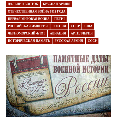
ДАЛЬНИЙ ВОСТОК
КРАСНАЯ АРМИЯ
ОТЕЧЕСТВЕННАЯ ВОЙНА 1812 ГОДА
ПЕРВАЯ МИРОВАЯ ВОЙНА
ПЁТР I
РОССИЙСКАЯ ИМПЕРИЯ
РОССИЯ
СССР
США
ЧЕРНОМОРСКИЙ ФЛОТ
АВИАЦИЯ
АРТИЛЛЕРИЯ
ИСТОРИЧЕСКАЯ ПАМЯТЬ
РУССКАЯ АРМИЯ
СССР