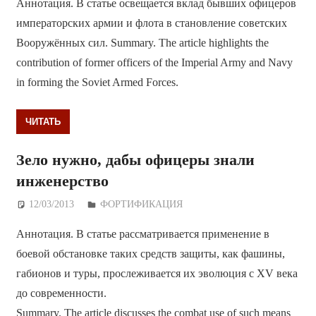
Аннотация. В статье освещается вклад бывших офицеров
императорских армии и флота в становление советских
Вооружённых сил. Summary. The article highlights the
contribution of former officers of the Imperial Army and Navy
in forming the Soviet Armed Forces.
ЧИТАТЬ
Зело нужно, дабы офицеры знали
инженерство
12/03/2013
Дежурный по Редакции
ФОРТИФИКАЦИЯ
Аннотация. В статье рассматривается применение в
боевой обстановке таких средств защиты, как фашины,
габионов и туры, прослеживается их эволюция с XV века
до современности.
Summary. The article discusses the combat use of such means