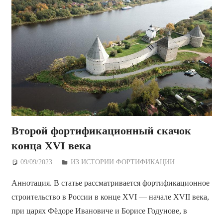
Второй фортификационный скачок
конца XVI века
09/09/2023
Дежурный по Редакции
ИЗ ИСТОРИИ ФОРТИФИКАЦИИ
Аннотация. В статье рассматривается фортификационное
строительство в России в конце XVI — начале XVII века,
при царях Фёдоре Ивановиче и Борисе Годунове, в