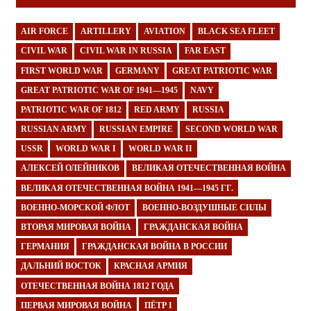
AIR FORCE
ARTILLERY
AVIATION
BLACK SEA FLEET
CIVIL WAR
CIVIL WAR IN RUSSIA
FAR EAST
FIRST WORLD WAR
GERMANY
GREAT PATRIOTIC WAR
GREAT PATRIOTIC WAR OF 1941—1945
NAVY
PATRIOTIC WAR OF 1812
RED ARMY
RUSSIA
RUSSIAN ARMY
RUSSIAN EMPIRE
SECOND WORLD WAR
USSR
WORLD WAR I
WORLD WAR II
АЛЕКСЕЙ ОЛЕЙНИКОВ
ВЕЛИКАЯ ОТЕЧЕСТВЕННАЯ ВОЙНА
ВЕЛИКАЯ ОТЕЧЕСТВЕННАЯ ВОЙНА 1941—1945 ГГ.
ВОЕННО-МОРСКОЙ ФЛОТ
ВОЕННО-ВОЗДУШНЫЕ СИЛЫ
ВТОРАЯ МИРОВАЯ ВОЙНА
ГРАЖДАНСКАЯ ВОЙНА
ГЕРМАНИЯ
ГРАЖДАНСКАЯ ВОЙНА В РОССИИ
ДАЛЬНИЙ ВОСТОК
КРАСНАЯ АРМИЯ
ОТЕЧЕСТВЕННАЯ ВОЙНА 1812 ГОДА
ПЕРВАЯ МИРОВАЯ ВОЙНА
ПЁТР I