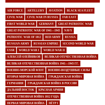
AIR FORCE
ARTILLERY
AVIATION
BLACK SEA FLEET
CIVIL WAR
CIVIL WAR IN RUSSIA
FAR EAST
FIRST WORLD WAR
GERMANY
GREAT PATRIOTIC WAR
GREAT PATRIOTIC WAR OF 1941—1945
NAVY
PATRIOTIC WAR OF 1812
RED ARMY
RUSSIA
RUSSIAN ARMY
RUSSIAN EMPIRE
SECOND WORLD WAR
USSR
WORLD WAR I
WORLD WAR II
АЛЕКСЕЙ ОЛЕЙНИКОВ
ВЕЛИКАЯ ОТЕЧЕСТВЕННАЯ ВОЙНА
ВЕЛИКАЯ ОТЕЧЕСТВЕННАЯ ВОЙНА 1941—1945 ГГ.
ВОЕННО-МОРСКОЙ ФЛОТ
ВОЕННО-ВОЗДУШНЫЕ СИЛЫ
ВТОРАЯ МИРОВАЯ ВОЙНА
ГРАЖДАНСКАЯ ВОЙНА
ГЕРМАНИЯ
ГРАЖДАНСКАЯ ВОЙНА В РОССИИ
ДАЛЬНИЙ ВОСТОК
КРАСНАЯ АРМИЯ
ОТЕЧЕСТВЕННАЯ ВОЙНА 1812 ГОДА
ПЕРВАЯ МИРОВАЯ ВОЙНА
ПЁТР I