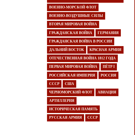
ВОЕННО-МОРСКОЙ ФЛОТ
ВОЕННО-ВОЗДУШНЫЕ СИЛЫ
ВТОРАЯ МИРОВАЯ ВОЙНА
ГРАЖДАНСКАЯ ВОЙНА
ГЕРМАНИЯ
ГРАЖДАНСКАЯ ВОЙНА В РОССИИ
ДАЛЬНИЙ ВОСТОК
КРАСНАЯ АРМИЯ
ОТЕЧЕСТВЕННАЯ ВОЙНА 1812 ГОДА
ПЕРВАЯ МИРОВАЯ ВОЙНА
ПЁТР I
РОССИЙСКАЯ ИМПЕРИЯ
РОССИЯ
СССР
США
ЧЕРНОМОРСКИЙ ФЛОТ
АВИАЦИЯ
АРТИЛЛЕРИЯ
ИСТОРИЧЕСКАЯ ПАМЯТЬ
РУССКАЯ АРМИЯ
СССР