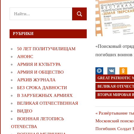
Поиск
ПОИСК
для:
РУБРИКИ
«Поисковый отряд 
50 ЛЕТ ПОЛИТУЧИЛИЩАМ
погибших воинов в
АНОНС
АРМИЯ И КУЛЬТУРА
АРМИЯ И ОБЩЕСТВО
GREAT PATRIOTIC 
АРХИВ ЖУРНАЛА
ВЕЛИКАЯ ОТЕЧЕС
БЕЗ СРОКА ДАВНОСТИ
ВТОРАЯ МИРОВАЯ 
В ЗАРУБЕЖНЫХ АРМИЯХ
ВЕЛИКАЯ ОТЕЧЕСТВЕННАЯ
ВИДЕО
Навигаци
Предыдущая
Развёртывание ты
ВОЕННАЯ ЛЕТОПИСЬ
Следующая
публикация
Московский поиско
по
ОТЕЧЕСТВА
публикация
Погибших Солдат В