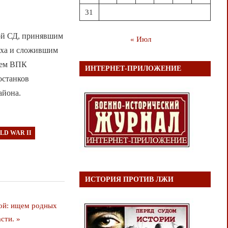
31
ой СД, принявшим
« Июл
ниха и сложившим
лем ВПК
ИНТЕРНЕТ-ПРИЛОЖЕНИЕ
останков
айона.
LD WAR II
ИСТОРИЯ ПРОТИВ ЛЖИ
бой: ищем родных
сти.