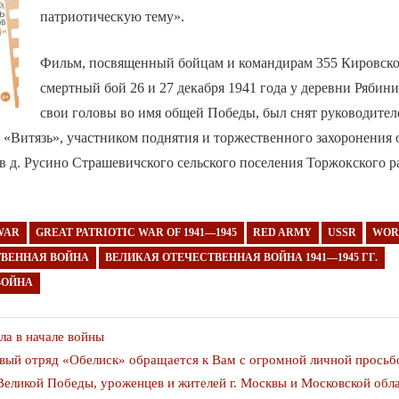
патриотическую тему».
Фильм, посвященный бойцам и командирам 355 Кировск
смертный бой 26 и 27 декабря 1941 года у деревни Ряби
свои головы во имя общей Победы, был снят руководите
«Витязь», участником поднятия и торжественного захоронения 
 д. Русино Страшевичского сельского поселения Торжокского р
WAR
GREAT PATRIOTIC WAR OF 1941—1945
RED ARMY
USSR
WOR
ТВЕННАЯ ВОЙНА
ВЕЛИКАЯ ОТЕЧЕСТВЕННАЯ ВОЙНА 1941—1945 ГГ.
ВОЙНА
я
ла в начале войны
вый отряд «Обелиск» обращается к Вам с огромной личной прось
еликой Победы, уроженцев и жителей г. Москвы и Московской обла