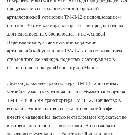
совершенствоваться и в мае 1936 года был утверждён. Он
предусматривал создание железнодорожной
артиллерийской установки TM-II-12 с использованием
стволов 305-мм калибра, которые были предназначены
для недостроенных броненосцев типа «Андрей
Первозванный», а также железнодорожной
артиллерийской установки TM-III-12 с использованием
стволов того же калибра, поднятых с затонувшего в
Севастополе линкора «Императрица Мария».
Железнодорожные транспортёры ТМ-III-12 по своему
устройству мало чем отличались от 356-мм транспортёра
TM-I-14 и 305-мм транспортёра ТМ-II-12. Новшество в
его конструкции состояло в том, что верхний лафет
вместе с качающейся частью и стволом мог опускаться во
внутреннюю полость главной балки. Это позволяло
значительно уменьшить габариты всей установки в