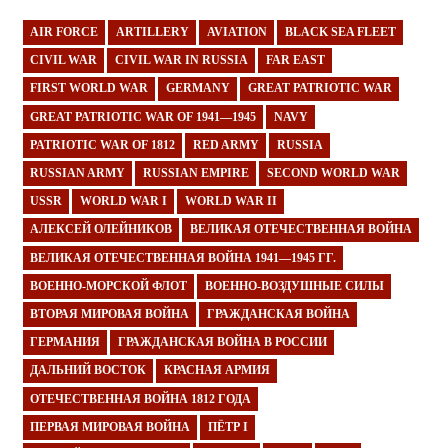
AIR FORCE
ARTILLERY
AVIATION
BLACK SEA FLEET
CIVIL WAR
CIVIL WAR IN RUSSIA
FAR EAST
FIRST WORLD WAR
GERMANY
GREAT PATRIOTIC WAR
GREAT PATRIOTIC WAR OF 1941—1945
NAVY
PATRIOTIC WAR OF 1812
RED ARMY
RUSSIA
RUSSIAN ARMY
RUSSIAN EMPIRE
SECOND WORLD WAR
USSR
WORLD WAR I
WORLD WAR II
АЛЕКСЕЙ ОЛЕЙНИКОВ
ВЕЛИКАЯ ОТЕЧЕСТВЕННАЯ ВОЙНА
ВЕЛИКАЯ ОТЕЧЕСТВЕННАЯ ВОЙНА 1941—1945 ГГ.
ВОЕННО-МОРСКОЙ ФЛОТ
ВОЕННО-ВОЗДУШНЫЕ СИЛЫ
ВТОРАЯ МИРОВАЯ ВОЙНА
ГРАЖДАНСКАЯ ВОЙНА
ГЕРМАНИЯ
ГРАЖДАНСКАЯ ВОЙНА В РОССИИ
ДАЛЬНИЙ ВОСТОК
КРАСНАЯ АРМИЯ
ОТЕЧЕСТВЕННАЯ ВОЙНА 1812 ГОДА
ПЕРВАЯ МИРОВАЯ ВОЙНА
ПЁТР I