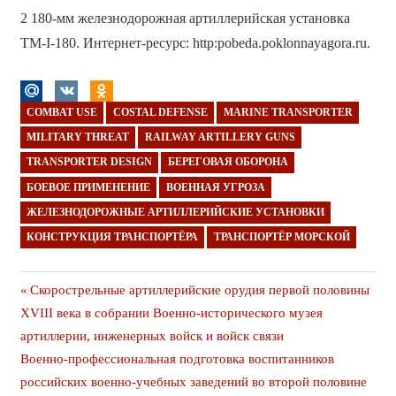
2 180-мм железнодорожная артиллерийская установка
ТМ-I-180. Интернет-ресурс: http:pobeda.poklonnayagora.ru.
COMBAT USE
COSTAL DEFENSE
MARINE TRANSPORTER
MILITARY THREAT
RAILWAY ARTILLERY GUNS
TRANSPORTER DESIGN
БЕРЕГОВАЯ ОБОРОНА
БОЕВОЕ ПРИМЕНЕНИЕ
ВОЕННАЯ УГРОЗА
ЖЕЛЕЗНОДОРОЖНЫЕ АРТИЛЛЕРИЙСКИЕ УСТАНОВКИ
КОНСТРУКЦИЯ ТРАНСПОРТЁРА
ТРАНСПОРТЁР МОРСКОЙ
Навигация
Предыдущая
Скорострельные артиллерийские орудия первой половины
публикация
XVIII века в собрании Военно-исторического музея
по
артиллерии, инженерных войск и войск связи
записям
Следующая
Военно-профессиональная подготовка воспитанников
публикация
российских военно-учебных заведений во второй половине