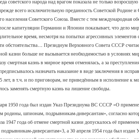
еда советского народа над врагом показала не только возросшу
 прежде всего исключительную преданность Советской Родине и
го населения Советского Союза. Вместе с тем международная об
после капитуляции Германии и Японии показывает, что дело ми
длительное время, несмотря на попытки агрессивных элементов
эти обстоятельства… Президиум Верховного Совета СССР считае
ной казни больше не вызывается необходимостью в условиях ми
азу смертная казнь в мирное время отменялась, а за преступлени
предписывалось назначать наказание в виде заключения в испра
25 лет, в т.ч. и по приговорам, не приведённым в исполнение к 
лось заменять смертную казнь на лишение свободы.
варя 1950 года был издан Указ Президиума ВС СССР «О примен
ам родины, шпионам, подрывникам-диверсантам», согласно кото
за 1947 года об отмене смертной казни допускалось её примене
подрывникам-диверсантам»3, а 30 апреля 1954 года был издан 