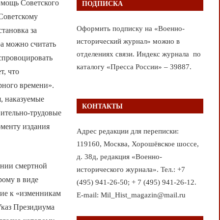
ю мощь Советского
ПОДПИСКА
 Советскому
Оформить подписку на «Военно-
становка за
исторический журнал» можно в
ра можно считать
отделениях связи. Индекс журнала по
 спровоцировать
каталогу «Пресса России» – 39887.
т, что
рного времени».
я, наказуемые
КОНТАКТЫ
вительно-трудовые
моменту издания
Адрес редакции для переписки:
119160, Москва, Хорошёвское шоссе,
д. 38д, редакция «Военно-
ении смертной
исторического журнала». Тел.: +7
рому в виде
(495) 941-26-50; + 7 (495) 941-26-12.
ние к «изменникам
E-mail: Mil_Hist_magazin@mail.ru
Указ Президиума