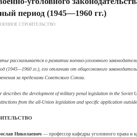
военно-уголовного законодательств
ный период (1945—1960 гг.)
ежурный по Редакции
ВОЕННОЕ СТРОИТЕЛЬСТВО
атье рассказывается о развитии военно-уголовного законодате
од (1945—1960 гг.), его отличиях от общесоюзного законодател
енения за пределами Советского Союза.
 describes the development of military penal legislation in the Soviet 
tinctions from the all-Union legislation and specific application outsid
ОИТЕЛЬСТВО
слав Николаевич
— профессор кафедры уголовного права и 