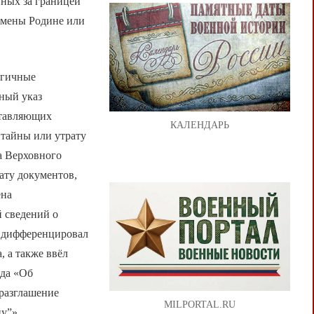
нных за границей
змены Родине или
огичные
ный указ
ставляющих
КАЛЕНДАРЬ
 тайны или утрату
а Верховного
ату документов,
ена
й сведений о
а дифференцировал
, а также ввёл
ода «Об
разглашение
MILPORTAL.RU
ну”»