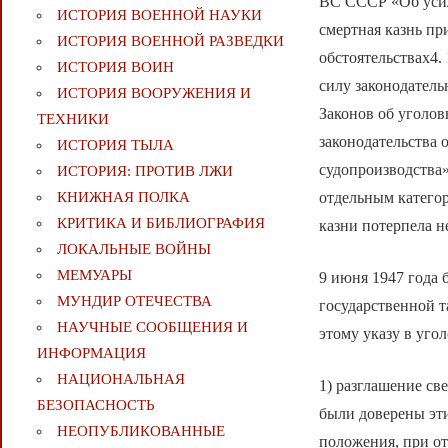
ВС СССР «Об усил
ИСТОРИЯ ВОЕННОЙ НАУКИ
смертная казнь п
ИСТОРИЯ ВОЕННОЙ РАЗВЕДКИ
обстоятельствах4
ИСТОРИЯ ВОИН
силу законодатель
ИСТОРИЯ ВООРУЖЕНИЯ И
Законов об уголов
ТЕХНИКИ
законодательства 
ИСТОРИЯ ТЫЛА
судопроизводства»
ИСТОРИЯ: ПРОТИВ ЛЖИ
отдельным катего
КНИЖНАЯ ПОЛКА
КРИТИКА И БИБЛИОГРАФИЯ
казни потерпела н
ЛОКАЛЬНЫЕ ВОЙНЫ
МЕМУАРЫ
9 июня 1947 года
МУНДИР ОТЕЧЕСТВА
государственной т
НАУЧНЫЕ СООБЩЕНИЯ И
этому указу в уго
ИНФОРМАЦИЯ
НАЦИОНАЛЬНАЯ
1) разглашение св
БЕЗОПАСНОСТЬ
были доверены эти
НЕОПУБЛИКОВАННЫЕ
положения, при о