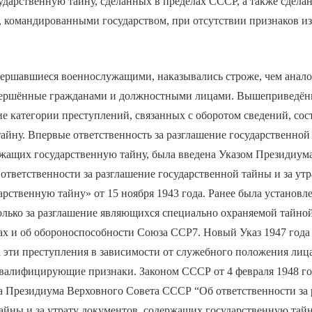
дарственную тайну, сделанных в пределах СССР, а также сдела
 командированными государством, при отсутствии признаков и
вершавшиеся военнослужащими, наказывались строже, чем анал
вершённые гражданами и должностными лицами. Вышеприведён
е категории преступлений, связанных с оборотом сведений, со
айну. Впервые ответственность за разглашение государственной
ржащих государственную тайну, была введена Указом Президиум
тветственности за разглашение государственной тайны и за утр
рственную тайну» от 15 ноября 1943 года. Ранее была установл
олько за разглашение являющихся специально охраняемой тайно
х и об обороноспособности Союза ССР7. Новый Указ 1947 год
а эти преступления в зависимости от служебного положения лица
валифицирующие признаки. Законом СССР от 4 февраля 1948 г
а Президиума Верховного Совета СССР “Об ответственности за 
айны и за утрату документов, содержащих государственную тай