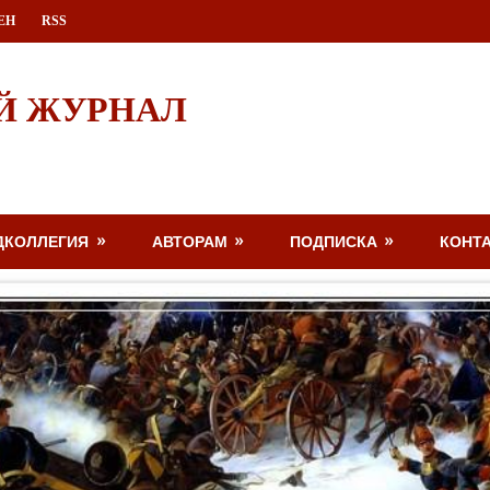
ЕН
RSS
Й ЖУРНАЛ
ДКОЛЛЕГИЯ
АВТОРАМ
ПОДПИСКА
КОНТ