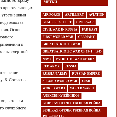
гласно которому
МЕТКИ
во при отягчающих
ии утратившими
AIR FORCE
ARTILLERY
AVIATION
нодательства,
BLACK SEA FLEET
CIVIL WAR
ления, Основ
CIVIL WAR IN RUSSIA
FAR EAST
ловного
FIRST WORLD WAR
GERMANY
применении к
GREAT PATRIOTIC WAR
тмены смертной
GREAT PATRIOTIC WAR OF 1941—1945
NAVY
PATRIOTIC WAR OF 1812
RED ARMY
RUSSIA
азглашение
RUSSIAN ARMY
RUSSIAN EMPIRE
ну»6. Согласно
SECOND WORLD WAR
USSR
:
WORLD WAR I
WORLD WAR II
АЛЕКСЕЙ ОЛЕЙНИКОВ
ами, которым
ВЕЛИКАЯ ОТЕЧЕСТВЕННАЯ ВОЙНА
его служебного
ВЕЛИКАЯ ОТЕЧЕСТВЕННАЯ ВОЙНА
1941—1945 ГГ.