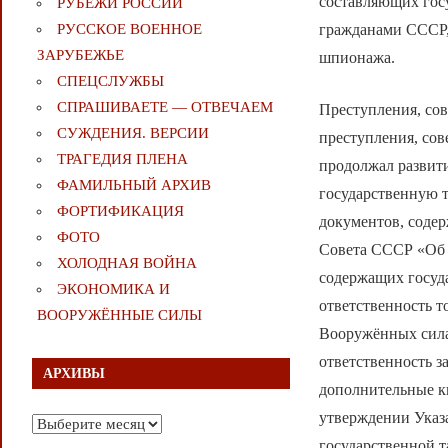
составляющих госу
РУБЕЖИ РОССИИ
гражданами СССР,
РУССКОЕ ВОЕННОЕ
ЗАРУБЕЖЬЕ
шпионажа.
СПЕЦСЛУЖБЫ
СПРАШИВАЕТЕ — ОТВЕЧАЕМ
Преступления, со
СУЖДЕНИЯ. ВЕРСИИ
преступления, со
ТРАГЕДИЯ ПЛЕНА
продолжал развити
ФАМИЛЬНЫЙ АРХИВ
государственную т
ФОРТИФИКАЦИЯ
документов, соде
ФОТО
Совета СССР «Об о
ХОЛОДНАЯ ВОЙНА
содержащих госуда
ЭКОНОМИКА И
ответственность т
ВООРУЖЁННЫЕ СИЛЫ
Вооружённых сила
ответственность з
АРХИВЫ
дополнительные к
утверждении Указ
Архивы
государственной т