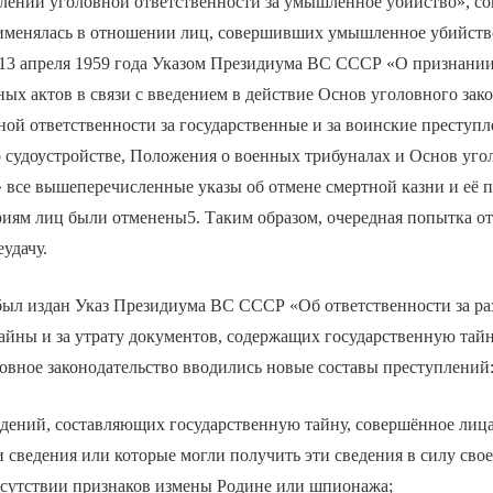
ении уголовной ответственности за умышленное убийство», со
рименялась в отношении лиц, совершивших умышленное убийст
. 13 апреля 1959 года Указом Президиума ВС СССР «О признан
ных актов в связи с введением в действие Основ уголовного зако
ной ответственности за государственные и за воинские преступ
о судоустройстве, Положения о военных трибуналах и Основ уго
 все вышеперечисленные указы об отмене смертной казни и её 
риям лиц были отменены5. Таким образом, очередная попытка о
еудачу.
 был издан Указ Президиума ВС СССР «Об ответственности за р
айны и за утрату документов, содержащих государственную тай
ловное законодательство вводились новые составы преступлений
едений, составляющих государственную тайну, совершённое лиц
 сведения или которые могли получить эти сведения в силу сво
тсутствии признаков измены Родине или шпионажа;