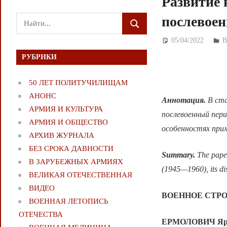
Развитие 
послевоен
Поиск
ПОИСК
для:
05/04/2022
Д
РУБРИКИ
50 ЛЕТ ПОЛИТУЧИЛИЩАМ
АНОНС
Аннотация.
В ст
АРМИЯ И КУЛЬТУРА
послевоенный пери
АРМИЯ И ОБЩЕСТВО
особенностях прим
АРХИВ ЖУРНАЛА
БЕЗ СРОКА ДАВНОСТИ
Summary.
The paper
В ЗАРУБЕЖНЫХ АРМИЯХ
(1945—1960), its dis
ВЕЛИКАЯ ОТЕЧЕСТВЕННАЯ
ВИДЕО
ВОЕННОЕ СТР
ВОЕННАЯ ЛЕТОПИСЬ
ОТЕЧЕСТВА
ЕРМОЛОВИЧ Яро