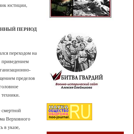
ник юстиции,
ЕННЫЙ ПЕРИОД
ался переходом на
, приведением
рганизационно-
ащением пределов
уголовное
 техники.
е смертной
ма Верховного
ь в указе,