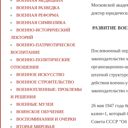
ВОЕННАЯ МЕДИЦИНА
Московской акаде
ВОЕННАЯ РАЗВЕДКА
доктор юридическ
ВОЕННАЯ РЕФОРМА
ВОЕННАЯ СИМВОЛИКА
РАЗВИТИЕ ВО
ВОЕННО-ИСТОРИЧЕСКИЙ
ЛЕКТОРИЙ
ВОЕННО-ПАТРИОТИЧЕСКОЕ
Послевоенный пери
ВОСПИТАНИЕ
законодательство 
ВОЕННО-ПОЛИТИЧЕСКИE
организационно-ш
ОТНОШЕНИЯ
штатной структур
ВОЕННОЕ ИСКУССТВО
ВОЕННОЕ СТРОИТЕЛЬСТВО
действия военно-у
ВОЕННОПЛЕННЫЕ: ПРОБЛЕМЫ
законодательство 
И РЕШЕНИЯ
ВОЕННЫЕ МУЗЕИ
26 мая 1947 года
ВОИНСКОЕ ОБУЧЕНИЕ
казни»1, который
ВОСПОМИНАНИЯ И ОЧЕРКИ
Совета СССР “Об о
ВТОРАЯ МИРОВАЯ