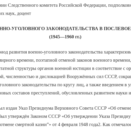
мии Следственного комитета Российской Федерации, подполков
их наук, доцент
ЕННО-УГОЛОВНОГО ЗАКОНОДАТЕЛЬСТВА В ПОСЛЕВО
(1945—1960 гг.)
од развития военно-уголовного законодательства характеризов
мирного времени, поэтапной отменой законов военного времени
татной структуры органов военной юстиции в соответствие с о
ой, численностью и дислокацией Вооружённых сил СССР, сокр
головного законодательства по кругу лиц, а также введением в 
новых составов преступлений, обусловленных развитием науки и
 был издан Указ Президиума Верховного Совета СССР «Об отмен
 был утверждён Законом СССР «Об утверждении Указа Президиу
тмене смертной казни”» от 4 февраля 1948 года2. Как отмечалос