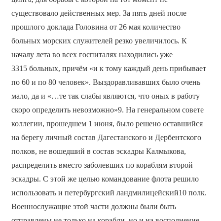
существовало действенных мер. За пять дней после
прошлого доклада Головина от 26 мая количество
больных морских служителей резко увеличилось. К
началу лета во всех госпиталях находились уже
3315 больных, причём «и к тому каждый день прибывает
по 60 и по 80 человек». Выздоравливавших было очень
мало, да и «…те так слабы являются, что оных в работу
скоро определить невозможно»9. На генеральном совете
коллегии, прошедшем 1 июня, было решено оставшийся
на берегу личный состав Дагестанского и Дербентского
полков, не вошедший в состав эскадры Калмыкова,
распределить вместо заболевших по кораблям второй
эскадры. С этой же целью командование флота решило
использовать и петербургский ландмилицейский10 полк.
Военнослужащие этой части должны были быть
отправлены не только на корабли, но и на восполнение