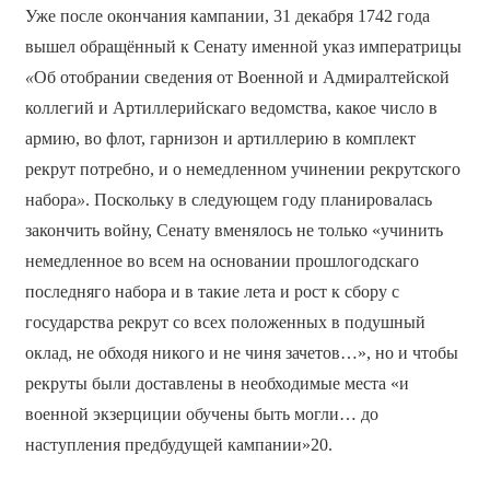
Уже после окончания кампании, 31 декабря 1742 года
вышел обращённый к Сенату именной указ императрицы
«
Об отобрании сведения от Военной и Адмиралтейской
коллегий и Артиллерийскаго ведомства, какое число в
армию, во флот, гарнизон и артиллерию в комплект
рекрут потребно, и о немедленном учинении рекрутского
набора
»
. Поскольку в следующем году планировалась
закончить войну, Сенату вменялось не только «учинить
немедленное во всем на основании прошлогодскаго
последняго набора и в такие лета и рост к сбору с
государства рекрут со всех положенных в подушный
оклад, не обходя никого и не чиня зачетов…», но и чтобы
рекруты были доставлены в необходимые места «и
военной экзерциции обучены быть могли… до
наступления предбудущей кампании»20.