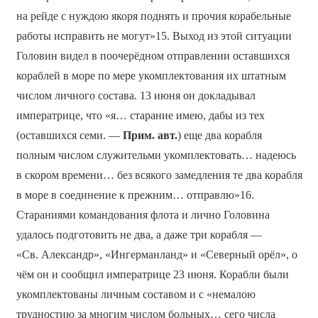
на рейде с нуждою якоря поднять и прочия корабельные
работы исправить не могут»15. Выход из этой ситуации
Головин видел в поочерёдном отправлении оставшихся
кораблей в море по мере укомплектования их штатным
числом личного состава. 13 июня он докладывал
императрице, что «я… старание имею, дабы из тех
(оставшихся семи. —
Прим. авт.
) еще два корабля
полным числом служительми укомплектовать… надеюсь
в скором времени… без всякого замедления те два корабля
в море в соединение к прежним… отправлю»16.
Стараниями командования флота и лично Головина
удалось подготовить не два, а даже три корабля —
«Св. Александр», «Ингерманланд» и «Северный орёл», о
чём он и сообщил императрице 23 июня. Корабли были
укомплектованы личным составом и с «немалою
трудностию за многим числом больных… сего числа