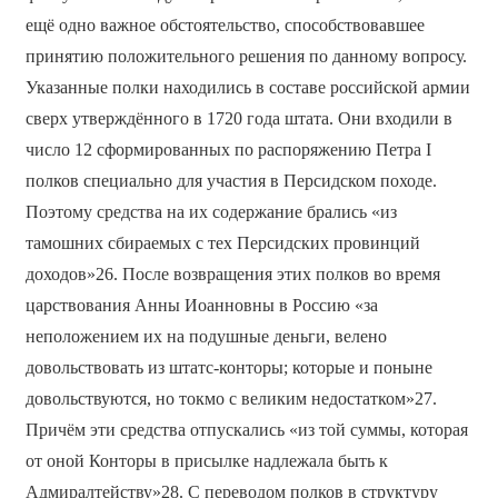
ещё одно важное обстоятельство, способствовавшее
принятию положительного решения по данному вопросу.
Указанные полки находились в составе российской армии
сверх утверждённого в 1720 года штата. Они входили в
число 12 сформированных по распоряжению Петра I
полков специально для участия в Персидском походе.
Поэтому средства на их содержание брались «из
тамошних сбираемых с тех Персидских провинций
доходов»26. После возвращения этих полков во время
царствования Анны Иоанновны в Россию «за
неположением их на подушные деньги, велено
довольствовать из штатс-конторы; которые и поныне
довольствуются, но токмо с великим недостатком»27.
Причём эти средства отпускались «из той суммы, которая
от оной Конторы в присылке надлежала быть к
Адмиралтейству»28. С переводом полков в структуру