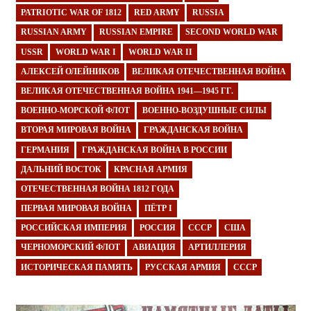
PATRIOTIC WAR OF 1812
RED ARMY
RUSSIA
RUSSIAN ARMY
RUSSIAN EMPIRE
SECOND WORLD WAR
USSR
WORLD WAR I
WORLD WAR II
АЛЕКСЕЙ ОЛЕЙНИКОВ
ВЕЛИКАЯ ОТЕЧЕСТВЕННАЯ ВОЙНА
ВЕЛИКАЯ ОТЕЧЕСТВЕННАЯ ВОЙНА 1941—1945 ГГ.
ВОЕННО-МОРСКОЙ ФЛОТ
ВОЕННО-ВОЗДУШНЫЕ СИЛЫ
ВТОРАЯ МИРОВАЯ ВОЙНА
ГРАЖДАНСКАЯ ВОЙНА
ГЕРМАНИЯ
ГРАЖДАНСКАЯ ВОЙНА В РОССИИ
ДАЛЬНИЙ ВОСТОК
КРАСНАЯ АРМИЯ
ОТЕЧЕСТВЕННАЯ ВОЙНА 1812 ГОДА
ПЕРВАЯ МИРОВАЯ ВОЙНА
ПЁТР I
РОССИЙСКАЯ ИМПЕРИЯ
РОССИЯ
СССР
США
ЧЕРНОМОРСКИЙ ФЛОТ
АВИАЦИЯ
АРТИЛЛЕРИЯ
ИСТОРИЧЕСКАЯ ПАМЯТЬ
РУССКАЯ АРМИЯ
СССР