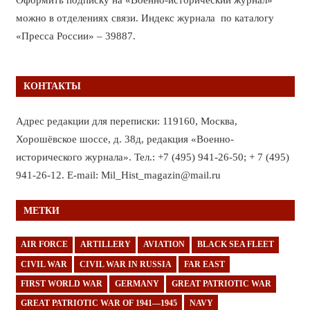
можно в отделениях связи. Индекс журнала по каталогу
«Пресса России» – 39887.
КОНТАКТЫ
Адрес редакции для переписки: 119160, Москва,
Хорошёвское шоссе, д. 38д, редакция «Военно-
исторического журнала». Тел.: +7 (495) 941-26-50; + 7 (495)
941-26-12. E-mail: Mil_Hist_magazin@mail.ru
МЕТКИ
AIR FORCE
ARTILLERY
AVIATION
BLACK SEA FLEET
CIVIL WAR
CIVIL WAR IN RUSSIA
FAR EAST
FIRST WORLD WAR
GERMANY
GREAT PATRIOTIC WAR
GREAT PATRIOTIC WAR OF 1941—1945
NAVY