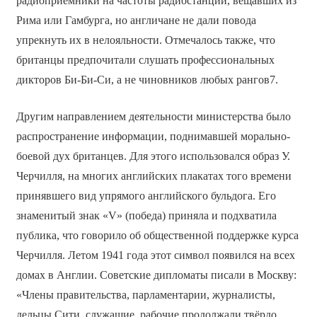
радиоприёмники на частоты радиостанций, вещавших из
Рима или Гамбурга, но англичане не дали повода
упрекнуть их в нелояльности. Отмечалось также, что
британцы предпочитали слушать профессиональных
дикторов Би-Би-Си, а не чиновников любых рангов7.
Другим направлением деятельности министерства было
распространение информации, поднимавшей морально-
боевой дух британцев. Для этого использовался образ У.
Черчилля, на многих английских плакатах того времени
принявшего вид упрямого английского бульдога. Его
знаменитый знак «V» (победа) приняла и подхватила
публика, что говорило об общественной поддержке курса
Черчилля. Летом 1941 года этот символ появился на всех
домах в Англии. Советские дипломаты писали в Москву:
«Члены правительства, парламентарии, журналисты,
дельцы Сити, служащие, рабочие продолжали твёрдо