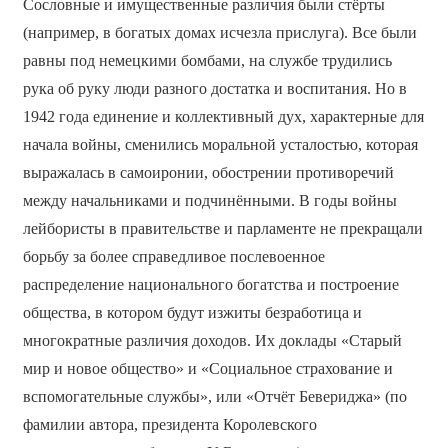
Сословные и имущественные различия были стёрты
(например, в богатых домах исчезла прислуга). Все были
равны под немецкими бомбами, на службе трудились
рука об руку люди разного достатка и воспитания. Но в
1942 года единение и коллективный дух, характерные для
начала войны, сменились моральной усталостью, которая
выражалась в самоиронии, обострении противоречий
между начальниками и подчинёнными. В годы войны
лейбористы в правительстве и парламенте не прекращали
борьбу за более справедливое послевоенное
распределение национального богатства и построение
общества, в котором будут изжиты безработица и
многократные различия доходов. Их доклады «Старый
мир и новое общество» и «Социальное страхование и
вспомогательные службы», или «Отчёт Бевериджа» (по
фамилии автора, президента Королевского