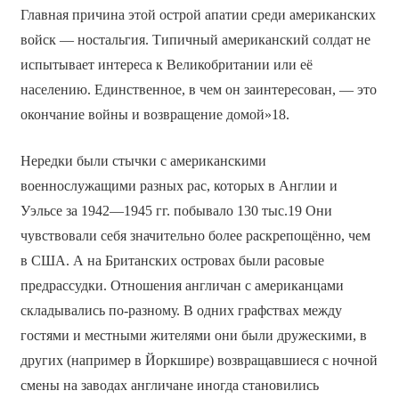
Главная причина этой острой апатии среди американских
войск — ностальгия. Типичный американский солдат не
испытывает интереса к Великобритании или её
населению. Единственное, в чем он заинтересован, — это
окончание войны и возвращение домой»18.
Нередки были стычки с американскими
военнослужащими разных рас, которых в Англии и
Уэльсе за 1942—1945 гг. побывало 130 тыс.19 Они
чувствовали себя значительно более раскрепощённо, чем
в США. А на Британских островах были расовые
предрассудки. Отношения англичан с американцами
складывались по-разному. В одних графствах между
гостями и местными жителями они были дружескими, в
других (например в Йоркшире) возвращавшиеся с ночной
смены на заводах англичане иногда становились