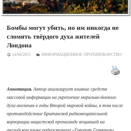
Бомбы могут убить, но им никогда не
сломить твёрдого духа жителей
Лондона
14/04/2015
Дежурный по Редакции
ИНФОРМАЦИОННОЕ ПРОТИВОБОРСТВО
Аннотация.
Автор анализирует влияние средств
массовой информации на укрепление морально-боевого
духа англичан в годы Второй мировой войны, в том числе
противодействие Британской радиовещательной
корпорации нацистской пропаганде вещавшей на
английском языке радиостанции «Говорит Германия».