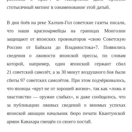
стотысячный митинг в ознаменование этой даты6.
В дни боёв на реке Халхин-Гол советские газеты писали,
что наши красноармейцы на границах Монголии
защищают от японских провокаторов «свою Советскую
Россию от Байкала до Владивостока»7. Появились
сведения о лживости японской прессы, по словам
которой, например, один японский сержант сбил
21 советский самолёт, а за 30 минут воздушного боя были
сбиты 97 советских самолётов. При этом подчёркивалось,
что японцы «врут не от хорошей жизни», так как «ложь и
хвастовство — оружие слабых», и даже сообщалось, что
за публикацию лживых сведений о мнимых успехах
японской авиации начальник бюро печати Квантунской
армии Кавахара смещён со своего поста8.