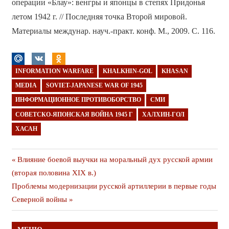
операции «Блау»: венгры и японцы в степях Придонья
летом 1942 г. // Последняя точка Второй мировой.
Материалы междунар. науч.-практ. конф. М., 2009. С. 116.
INFORMATION WARFARE
KHALKHIN-GOL
KHASAN
MEDIA
SOVIET-JAPANESE WAR OF 1945
ИНФОРМАЦИОННОЕ ПРОТИВОБОРСТВО
СМИ
СОВЕТСКО-ЯПОНСКАЯ ВОЙНА 1945 Г
ХАЛХИН-ГОЛ
ХАСАН
Навигация
Предыдущая
Влияние боевой выучки на моральный дух русской армии
публикация
(вторая половина XIX в.)
по
Следующая
Проблемы модернизации русской артиллерии в первые годы
записям
публикация
Северной войны