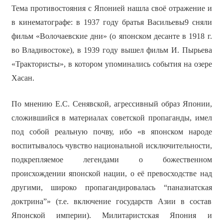
Тема противостояния с Японией нашла своё отражение и
в кинематографе: в 1937 году братья Васильевы9 сняли
фильм «Волочаевские дни» (о японском десанте в 1918 г.
во Владивостоке), в 1939 году вышел фильм И. Пырьева
«Трактористы», в котором упоминались события на озере
Хасан.
По мнению Е.С. Сенявской, агрессивный образ Японии,
сложившийся в материалах советской пропаганды, имел
под собой реальную почву, ибо «в японском народе
воспитывалось чувство национальной исключительности,
подкрепляемое легендами о божественном
происхождении японской нации, о её превосходстве над
другими, широко пропагандировалась “паназиатская
доктрина”» (т.е. включение государств Азии в состав
Японской империи). Милитаристская Япония и