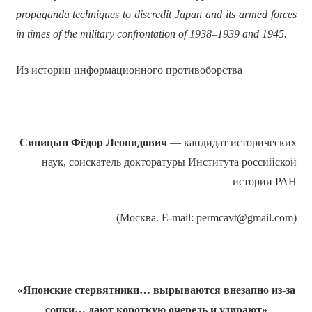
propaganda techniques to discredit Japan and its armed forces
in times of the military confrontation of 1938–1939 and 1945.
Из истории информационного противоборства
Синицын
Фёдор Леонидович
— кандидат исторических
наук, соискатель докторатуры Института российской
истории РАН
(Москва. E-mail: permcavt@gmail.com)
«Японские стервятники… вырываются внезапно из-за
сопки… дают короткую очередь и удирают»