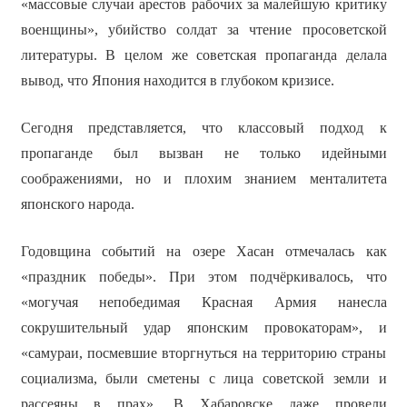
«массовые случаи арестов рабочих за малейшую критику
военщины», убийство солдат за чтение просоветской
литературы. В целом же советская пропаганда делала
вывод, что Япония находится в глубоком кризисе.
Сегодня представляется, что классовый подход к
пропаганде был вызван не только идейными
соображениями, но и плохим знанием менталитета
японского народа.
Годовщина событий на озере Хасан отмечалась как
«праздник победы». При этом подчёркивалось, что
«могучая непобедимая Красная Армия нанесла
сокрушительный удар японским провокаторам», и
«самураи, посмевшие вторгнуться на территорию страны
социализма, были сметены с лица советской земли и
рассеяны в прах». В Хабаровске даже провели