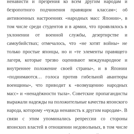
ненависти и презрения ко всем другим народам и
безропотного подчинения правящим классам»; об
антивоенных настроениях «народных масс Японии», в
том числе среди студентов и в армии, что проявлялось в
уклонении от военной службы, дезертирстве и
самоубийствах; отмечалось, что «не хотят войны» не
только простые японцы, но и «те элементы правящего
лагеря, которые трезво оценивают международное и
внутреннее положение своей страны», и в Японии
«поднимаются… голоса против гибельной авантюры
военщины», что приводит к «возмущению народных
масс» и «ненадёжности тыла». Советские пропагандисты
выражали надежды на положительные качества японского
народа, которому «чужда ненависть к другим народам». В
связи с этим упоминались репрессии со стороны
японских властей в отношении недовольных, в том числе