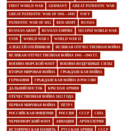
FIRST WORLD WAR
GERMANY
GREAT PATRIOTIC WAR
GREAT PATRIOTIC WAR OF 1941—1945
NAVY
PATRIOTIC WAR OF 1812
RED ARMY
RUSSIA
RUSSIAN ARMY
RUSSIAN EMPIRE
SECOND WORLD WAR
USSR
WORLD WAR I
WORLD WAR II
АЛЕКСЕЙ ОЛЕЙНИКОВ
ВЕЛИКАЯ ОТЕЧЕСТВЕННАЯ ВОЙНА
ВЕЛИКАЯ ОТЕЧЕСТВЕННАЯ ВОЙНА 1941—1945 ГГ.
ВОЕННО-МОРСКОЙ ФЛОТ
ВОЕННО-ВОЗДУШНЫЕ СИЛЫ
ВТОРАЯ МИРОВАЯ ВОЙНА
ГРАЖДАНСКАЯ ВОЙНА
ГЕРМАНИЯ
ГРАЖДАНСКАЯ ВОЙНА В РОССИИ
ДАЛЬНИЙ ВОСТОК
КРАСНАЯ АРМИЯ
ОТЕЧЕСТВЕННАЯ ВОЙНА 1812 ГОДА
ПЕРВАЯ МИРОВАЯ ВОЙНА
ПЁТР I
РОССИЙСКАЯ ИМПЕРИЯ
РОССИЯ
СССР
США
ЧЕРНОМОРСКИЙ ФЛОТ
АВИАЦИЯ
АРТИЛЛЕРИЯ
ИСТОРИЧЕСКАЯ ПАМЯТЬ
РУССКАЯ АРМИЯ
СССР